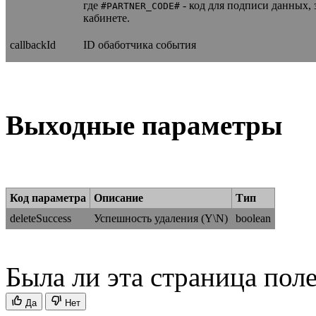
где
- код для подписи данных, 
#PARTNER_CODE#
кабинете.
callbackId
ID обаботчика события
Выходные параметры
Код параметра
Описание
Тип
deleteSuccess
Успешность удаления (Y\N)
boolean
Была ли эта страница пол
Да
Нет