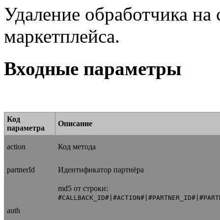
Удаление обработчика на 
маркетплейса.
Входные параметры
Код
Описание
параметра
action
Код метода
partnerId
Идентификатор партнёра
md5 от строки:
#CALLBACK_ID#|#ACTION#|#PARTNER_ID#|#PART
auth