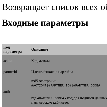
Возвращает список всех о
Входные параметры
Код
Описание
параметра
action
Код метода
partnerId
Идентификатор партнёра
md5 от строки:
#ACTION#|#PARTNER_ID#|#PARTNER_CODE#
auth
где
- код для подписи данных
#PARTNER_CODE#
партнерском кабинете.