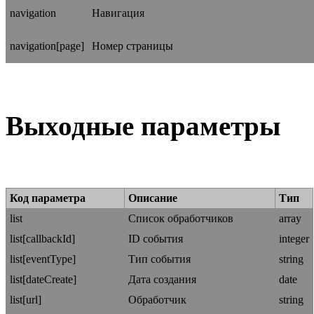
navigation
Навигация
navigation[page]
Номер страницы
Выходные параметры
Код параметра
Описание
Тип
list
Список обработчиков
array
list[callbackId]
ID события
integer
list[eventType]
Тип события
string
list[dateCreate]
Дата создания
date
list[url]
Обработчик
string