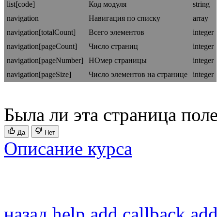
list[code]
Код модуля
string
navigation
Навигация по списку
array
navigation[totalCount]
Всего элементов
integer
navigation[pageCount]
Число страниц
integer
navigation[pageNumber]
НОмер страницы
integer
navigation[pageSize]
Число элементов на странице
integer
Была ли эта страница пол
Да
Нет
Описание курса
назад
help
add.callback.add