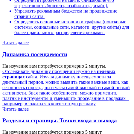
Определить проблемы на сайте, снижающие его
эффективность (контент, юзабилити, дизайн).
Управлять рекламным бюджетом на продвижение
страниц сайта.
Определить основные источники трафика (поисковые
системы, социальные сети, каталоги, другие сайты) для
более правильного распределения рекламы.
Читать далее
Динамика посещаемости
На изучение вам потребуется примерно 2 минуты.
Отслеживать динамику посещений нужно на
целевых
страницах
сайта. Изучая динамику посещаемости за
длительный период, можно выявить такие важные вещи, как
сезонность спроса, дни и часы самой высокой и самой низкой
активности. Зная такие особенности, можно применить
платные инструменты и уменьшить проседание в продажах –
например, вложиться в контекстную рекламу.
Читать далее
Разделы и страницы. Точки входа и выхода
На изучение вам потребуется примерно 5 минут.