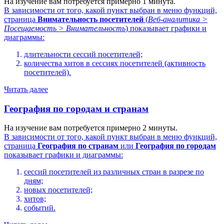
На изучение вам потребуется примерно 1 минута.
В зависимости от того, какой пункт выбран в меню функций,
страница
Внимательность посетителей
(
Веб-аналитика >
Посещаемость > Внимательность
) показывает графики и
диаграммы:
длительности сессий посетителей;
количества хитов в сессиях посетителей (активность
посетителей).
Читать далее
География по городам и странам
На изучение вам потребуется примерно 2 минуты.
В зависимости от того, какой пункт выбран в меню функций,
страница
География по странам
или
География по городам
показывает графики и диаграммы:
сессий посетителей из различных стран в разрезе по
дням;
новых посетителей;
хитов;
событий.