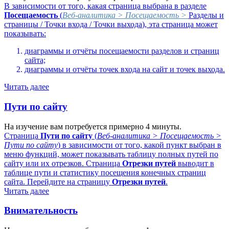
В зависимости от того, какая страница выбрана в разделе
Посещаемость
(
Веб-аналитика > Посещаемость >
Разделы и
страницы
/
Точки входа
/
Точки выхода
), эта страница может
показывать:
диаграммы и отчёты посещаемости разделов и страниц
сайта;
диаграммы и отчёты точек входа на сайт и точек выхода.
Читать далее
Пути по сайту
На изучение вам потребуется примерно 4 минуты.
Страница
Пути по сайту
(
Веб-аналитика > Посещаемость >
Пути по сайту
) в зависимости от того, какой пункт выбран в
меню функций, может показывать таблицу полных путей по
сайту или их отрезков. Страница
Отрезки путей
выводит в
таблице пути и статистику посещения конечных страниц
сайта. Перейдите на страницу
Отрезки путей
.
Читать далее
Внимательность