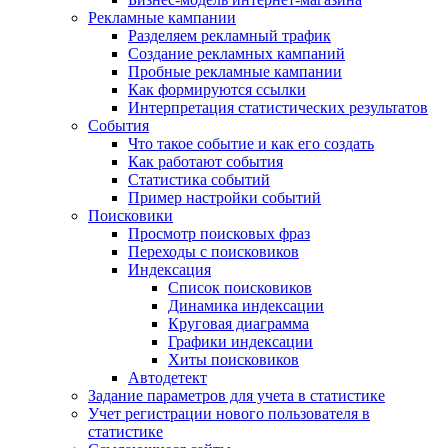
Рекламные кампании
Разделяем рекламный трафик
Создание рекламных кампаний
Пробные рекламные кампании
Как формируются ссылки
Интерпретация статистических результатов
События
Что такое событие и как его создать
Как работают события
Статистика событий
Пример настройки событий
Поисковики
Просмотр поисковых фраз
Переходы с поисковиков
Индексация
Список поисковиков
Динамика индексации
Круговая диаграмма
Графики индексации
Хиты поисковиков
Автодетект
Задание параметров для учета в статистике
Учет регистрации нового пользователя в
статистике