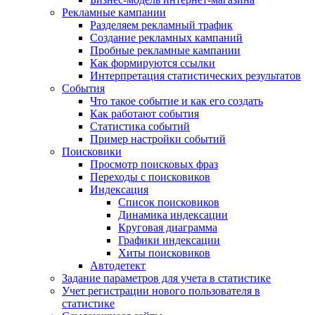
Рекламные кампании
Разделяем рекламный трафик
Создание рекламных кампаний
Пробные рекламные кампании
Как формируются ссылки
Интерпретация статистических результатов
События
Что такое событие и как его создать
Как работают события
Статистика событий
Пример настройки событий
Поисковики
Просмотр поисковых фраз
Переходы с поисковиков
Индексация
Список поисковиков
Динамика индексации
Круговая диаграмма
Графики индексации
Хиты поисковиков
Автодетект
Задание параметров для учета в статистике
Учет регистрации нового пользователя в
статистике