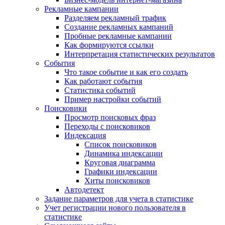
Рекламные кампании
Разделяем рекламный трафик
Создание рекламных кампаний
Пробные рекламные кампании
Как формируются ссылки
Интерпретация статистических результатов
События
Что такое событие и как его создать
Как работают события
Статистика событий
Пример настройки событий
Поисковики
Просмотр поисковых фраз
Переходы с поисковиков
Индексация
Список поисковиков
Динамика индексации
Круговая диаграмма
Графики индексации
Хиты поисковиков
Автодетект
Задание параметров для учета в статистике
Учет регистрации нового пользователя в
статистике