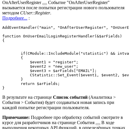
OnAfterUserRegister
Событие "OnAfterUserRegister"
вызывается после попытки регистрации нового пользователя
методом
CUser::Register
.
Подробнее...
:
AddEventHandler("main", "OnAfterUserRegister", "OnUserE
function OnUserEmailLoginRegisterHandler(&$arFields) 

{ 

        if(CModule::IncludeModule("statistic") && intva
        { 

            $event1 = "register";

            $event2 = "new_user";

            $event3 = $arFields["EMAIL"];

            CStatistic::Set_Event($event1, $event2, $ev
        }

        return $arFields; 

В результате на странице
Список событий
(
Аналитика >
События > События
) будет создаваться новая запись при
каждой попытке регистрации пользователя.
Примечание:
Подробнее про обработку событий смотрите в
курсе для разработчиков на странице
События
В ходе
выполнения некоторых API функций, в определённых точках