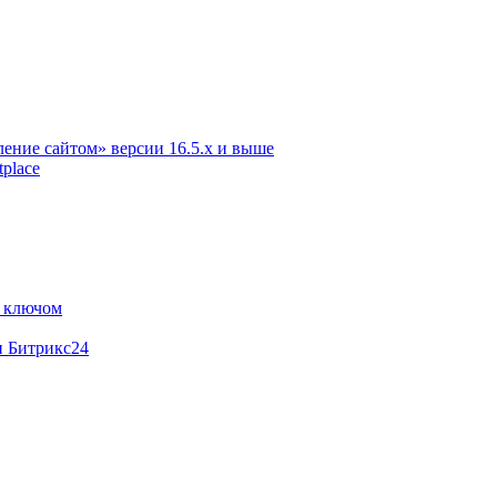
ение сайтом» версии 16.5.х и выше
place
м ключом
и Битрикс24