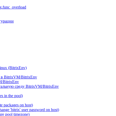
.func_overload
гурации
ux (BitrixEnv)
в BitrixVM/BitrixEnv
M/BitrixEnv
альную среду BitrixVM/BitrixEnv
 in the pool)
e packages on host)
ange 'bitrix' user password on host)
re pool timezone)