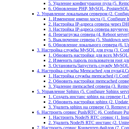
5. Удаление конфигурации пула (5. Remov
6. Обновление PHP, MySQL, PostgreSQL 
2. Управление локальным сервером (2. Configure
1. Изменение имени хоста (1. Configure 
2. Настройка IP-адреса сервера через DHC
3. Настройка IP-адреса сервера вручную (
4. Перезагрузка сервера (4. Reboot server
5. Выключение сервера (5. Shutdown serv
6. Обновление локального сервера (6. Upd
3. Настройка службы MySQL для пула (3. Config
1. Обновить настройки для всех MySQL-сер
2. Изменить пароль пользователя root дл
3. Остановить/Запустить службу MySQL на 
4. Настройка службы Memcached для пула(4.Conf
1. Настройка службы memcached (1.Confi
2. Обновить настройки memcached сервера 
3. Удаление memcached сервера (3. Remo
5. Управление Sphinx (5. Configure Sphinx servic
1. Создать инстанс sphinx на сервере (1. C
2. Обновить настройки sphinx (2. Update s
3. Удалить sphinx на сервере (3. Remove sp
6. Настроить сервис Push/RTC (6. Configure Push
1. Настроить NodeJS RTC сервис (1. Inst
2. Удалить NodeJS RTC инстанс (2. Unins
7. Настроить сервис Конвертер файлов (7. Confi