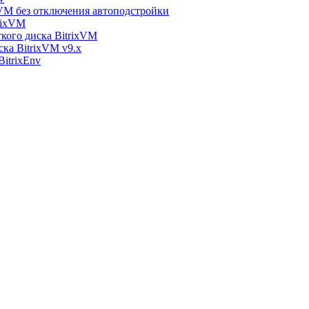
xVM без отключения автоподстройки
rixVM
кого диска BitrixVM
ска BitrixVM v9.x
itrixEnv