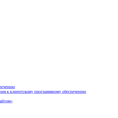
спечению
ания к клиентскому программному обеспечению
сайтом»