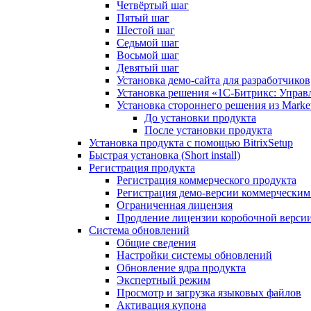
Четвёртый шаг
Пятый шаг
Шестой шаг
Седьмой шаг
Восьмой шаг
Девятый шаг
Установка демо-сайта для разработчиков
Установка решения «1C-Битрикс: Управл
Установка стороннего решения из Market
До установки продукта
После установки продукта
Установка продукта с помощью BitrixSetup
Быстрая установка (Short install)
Регистрация продукта
Регистрация коммерческого продукта
Регистрация демо-версии коммерчески
Ограниченная лицензия
Продление лицензии коробочной верси
Система обновлений
Общие сведения
Настройки системы обновлений
Обновление ядра продукта
Экспертный режим
Просмотр и загрузка языковых файлов
Активация купона