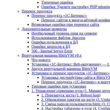
Типичные ошибки
Ошибка: Удалите настройку PHP mbstring
Перенос продукта
Перенос продукта «1C-Битрикс»
Перенос сайтов в многосайтовой конфи
Возможные ошибки при переносе сайта
Дополнительные моменты
Необходимый уровень прав на сервере
Использование файлов .htaccess
Ошибки подключения к БД
Ошибки запросов к БД
500 - Internal Server Error
Виртуальная машина BitrixVM v9.x
Что нового
Установка «1С-Битрикс: Веб-окружение» — Lin
Запуск виртуальной машины BitrixVM
Установка и перенос продуктов «1С-Битрикс» 
Установка дистрибутива сайта в BitrixV
Перенос продукта «1C-Битрикс» в вирту
Типовые ошибки при установке
1. Управление серверами пула (1. Manage servers
1. Перезапуск хоста (1. Reboot host)
2. Обновление пакетов на хосте (2. Updat
3. Смена пароля пользователя bitrix (3. Ch
4. Настройка таймзоны в пуле (4. Configu