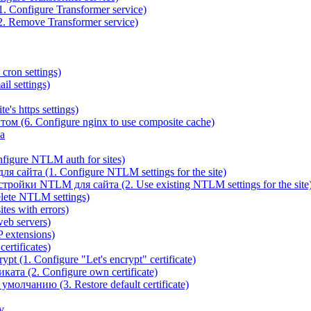
 Configure Transformer service)
. Remove Transformer service)
cron settings)
il settings)
e's https settings)
ом (6. Configure nginx to use composite cache)
а
igure NTLM auth for sites)
сайта (1. Configure NTLM settings for the site)
ойки NTLM для сайта (2. Use existing NTLM settings for the site
ete NTLM settings)
es with errors)
eb servers)
 extensions)
rtificates)
t (1. Configure "Let's encrypt" certificate)
ата (2. Configure own certificate)
олчанию (3. Restore default certificate)
v