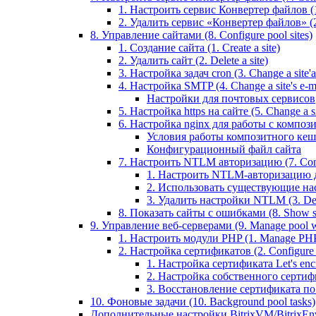
1. Настроить сервис Конвертер файлов (1.
2. Удалить сервис «Конвертер файлов» (2
8. Управление сайтами (8. Configure pool sites)
1. Создание сайта (1. Create a site)
2. Удалить сайт (2. Delete a site)
3. Настройка задач cron (3. Change a site'a 
4. Настройка SMTP (4. Change a site's e-ma
Настройки для почтовых сервисов
5. Настройка https на сайте (5. Change a sit
6. Настройка nginx для работы с композит
Условия работы композитного кеш
Конфигурационный файл сайта
7. Настроить NTLM авторизацию (7. Conf
1. Настроить NTLM-авторизацию для 
2. Использовать существующие настр
3. Удалить настройки NTLM (3. Del
8. Показать сайты с ошибками (8. Show sit
9. Управление веб-серверами (9. Manage pool w
1. Настроить модули PHP (1. Manage PHP
2. Настройка сертификатов (2. Configure ce
1. Настройка сертификата Let's encryp
2. Настройка собственного сертифик
3. Восстановление сертификата по ум
10. Фоновые задачи (10. Background pool tasks)
Дополнительные настройки BitrixVM/BitrixEn