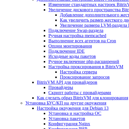
Изменение стандартных настроек Bitri
Увеличение дискового пространства Bit
Добавление дополнительного жест
Как увеличить размер жесткого ди
Увеличение размера LVM-раздела B
Подключение Swap-раздела
Ручная настройка memcached
Выполнение всех агентов на Cron
Опции монтирования
Подключение IDE
Исходные коды пакетов
Ручное включение php-расширений
Настройка проксирования в BitrixVM
Настройка сервера
Проксирование запросов
BitrixVM API для провайдеров
Провайдеры
Скрипт работы с провайдерами
Как сделать образ BitrixVM для клонирования
Установка БУС/КП на другие окружения
Настройка окружения для Debian 13
Установка и настройка ОС
Установка пакетов
Конфигурация Nginx
Конфигурация PHP