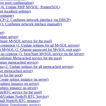
e pool configuration)
(6. Update PHP, MySQL, PostgreSQL)
 localhost settings)
hostname)
P (2. Configure network interface via DHCP)
3. Configure network inteface manually)
)
er)
ate server)
ure MySQL service for the pool)
веров (1. Update settings for all MySQL servers)
я MySQL (2. Change password for MySQL root user)
сервере (3. Stop/Start MySQL service on the server)
igure Memcached service for the pool)
gure memcached service)
(2. Update settings for all memcached servers)
ve memcached server)
e for the pool)
reate sphinx instance on server)
phinx instance on server)
hinx instance on server)
/RTC service for the pool)
all/Update NodeJS RTC Service)
tall NodeJS RTC instance)
gure Transformer service)