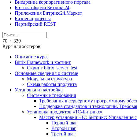
Внедрение корпоративного портала
Бот платформа Битрикс24
Приложения Битрикс24.Маркет
Бизнес-процессы
Партнёрский REST
70
339
/
Курс для хостеров
Описание курса
Bitrix Framework и хостинг
Скрипт bitrix_server_test
Основные сведения о системе
Модульная структура
Схема работы продукта
Установка и настройка
Системные требования
Требования к серверному программному обе
Поддержка стандартов и технологий. Требов
Установка продуктов «1С-Битрикс»
Мастер установки «1C-Битрикс: Управление 
Первый шаг
Второй шаг
Третий шаг