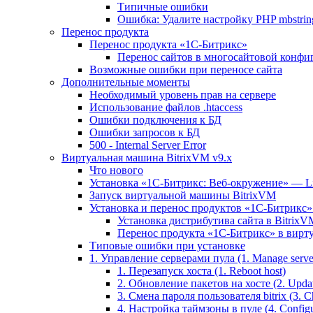
Типичные ошибки
Ошибка: Удалите настройку PHP mbstring
Перенос продукта
Перенос продукта «1C-Битрикс»
Перенос сайтов в многосайтовой конфи
Возможные ошибки при переносе сайта
Дополнительные моменты
Необходимый уровень прав на сервере
Использование файлов .htaccess
Ошибки подключения к БД
Ошибки запросов к БД
500 - Internal Server Error
Виртуальная машина BitrixVM v9.x
Что нового
Установка «1С-Битрикс: Веб-окружение» — Lin
Запуск виртуальной машины BitrixVM
Установка и перенос продуктов «1С-Битрикс» 
Установка дистрибутива сайта в BitrixV
Перенос продукта «1C-Битрикс» в вирту
Типовые ошибки при установке
1. Управление серверами пула (1. Manage servers
1. Перезапуск хоста (1. Reboot host)
2. Обновление пакетов на хосте (2. Updat
3. Смена пароля пользователя bitrix (3. Ch
4. Настройка таймзоны в пуле (4. Configu