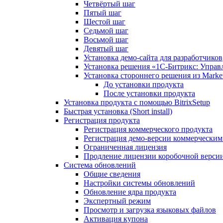
Четвёртый шаг
Пятый шаг
Шестой шаг
Седьмой шаг
Восьмой шаг
Девятый шаг
Установка демо-сайта для разработчиков
Установка решения «1C-Битрикс: Управл
Установка стороннего решения из Market
До установки продукта
После установки продукта
Установка продукта с помощью BitrixSetup
Быстрая установка (Short install)
Регистрация продукта
Регистрация коммерческого продукта
Регистрация демо-версии коммерчески
Ограниченная лицензия
Продление лицензии коробочной верси
Система обновлений
Общие сведения
Настройки системы обновлений
Обновление ядра продукта
Экспертный режим
Просмотр и загрузка языковых файлов
Активация купона