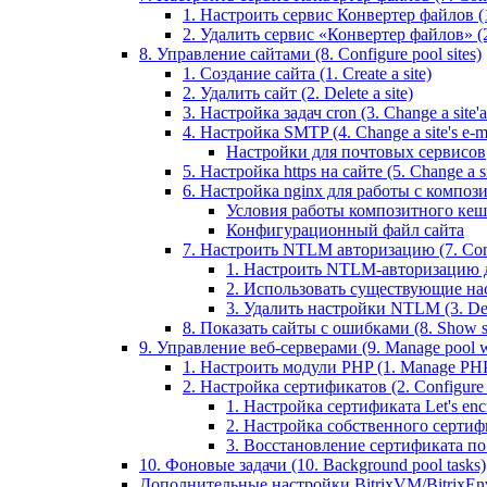
1. Настроить сервис Конвертер файлов (1.
2. Удалить сервис «Конвертер файлов» (2
8. Управление сайтами (8. Configure pool sites)
1. Создание сайта (1. Create a site)
2. Удалить сайт (2. Delete a site)
3. Настройка задач cron (3. Change a site'a 
4. Настройка SMTP (4. Change a site's e-ma
Настройки для почтовых сервисов
5. Настройка https на сайте (5. Change a sit
6. Настройка nginx для работы с композит
Условия работы композитного кеш
Конфигурационный файл сайта
7. Настроить NTLM авторизацию (7. Conf
1. Настроить NTLM-авторизацию для 
2. Использовать существующие настр
3. Удалить настройки NTLM (3. Del
8. Показать сайты с ошибками (8. Show sit
9. Управление веб-серверами (9. Manage pool w
1. Настроить модули PHP (1. Manage PHP
2. Настройка сертификатов (2. Configure ce
1. Настройка сертификата Let's encryp
2. Настройка собственного сертифик
3. Восстановление сертификата по ум
10. Фоновые задачи (10. Background pool tasks)
Дополнительные настройки BitrixVM/BitrixEn