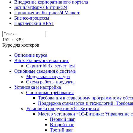
Внедрение корпоративного портала
Бот платформа Битрикс24
Приложения Битрикс24.Маркет
Бизнес-процессы
Партнёрский REST
152
339
/
Курс для хостеров
Описание курса
Bitrix Framework и хостинг
Скрипт bitrix_server_test
Основные сведения о системе
Модульная структура
Схема работы продукта
Установка и настройка
Системные требования
Требования к серверному программному обе
Поддержка стандартов и технологий. Требов
Установка продуктов «1С-Битрикс»
Мастер установки «1C-Битрикс: Управление 
Первый шаг
Второй шаг
Третий шаг