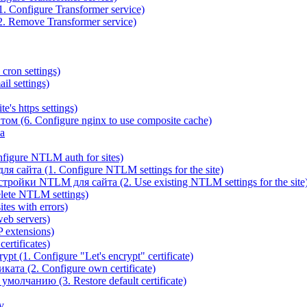
 Configure Transformer service)
. Remove Transformer service)
cron settings)
il settings)
e's https settings)
ом (6. Configure nginx to use composite cache)
а
igure NTLM auth for sites)
сайта (1. Configure NTLM settings for the site)
ойки NTLM для сайта (2. Use existing NTLM settings for the site
ete NTLM settings)
es with errors)
eb servers)
 extensions)
rtificates)
t (1. Configure "Let's encrypt" certificate)
ата (2. Configure own certificate)
олчанию (3. Restore default certificate)
v