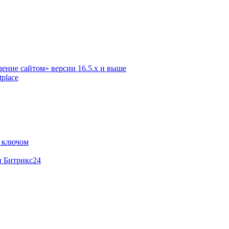
ение сайтом» версии 16.5.х и выше
place
м ключом
и Битрикс24