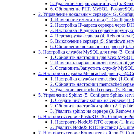
5. Удаление конфигурации пула (5. Remov
6. Обновление PHP, MySQL, PostgreSQL 
2. Управление локальным сервером (2. Configure
1. Изменение имени хоста (1. Configure 
2. Настройка IP-адреса сервера через DHC
3. Настройка IP-адреса сервера вручную (
4. Перезагрузка сервера (4. Reboot server
5. Выключение сервера (5. Shutdown serv
6. Обновление локального сервера (6. Upd
3. Настройка службы MySQL для пула (3. Config
1. Обновить настройки для всех MySQL-сер
2. Изменить пароль пользователя root дл
3. Остановить/Запустить службу MySQL на 
4. Настройка службы Memcached для пула(4.Conf
1. Настройка службы memcached (1.Confi
2. Обновить настройки memcached сервера 
3. Удаление memcached сервера (3. Remo
5. Управление Sphinx (5. Configure Sphinx servic
1. Создать инстанс sphinx на сервере (1. C
2. Обновить настройки sphinx (2. Update s
3. Удалить sphinx на сервере (3. Remove sp
6. Настроить сервис Push/RTC (6. Configure Push
1. Настроить NodeJS RTC сервис (1. Inst
2. Удалить NodeJS RTC инстанс (2. Unins
7. Настроить сервис Конвертер файлов (7. Confi