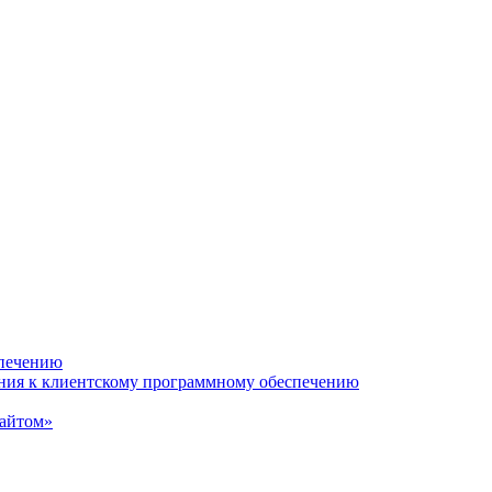
спечению
ания к клиентскому программному обеспечению
сайтом»