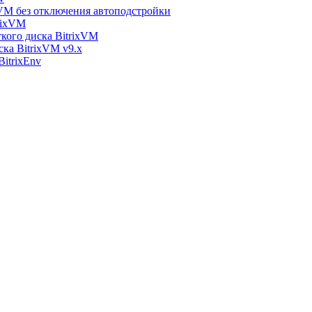
xVM без отключения автоподстройки
rixVM
кого диска BitrixVM
ска BitrixVM v9.x
itrixEnv