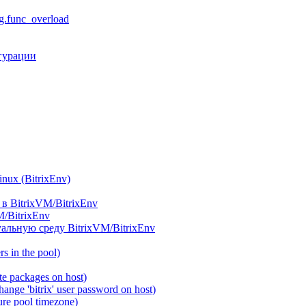
.func_overload
гурации
ux (BitrixEnv)
в BitrixVM/BitrixEnv
M/BitrixEnv
альную среду BitrixVM/BitrixEnv
 in the pool)
e packages on host)
ange 'bitrix' user password on host)
re pool timezone)