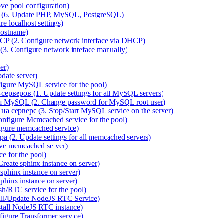
e pool configuration)
(6. Update PHP, MySQL, PostgreSQL)
 localhost settings)
hostname)
P (2. Configure network interface via DHCP)
3. Configure network inteface manually)
)
er)
ate server)
ure MySQL service for the pool)
веров (1. Update settings for all MySQL servers)
я MySQL (2. Change password for MySQL root user)
сервере (3. Stop/Start MySQL service on the server)
igure Memcached service for the pool)
gure memcached service)
(2. Update settings for all memcached servers)
ve memcached server)
e for the pool)
reate sphinx instance on server)
phinx instance on server)
hinx instance on server)
/RTC service for the pool)
all/Update NodeJS RTC Service)
tall NodeJS RTC instance)
gure Transformer service)