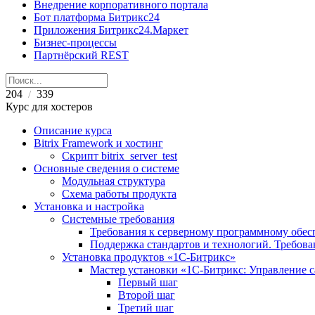
Внедрение корпоративного портала
Бот платформа Битрикс24
Приложения Битрикс24.Маркет
Бизнес-процессы
Партнёрский REST
204
339
/
Курс для хостеров
Описание курса
Bitrix Framework и хостинг
Скрипт bitrix_server_test
Основные сведения о системе
Модульная структура
Схема работы продукта
Установка и настройка
Системные требования
Требования к серверному программному обе
Поддержка стандартов и технологий. Требов
Установка продуктов «1С-Битрикс»
Мастер установки «1C-Битрикс: Управление 
Первый шаг
Второй шаг
Третий шаг