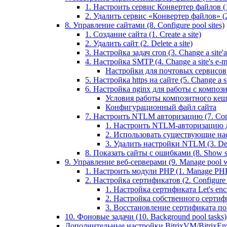
1. Настроить сервис Конвертер файлов (1.
2. Удалить сервис «Конвертер файлов» (2
8. Управление сайтами (8. Configure pool sites)
1. Создание сайта (1. Create a site)
2. Удалить сайт (2. Delete a site)
3. Настройка задач cron (3. Change a site'a 
4. Настройка SMTP (4. Change a site's e-ma
Настройки для почтовых сервисов
5. Настройка https на сайте (5. Change a sit
6. Настройка nginx для работы с композит
Условия работы композитного кеш
Конфигурационный файл сайта
7. Настроить NTLM авторизацию (7. Conf
1. Настроить NTLM-авторизацию для 
2. Использовать существующие настр
3. Удалить настройки NTLM (3. Del
8. Показать сайты с ошибками (8. Show sit
9. Управление веб-серверами (9. Manage pool w
1. Настроить модули PHP (1. Manage PHP
2. Настройка сертификатов (2. Configure ce
1. Настройка сертификата Let's encryp
2. Настройка собственного сертифик
3. Восстановление сертификата по ум
10. Фоновые задачи (10. Background pool tasks)
Дополнительные настройки BitrixVM/BitrixEn