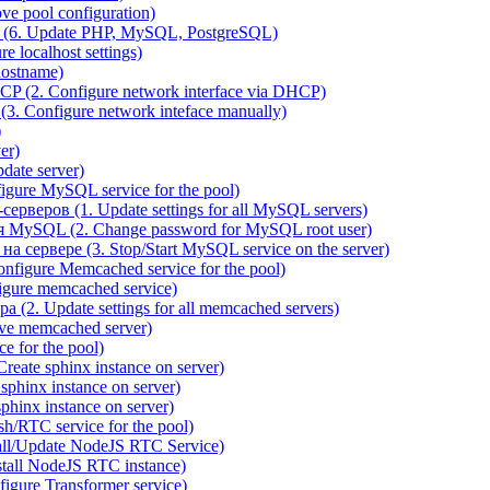
e pool configuration)
(6. Update PHP, MySQL, PostgreSQL)
 localhost settings)
hostname)
P (2. Configure network interface via DHCP)
3. Configure network inteface manually)
)
er)
ate server)
ure MySQL service for the pool)
веров (1. Update settings for all MySQL servers)
я MySQL (2. Change password for MySQL root user)
сервере (3. Stop/Start MySQL service on the server)
igure Memcached service for the pool)
gure memcached service)
(2. Update settings for all memcached servers)
ve memcached server)
e for the pool)
reate sphinx instance on server)
phinx instance on server)
hinx instance on server)
/RTC service for the pool)
all/Update NodeJS RTC Service)
tall NodeJS RTC instance)
gure Transformer service)