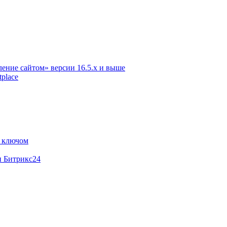
ение сайтом» версии 16.5.х и выше
place
м ключом
и Битрикс24