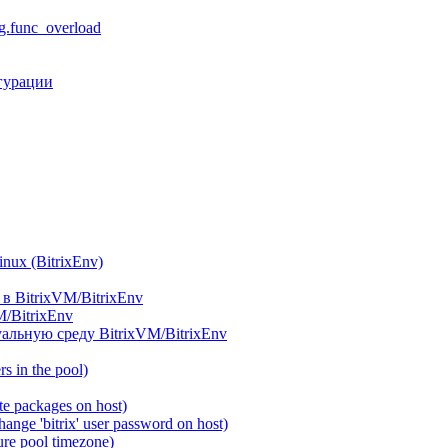
.func_overload
гурации
ux (BitrixEnv)
в BitrixVM/BitrixEnv
M/BitrixEnv
альную среду BitrixVM/BitrixEnv
 in the pool)
e packages on host)
ange 'bitrix' user password on host)
re pool timezone)