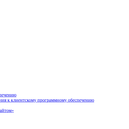
спечению
ания к клиентскому программному обеспечению
сайтом»