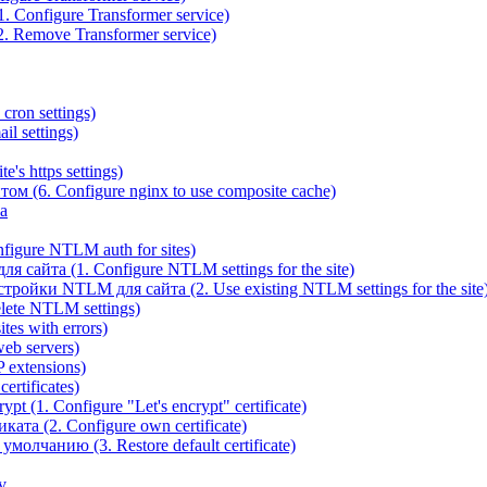
 Configure Transformer service)
. Remove Transformer service)
cron settings)
il settings)
e's https settings)
ом (6. Configure nginx to use composite cache)
а
igure NTLM auth for sites)
сайта (1. Configure NTLM settings for the site)
ойки NTLM для сайта (2. Use existing NTLM settings for the site
ete NTLM settings)
es with errors)
eb servers)
 extensions)
rtificates)
t (1. Configure "Let's encrypt" certificate)
ата (2. Configure own certificate)
олчанию (3. Restore default certificate)
v