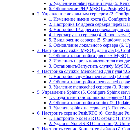
5. Удаление конфигурации пула (5. Remov
6. Обновление PHP, MySQL, PostgreSQL 
2. Управление локальным сервером (2. Configure
1. Изменение имени хоста (1. Configure 
2. Настройка IP-адреса сервера через DHC
3. Настройка IP-адреса сервера вручную (
4. Перезагрузка сервера (4. Reboot server
5. Выключение сервера (5. Shutdown serv
6. Обновление локального сервера (6. Upd
3. Настройка службы MySQL для пула (3. Config
1. Обновить настройки для всех MySQL-сер
2. Изменить пароль пользователя root дл
3. Остановить/Запустить службу MySQL на 
4. Настройка службы Memcached для пула(4.Conf
1. Настройка службы memcached (1.Confi
2. Обновить настройки memcached сервера 
3. Удаление memcached сервера (3. Remo
5. Управление Sphinx (5. Configure Sphinx servic
1. Создать инстанс sphinx на сервере (1. C
2. Обновить настройки sphinx (2. Update s
3. Удалить sphinx на сервере (3. Remove sp
6. Настроить сервис Push/RTC (6. Configure Push
1. Настроить NodeJS RTC сервис (1. Inst
2. Удалить NodeJS RTC инстанс (2. Unins
7. Настроить сервис Конвертер файлов (7. Confi