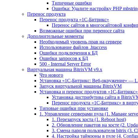
Типичные ошибки
Ошибка: Удалите настройку PHP mbstring
Перенос продукта
Перенос продукта «1C-Битрикс»
Перенос сайтов в многосайтовой конфи
Возможные ошибки при переносе сайта
Дополнительные моменты
Необходимый уровень прав на сервере
Использование файлов .htaccess
Ошибки подключения к БД
Ошибки запросов к БД
500 - Internal Server Error
Виртуальная машина BitrixVM v9.x
Что нового
Установка «1С-Битрикс: Веб-окружение» — Lin
Запуск виртуальной машины BitrixVM
Установка и перенос продуктов «1С-Битрикс» 
Установка дистрибутива сайта в BitrixV
Перенос продукта «1C-Битрикс» в вирту
Типовые ошибки при установке
1. Управление серверами пула (1. Manage servers
1. Перезапуск хоста (1. Reboot host)
2. Обновление пакетов на хосте (2. Updat
3. Смена пароля пользователя bitrix (3. Ch
4. Настройка таймзоны в пуле (4. Configu