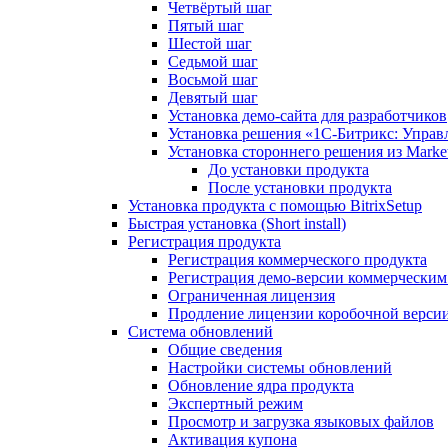
Четвёртый шаг
Пятый шаг
Шестой шаг
Седьмой шаг
Восьмой шаг
Девятый шаг
Установка демо-сайта для разработчиков
Установка решения «1C-Битрикс: Управл
Установка стороннего решения из Market
До установки продукта
После установки продукта
Установка продукта с помощью BitrixSetup
Быстрая установка (Short install)
Регистрация продукта
Регистрация коммерческого продукта
Регистрация демо-версии коммерчески
Ограниченная лицензия
Продление лицензии коробочной верси
Система обновлений
Общие сведения
Настройки системы обновлений
Обновление ядра продукта
Экспертный режим
Просмотр и загрузка языковых файлов
Активация купона