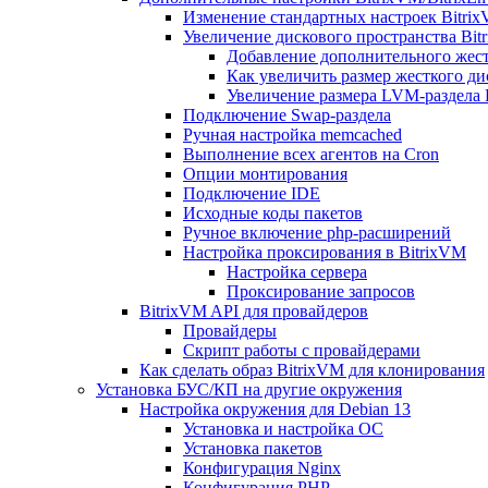
Изменение стандартных настроек Bitri
Увеличение дискового пространства Bit
Добавление дополнительного жест
Как увеличить размер жесткого ди
Увеличение размера LVM-раздела B
Подключение Swap-раздела
Ручная настройка memcached
Выполнение всех агентов на Cron
Опции монтирования
Подключение IDE
Исходные коды пакетов
Ручное включение php-расширений
Настройка проксирования в BitrixVM
Настройка сервера
Проксирование запросов
BitrixVM API для провайдеров
Провайдеры
Скрипт работы с провайдерами
Как сделать образ BitrixVM для клонирования
Установка БУС/КП на другие окружения
Настройка окружения для Debian 13
Установка и настройка ОС
Установка пакетов
Конфигурация Nginx
Конфигурация PHP