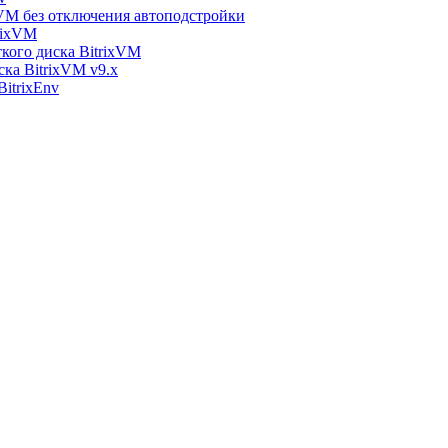
xVM без отключения автоподстройки
rixVM
кого диска BitrixVM
ска BitrixVM v9.x
itrixEnv