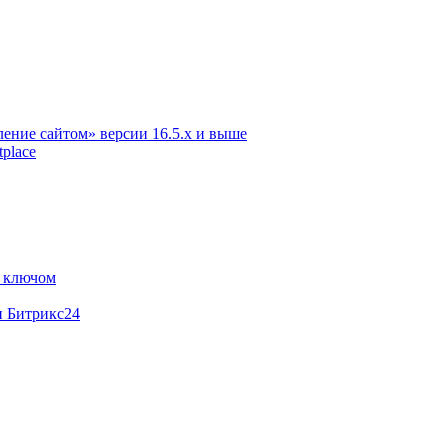
ение сайтом» версии 16.5.х и выше
place
м ключом
и Битрикс24