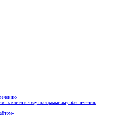
спечению
ания к клиентскому программному обеспечению
сайтом»