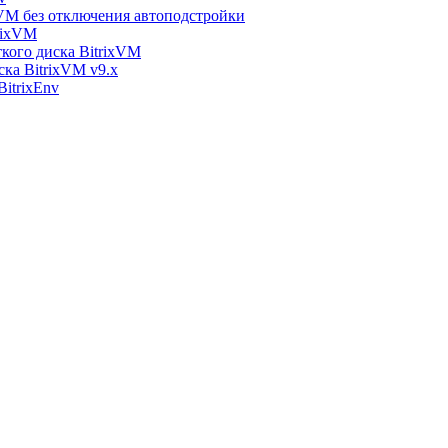
xVM без отключения автоподстройки
rixVM
кого диска BitrixVM
ска BitrixVM v9.x
itrixEnv