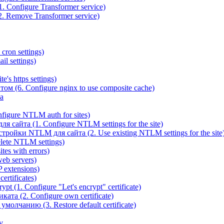
 Configure Transformer service)
. Remove Transformer service)
cron settings)
il settings)
e's https settings)
ом (6. Configure nginx to use composite cache)
а
igure NTLM auth for sites)
сайта (1. Configure NTLM settings for the site)
ойки NTLM для сайта (2. Use existing NTLM settings for the site
ete NTLM settings)
es with errors)
eb servers)
 extensions)
rtificates)
t (1. Configure "Let's encrypt" certificate)
ата (2. Configure own certificate)
олчанию (3. Restore default certificate)
v