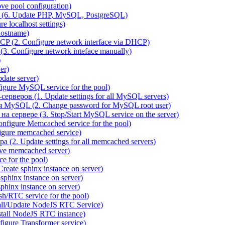
e pool configuration)
(6. Update PHP, MySQL, PostgreSQL)
 localhost settings)
hostname)
P (2. Configure network interface via DHCP)
3. Configure network inteface manually)
)
er)
ate server)
ure MySQL service for the pool)
веров (1. Update settings for all MySQL servers)
я MySQL (2. Change password for MySQL root user)
сервере (3. Stop/Start MySQL service on the server)
igure Memcached service for the pool)
gure memcached service)
(2. Update settings for all memcached servers)
ve memcached server)
e for the pool)
reate sphinx instance on server)
phinx instance on server)
hinx instance on server)
/RTC service for the pool)
all/Update NodeJS RTC Service)
tall NodeJS RTC instance)
gure Transformer service)