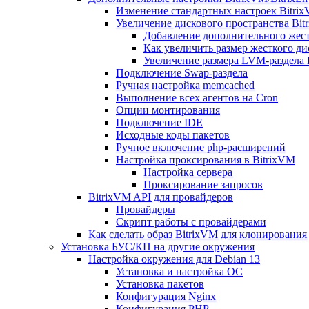
Изменение стандартных настроек Bitri
Увеличение дискового пространства Bit
Добавление дополнительного жест
Как увеличить размер жесткого ди
Увеличение размера LVM-раздела B
Подключение Swap-раздела
Ручная настройка memcached
Выполнение всех агентов на Cron
Опции монтирования
Подключение IDE
Исходные коды пакетов
Ручное включение php-расширений
Настройка проксирования в BitrixVM
Настройка сервера
Проксирование запросов
BitrixVM API для провайдеров
Провайдеры
Скрипт работы с провайдерами
Как сделать образ BitrixVM для клонирования
Установка БУС/КП на другие окружения
Настройка окружения для Debian 13
Установка и настройка ОС
Установка пакетов
Конфигурация Nginx
Конфигурация PHP