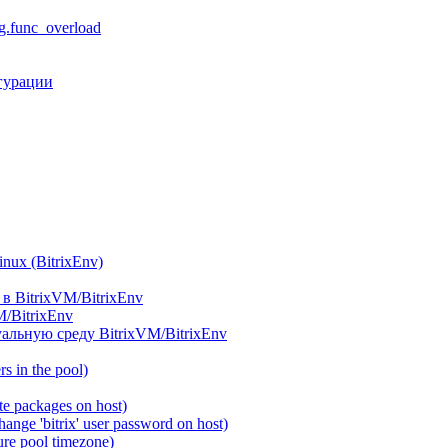
.func_overload
гурации
ux (BitrixEnv)
в BitrixVM/BitrixEnv
M/BitrixEnv
альную среду BitrixVM/BitrixEnv
 in the pool)
e packages on host)
ange 'bitrix' user password on host)
re pool timezone)