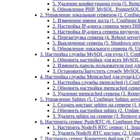
5. Удаление конфигурации пула (5. Remov
6. Обновление PHP, MySQL, PostgreSQL 
2. Управление локальным сервером (2. Configure
1. Изменение имени хоста (1. Configure 
2. Настройка IP-адреса сервера через DHC
3. Настройка IP-адреса сервера вручную (
4. Перезагрузка сервера (4. Reboot server
5. Выключение сервера (5. Shutdown serv
6. Обновление локального сервера (6. Upd
3. Настройка службы MySQL для пула (3. Config
1. Обновить настройки для всех MySQL-сер
2. Изменить пароль пользователя root дл
3. Остановить/Запустить службу MySQL на 
4. Настройка службы Memcached для пула(4.Conf
1. Настройка службы memcached (1.Confi
2. Обновить настройки memcached сервера 
3. Удаление memcached сервера (3. Remo
5. Управление Sphinx (5. Configure Sphinx servic
1. Создать инстанс sphinx на сервере (1. C
2. Обновить настройки sphinx (2. Update s
3. Удалить sphinx на сервере (3. Remove sp
6. Настроить сервис Push/RTC (6. Configure Push
1. Настроить NodeJS RTC сервис (1. Inst
2. Удалить NodeJS RTC инстанс (2. Unins
7. Настроить сервис Конвертер файлов (7. Confi