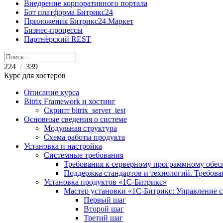
Внедрение корпоративного портала
Бот платформа Битрикс24
Приложения Битрикс24.Маркет
Бизнес-процессы
Партнёрский REST
224
339
/
Курс для хостеров
Описание курса
Bitrix Framework и хостинг
Скрипт bitrix_server_test
Основные сведения о системе
Модульная структура
Схема работы продукта
Установка и настройка
Системные требования
Требования к серверному программному обе
Поддержка стандартов и технологий. Требов
Установка продуктов «1С-Битрикс»
Мастер установки «1C-Битрикс: Управление 
Первый шаг
Второй шаг
Третий шаг