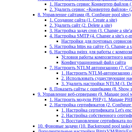
1. Настроить сервис Конвертер файлов (1.
2. Удалить сервис «Конвертер файлов» (2
8. Управление сайтами (8. Configure pool sites)
1. Создание сайта (1. Create a site)
2. Удалить сайт (2. Delete a site)
3. Настройка задач cron (3. Change a site'a 
4. Настройка SMTP (4. Change a site's e-ma
Настройки для почтовых сервисов
5. Настройка https на сайте (5. Change a sit
6. Настройка nginx для работы с композит
Условия работы композитного кеш
Конфигурационный файл сайта
7. Настроить NTLM авторизацию (7. Conf
1. Настроить NTLM-авторизацию для 
2. Использовать существующие настр
3. Удалить настройки NTLM (3. Del
8. Показать сайты с ошибками (8. Show sit
9. Управление веб-серверами (9. Manage pool w
1. Настроить модули PHP (1. Manage PHP
2. Настройка сертификатов (2. Configure ce
1. Настройка сертификата Let's encryp
2. Настройка собственного сертифик
3. Восстановление сертификата по ум
10. Фоновые задачи (10. Background pool tasks)
Дополнительные настройки BitrixVM/BitrixEn