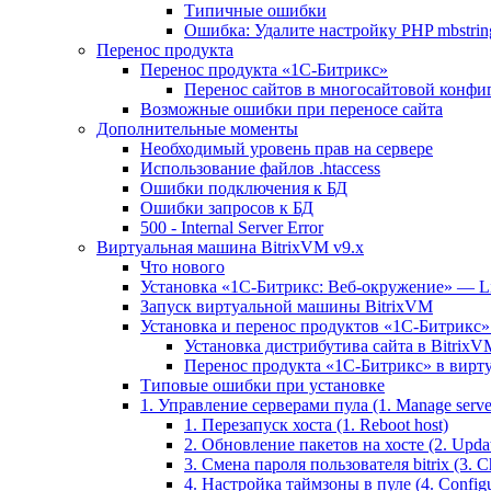
Типичные ошибки
Ошибка: Удалите настройку PHP mbstring
Перенос продукта
Перенос продукта «1C-Битрикс»
Перенос сайтов в многосайтовой конфи
Возможные ошибки при переносе сайта
Дополнительные моменты
Необходимый уровень прав на сервере
Использование файлов .htaccess
Ошибки подключения к БД
Ошибки запросов к БД
500 - Internal Server Error
Виртуальная машина BitrixVM v9.x
Что нового
Установка «1С-Битрикс: Веб-окружение» — Lin
Запуск виртуальной машины BitrixVM
Установка и перенос продуктов «1С-Битрикс» 
Установка дистрибутива сайта в BitrixV
Перенос продукта «1C-Битрикс» в вирту
Типовые ошибки при установке
1. Управление серверами пула (1. Manage servers
1. Перезапуск хоста (1. Reboot host)
2. Обновление пакетов на хосте (2. Updat
3. Смена пароля пользователя bitrix (3. Ch
4. Настройка таймзоны в пуле (4. Configu