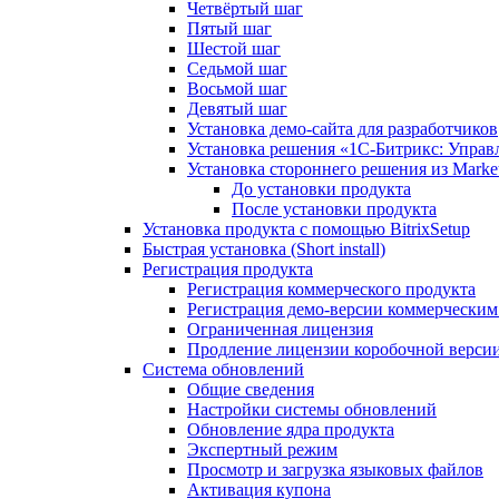
Четвёртый шаг
Пятый шаг
Шестой шаг
Седьмой шаг
Восьмой шаг
Девятый шаг
Установка демо-сайта для разработчиков
Установка решения «1C-Битрикс: Управл
Установка стороннего решения из Market
До установки продукта
После установки продукта
Установка продукта с помощью BitrixSetup
Быстрая установка (Short install)
Регистрация продукта
Регистрация коммерческого продукта
Регистрация демо-версии коммерчески
Ограниченная лицензия
Продление лицензии коробочной верси
Система обновлений
Общие сведения
Настройки системы обновлений
Обновление ядра продукта
Экспертный режим
Просмотр и загрузка языковых файлов
Активация купона