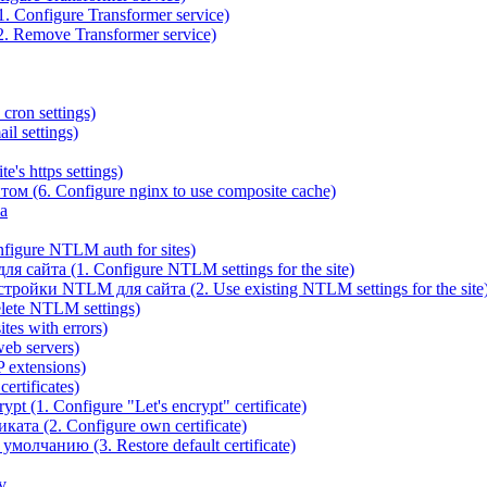
 Configure Transformer service)
. Remove Transformer service)
cron settings)
il settings)
e's https settings)
ом (6. Configure nginx to use composite cache)
а
igure NTLM auth for sites)
сайта (1. Configure NTLM settings for the site)
ойки NTLM для сайта (2. Use existing NTLM settings for the site
ete NTLM settings)
es with errors)
eb servers)
 extensions)
rtificates)
t (1. Configure "Let's encrypt" certificate)
ата (2. Configure own certificate)
олчанию (3. Restore default certificate)
v