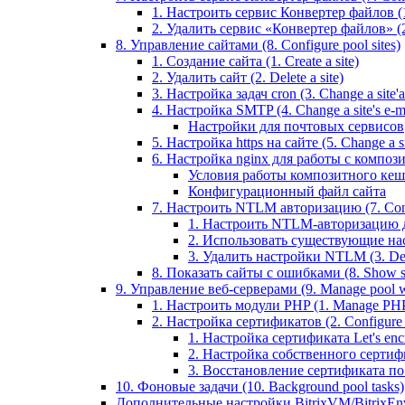
1. Настроить сервис Конвертер файлов (1.
2. Удалить сервис «Конвертер файлов» (2
8. Управление сайтами (8. Configure pool sites)
1. Создание сайта (1. Create a site)
2. Удалить сайт (2. Delete a site)
3. Настройка задач cron (3. Change a site'a 
4. Настройка SMTP (4. Change a site's e-ma
Настройки для почтовых сервисов
5. Настройка https на сайте (5. Change a sit
6. Настройка nginx для работы с композит
Условия работы композитного кеш
Конфигурационный файл сайта
7. Настроить NTLM авторизацию (7. Conf
1. Настроить NTLM-авторизацию для 
2. Использовать существующие настр
3. Удалить настройки NTLM (3. Del
8. Показать сайты с ошибками (8. Show sit
9. Управление веб-серверами (9. Manage pool w
1. Настроить модули PHP (1. Manage PHP
2. Настройка сертификатов (2. Configure ce
1. Настройка сертификата Let's encryp
2. Настройка собственного сертифик
3. Восстановление сертификата по ум
10. Фоновые задачи (10. Background pool tasks)
Дополнительные настройки BitrixVM/BitrixEn