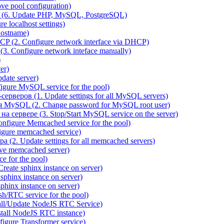
e pool configuration)
(6. Update PHP, MySQL, PostgreSQL)
 localhost settings)
hostname)
P (2. Configure network interface via DHCP)
3. Configure network inteface manually)
)
er)
ate server)
ure MySQL service for the pool)
веров (1. Update settings for all MySQL servers)
я MySQL (2. Change password for MySQL root user)
сервере (3. Stop/Start MySQL service on the server)
igure Memcached service for the pool)
gure memcached service)
(2. Update settings for all memcached servers)
ve memcached server)
e for the pool)
reate sphinx instance on server)
phinx instance on server)
hinx instance on server)
/RTC service for the pool)
all/Update NodeJS RTC Service)
tall NodeJS RTC instance)
gure Transformer service)