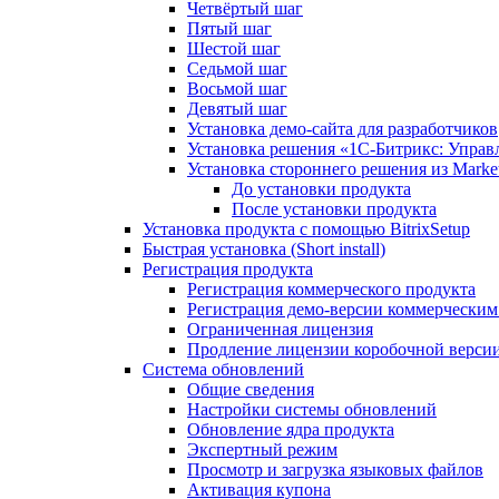
Четвёртый шаг
Пятый шаг
Шестой шаг
Седьмой шаг
Восьмой шаг
Девятый шаг
Установка демо-сайта для разработчиков
Установка решения «1C-Битрикс: Управл
Установка стороннего решения из Market
До установки продукта
После установки продукта
Установка продукта с помощью BitrixSetup
Быстрая установка (Short install)
Регистрация продукта
Регистрация коммерческого продукта
Регистрация демо-версии коммерчески
Ограниченная лицензия
Продление лицензии коробочной верси
Система обновлений
Общие сведения
Настройки системы обновлений
Обновление ядра продукта
Экспертный режим
Просмотр и загрузка языковых файлов
Активация купона