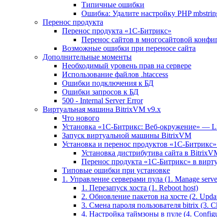
Типичные ошибки
Ошибка: Удалите настройку PHP mbstring
Перенос продукта
Перенос продукта «1C-Битрикс»
Перенос сайтов в многосайтовой конфи
Возможные ошибки при переносе сайта
Дополнительные моменты
Необходимый уровень прав на сервере
Использование файлов .htaccess
Ошибки подключения к БД
Ошибки запросов к БД
500 - Internal Server Error
Виртуальная машина BitrixVM v9.x
Что нового
Установка «1С-Битрикс: Веб-окружение» — Lin
Запуск виртуальной машины BitrixVM
Установка и перенос продуктов «1С-Битрикс» 
Установка дистрибутива сайта в BitrixV
Перенос продукта «1C-Битрикс» в вирту
Типовые ошибки при установке
1. Управление серверами пула (1. Manage servers
1. Перезапуск хоста (1. Reboot host)
2. Обновление пакетов на хосте (2. Updat
3. Смена пароля пользователя bitrix (3. Ch
4. Настройка таймзоны в пуле (4. Configu