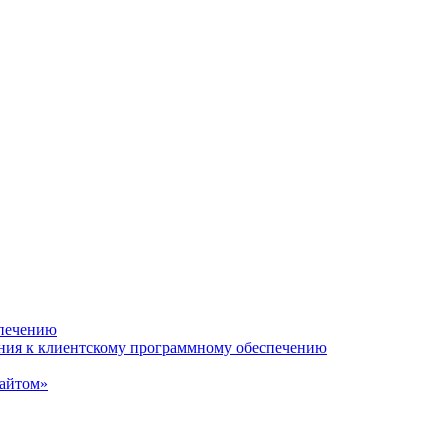
спечению
ания к клиентскому программному обеспечению
сайтом»