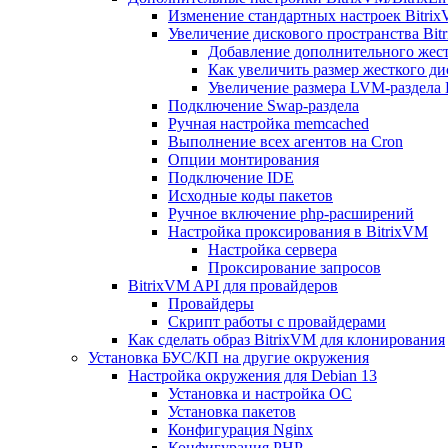
Изменение стандартных настроек Bitri
Увеличение дискового пространства Bit
Добавление дополнительного жест
Как увеличить размер жесткого ди
Увеличение размера LVM-раздела B
Подключение Swap-раздела
Ручная настройка memcached
Выполнение всех агентов на Cron
Опции монтирования
Подключение IDE
Исходные коды пакетов
Ручное включение php-расширений
Настройка проксирования в BitrixVM
Настройка сервера
Проксирование запросов
BitrixVM API для провайдеров
Провайдеры
Скрипт работы с провайдерами
Как сделать образ BitrixVM для клонирования
Установка БУС/КП на другие окружения
Настройка окружения для Debian 13
Установка и настройка ОС
Установка пакетов
Конфигурация Nginx
Конфигурация PHP