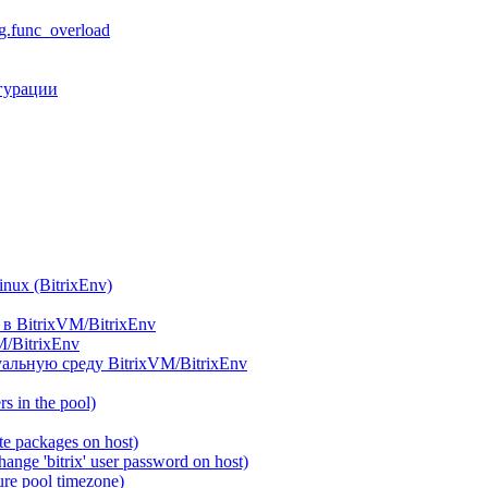
.func_overload
гурации
ux (BitrixEnv)
в BitrixVM/BitrixEnv
M/BitrixEnv
альную среду BitrixVM/BitrixEnv
 in the pool)
e packages on host)
ange 'bitrix' user password on host)
re pool timezone)