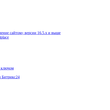
ение сайтом» версии 16.5.х и выше
place
м ключом
и Битрикс24