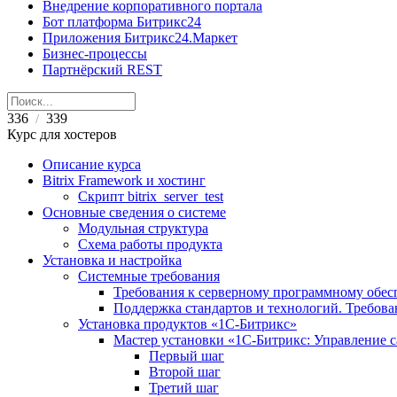
Внедрение корпоративного портала
Бот платформа Битрикс24
Приложения Битрикс24.Маркет
Бизнес-процессы
Партнёрский REST
336
339
/
Курс для хостеров
Описание курса
Bitrix Framework и хостинг
Скрипт bitrix_server_test
Основные сведения о системе
Модульная структура
Схема работы продукта
Установка и настройка
Системные требования
Требования к серверному программному обе
Поддержка стандартов и технологий. Требов
Установка продуктов «1С-Битрикс»
Мастер установки «1C-Битрикс: Управление 
Первый шаг
Второй шаг
Третий шаг