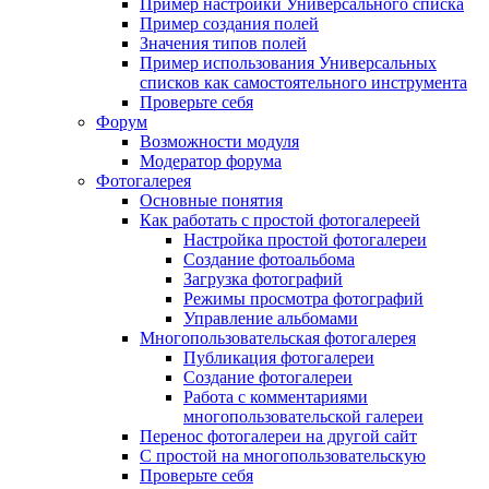
Пример настройки Универсального списка
Пример создания полей
Значения типов полей
Пример использования Универсальных
списков как самостоятельного инструмента
Проверьте себя
Форум
Возможности модуля
Модератор форума
Фотогалерея
Основные понятия
Как работать с простой фотогалереей
Настройка простой фотогалереи
Создание фотоальбома
Загрузка фотографий
Режимы просмотра фотографий
Управление альбомами
Многопользовательская фотогалерея
Публикация фотогалереи
Создание фотогалереи
Работа с комментариями
многопользовательской галереи
Перенос фотогалереи на другой сайт
С простой на многопользовательскую
Проверьте себя