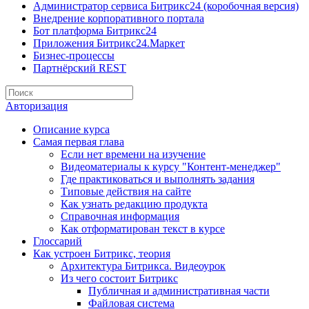
Администратор сервиса Битрикс24 (коробочная версия)
Внедрение корпоративного портала
Бот платформа Битрикс24
Приложения Битрикс24.Маркет
Бизнес-процессы
Партнёрский REST
Авторизация
Описание курса
Самая первая глава
Если нет времени на изучение
Видеоматериалы к курсу "Контент-менеджер"
Где практиковаться и выполнять задания
Типовые действия на сайте
Как узнать редакцию продукта
Справочная информация
Как отформатирован текст в курсе
Глоссарий
Как устроен Битрикс, теория
Архитектура Битрикса. Видеоурок
Из чего состоит Битрикс
Публичная и административная части
Файловая система