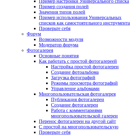
Пример настройки Универсального списка
Пример создания полей
Значения типов полей
Пример использования Универсальных
списков как самостоятельного инструмента
Проверьте себя
Форум
Возможности модуля
Модератор форума
Фотогалерея
Основные понятия
Как работать с простой фотогалереей
Настройка простой фотогалереи
Создание фотоальбома
Загрузка фотографий
Режимы просмотра фотографий
Управление альбомами
Многопользовательская фотогалерея
Публикация фотогалереи
Создание фотогалереи
Работа с комментариями
многопользовательской галереи
Перенос фотогалереи на другой сайт
С простой на многопользовательскую
Проверьте себя