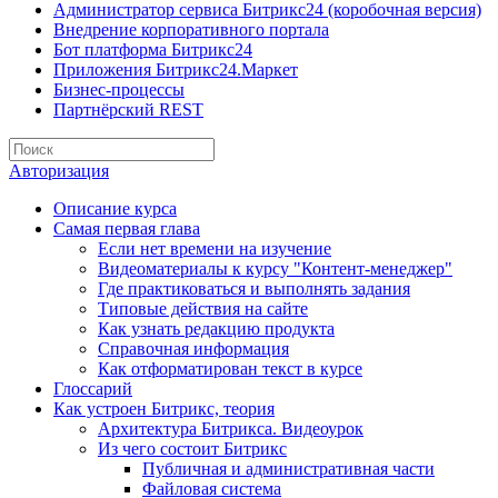
Администратор сервиса Битрикс24 (коробочная версия)
Внедрение корпоративного портала
Бот платформа Битрикс24
Приложения Битрикс24.Маркет
Бизнес-процессы
Партнёрский REST
Авторизация
Описание курса
Самая первая глава
Если нет времени на изучение
Видеоматериалы к курсу "Контент-менеджер"
Где практиковаться и выполнять задания
Типовые действия на сайте
Как узнать редакцию продукта
Справочная информация
Как отформатирован текст в курсе
Глоссарий
Как устроен Битрикс, теория
Архитектура Битрикса. Видеоурок
Из чего состоит Битрикс
Публичная и административная части
Файловая система