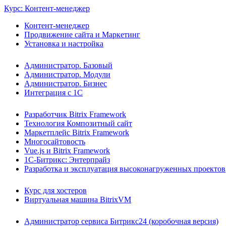
Курс: Контент-менеджер
Контент-менеджер
Продвижение сайта и Маркетинг
Установка и настройка
Администратор. Базовый
Администратор. Модули
Администратор. Бизнес
Интеграция с 1С
Разработчик Bitrix Framework
Технология Композитный сайт
Маркетплейс Bitrix Framework
Многосайтовость
Vue.js и Bitrix Framework
1С-Битрикс: Энтерпрайз
Разработка и эксплуатация высоконагруженных проектов
Курс для хостеров
Виртуальная машина BitrixVM
Администратор сервиса Битрикс24 (коробочная версия)