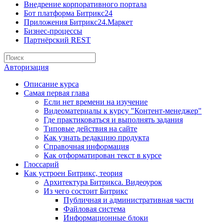
Внедрение корпоративного портала
Бот платформа Битрикс24
Приложения Битрикс24.Маркет
Бизнес-процессы
Партнёрский REST
Авторизация
Описание курса
Самая первая глава
Если нет времени на изучение
Видеоматериалы к курсу "Контент-менеджер"
Где практиковаться и выполнять задания
Типовые действия на сайте
Как узнать редакцию продукта
Справочная информация
Как отформатирован текст в курсе
Глоссарий
Как устроен Битрикс, теория
Архитектура Битрикса. Видеоурок
Из чего состоит Битрикс
Публичная и административная части
Файловая система
Информационные блоки