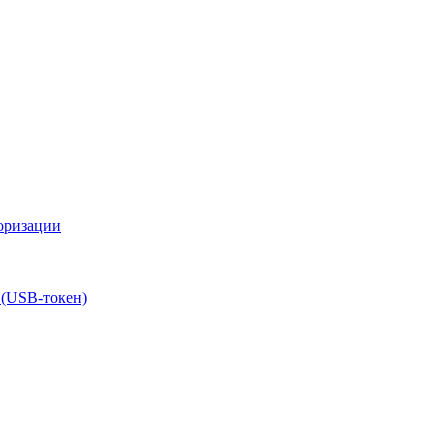
оризации
 (USB-токен)