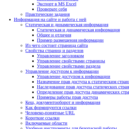
Экспорт в MS Excel
Проверьте себя
Практические задания
Информация на сайте и работа с ней
Статическая и динамическая информация
Статическая и динамическая информация
Общее и отличия
Пример размещения информации
Из чего состоит страница сайта
Свойства страниц и разделов
Управление заголовком
Управление свойствами страницы
Управление свойствами раздела
Управление доступом к информации
Управление доступом к информации
Назначение прав доступа к статическим стра
Наследование прав доступа статических стра
Определение прав доступа динамических стр
Примеры работы прав доступа
Кеш, документооборот и информация
Как формируются ссылки
Человеко-понятные URL
Короткие ссылки
Включаемые области
Удобные инструменты для безопасной работы