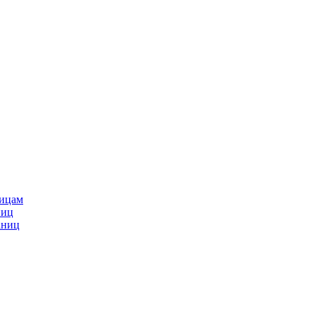
ницам
ниц
аниц