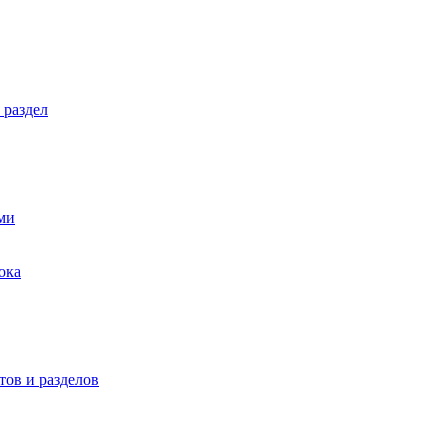
 раздел
ми
ока
ов и разделов