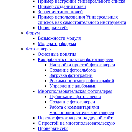
Пример настройки Универсального списка
Пример создания полей
Значения типов полей
Пример использования Универсальных
списков как самостоятельного инструмента
Проверьте себя
Форум
Возможности модуля
Модератор форума
Фотогалерея
Основные понятия
Как работать с простой фотогалереей
Настройка простой фотогалереи
Создание фотоальбома
Загрузка фотографий
Режимы просмотра фотографий
Управление альбомами
Многопользовательская фотогалерея
Публикация фотогалереи
Создание фотогалереи
Работа с комментариями
многопользовательской галереи
Перенос фотогалереи на другой сайт
С простой на многопользовательскую
Проверьте себя