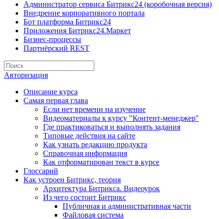
Администратор сервиса Битрикс24 (коробочная версия)
Внедрение корпоративного портала
Бот платформа Битрикс24
Приложения Битрикс24.Маркет
Бизнес-процессы
Партнёрский REST
Авторизация
Описание курса
Самая первая глава
Если нет времени на изучение
Видеоматериалы к курсу "Контент-менеджер"
Где практиковаться и выполнять задания
Типовые действия на сайте
Как узнать редакцию продукта
Справочная информация
Как отформатирован текст в курсе
Глоссарий
Как устроен Битрикс, теория
Архитектура Битрикса. Видеоурок
Из чего состоит Битрикс
Публичная и административная части
Файловая система