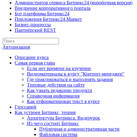
Администратор сервиса Битрикс24 (коробочная версия)
Внедрение корпоративного портала
Бот платформа Битрикс24
Приложения Битрикс24.Маркет
Бизнес-процессы
Партнёрский REST
Авторизация
Описание курса
Самая первая глава
Если нет времени на изучение
Видеоматериалы к курсу "Контент-менеджер"
Где практиковаться и выполнять задания
Типовые действия на сайте
Как узнать редакцию продукта
Справочная информация
Как отформатирован текст в курсе
Глоссарий
Как устроен Битрикс, теория
Архитектура Битрикса. Видеоурок
Из чего состоит Битрикс
Публичная и административная части
Файловая система