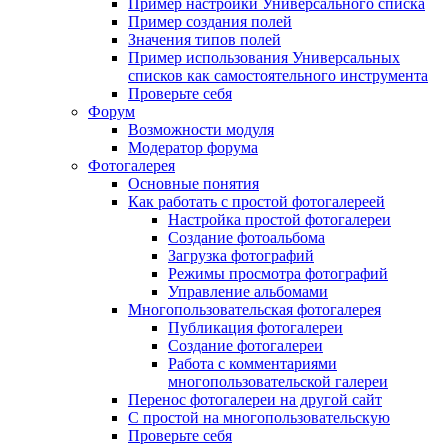
Пример настройки Универсального списка
Пример создания полей
Значения типов полей
Пример использования Универсальных
списков как самостоятельного инструмента
Проверьте себя
Форум
Возможности модуля
Модератор форума
Фотогалерея
Основные понятия
Как работать с простой фотогалереей
Настройка простой фотогалереи
Создание фотоальбома
Загрузка фотографий
Режимы просмотра фотографий
Управление альбомами
Многопользовательская фотогалерея
Публикация фотогалереи
Создание фотогалереи
Работа с комментариями
многопользовательской галереи
Перенос фотогалереи на другой сайт
С простой на многопользовательскую
Проверьте себя