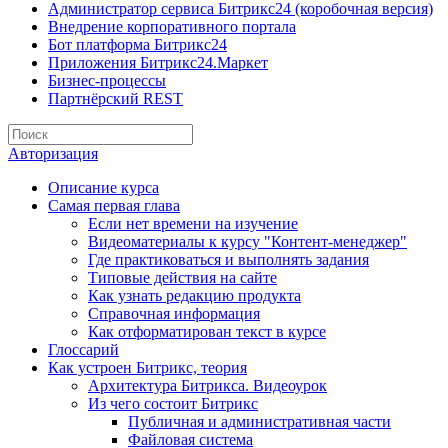
Администратор сервиса Битрикс24 (коробочная версия)
Внедрение корпоративного портала
Бот платформа Битрикс24
Приложения Битрикс24.Маркет
Бизнес-процессы
Партнёрский REST
Авторизация
Описание курса
Самая первая глава
Если нет времени на изучение
Видеоматериалы к курсу "Контент-менеджер"
Где практиковаться и выполнять задания
Типовые действия на сайте
Как узнать редакцию продукта
Справочная информация
Как отформатирован текст в курсе
Глоссарий
Как устроен Битрикс, теория
Архитектура Битрикса. Видеоурок
Из чего состоит Битрикс
Публичная и административная части
Файловая система