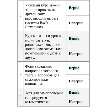
Учебный курс можно
Верно
экспортировать на
другой сайт,
5
работающий на базе
системы
Bitrix
Неверно
Framework
.
Курсы, главы и уроки
Верно
могут быть как
родительскими, так и
6
дочерними элементами
по отношению друг к
Неверно
другу.
Форма создания
Верно
вопросов итогового
7
теста и вопросов для
самопроверки
Неверно
одинакова.
Верно
Тест для самопроверки
8
генерируется
Неверно
автоматически.