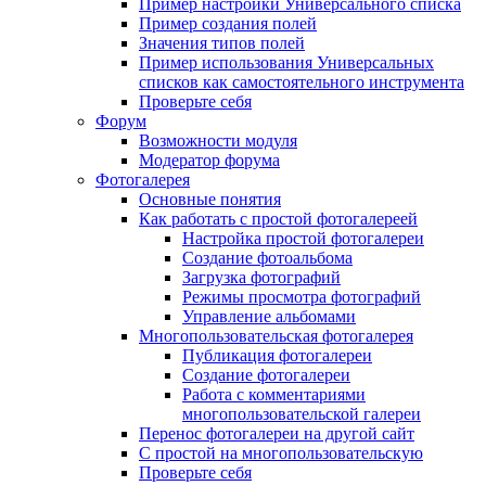
Пример настройки Универсального списка
Пример создания полей
Значения типов полей
Пример использования Универсальных
списков как самостоятельного инструмента
Проверьте себя
Форум
Возможности модуля
Модератор форума
Фотогалерея
Основные понятия
Как работать с простой фотогалереей
Настройка простой фотогалереи
Создание фотоальбома
Загрузка фотографий
Режимы просмотра фотографий
Управление альбомами
Многопользовательская фотогалерея
Публикация фотогалереи
Создание фотогалереи
Работа с комментариями
многопользовательской галереи
Перенос фотогалереи на другой сайт
С простой на многопользовательскую
Проверьте себя