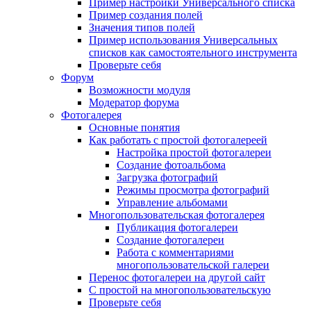
Пример настройки Универсального списка
Пример создания полей
Значения типов полей
Пример использования Универсальных
списков как самостоятельного инструмента
Проверьте себя
Форум
Возможности модуля
Модератор форума
Фотогалерея
Основные понятия
Как работать с простой фотогалереей
Настройка простой фотогалереи
Создание фотоальбома
Загрузка фотографий
Режимы просмотра фотографий
Управление альбомами
Многопользовательская фотогалерея
Публикация фотогалереи
Создание фотогалереи
Работа с комментариями
многопользовательской галереи
Перенос фотогалереи на другой сайт
С простой на многопользовательскую
Проверьте себя