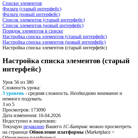
Списки элементов
Фильтр (старый интерфейс)
Фильтр (новый интерфейс)
Список элементов (старый интерфейс)
Список элементов (новый интерфейс)
Порядок элементов в списке
Настройка списка элементов (старый интерфейс)
Настройка списка элементов (новый интерфейс)
Настройка списка элементов (старый интерфейс)
Настройка списка элементов (старый
интерфейс)
Урок
56
из
380
Сложность урока:
3 уровень
- средняя сложность. Необходимо внимание и
немного подумать.
3
из 5
Просмотров:
173090
Дата изменения:
16.04.2026
Недоступно в лицензиях:
Текущую
редакцию
Вашего
1С-Битрикс
можно просмотреть
на странице
Обновление платформы
(
Marketplace >
Обновление платформы
).