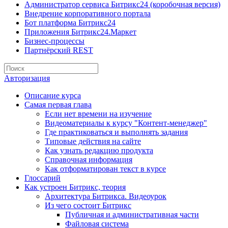
Администратор сервиса Битрикс24 (коробочная версия)
Внедрение корпоративного портала
Бот платформа Битрикс24
Приложения Битрикс24.Маркет
Бизнес-процессы
Партнёрский REST
Авторизация
Описание курса
Самая первая глава
Если нет времени на изучение
Видеоматериалы к курсу "Контент-менеджер"
Где практиковаться и выполнять задания
Типовые действия на сайте
Как узнать редакцию продукта
Справочная информация
Как отформатирован текст в курсе
Глоссарий
Как устроен Битрикс, теория
Архитектура Битрикса. Видеоурок
Из чего состоит Битрикс
Публичная и административная части
Файловая система