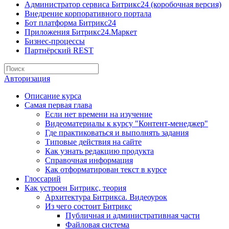
Администратор сервиса Битрикс24 (коробочная версия)
Внедрение корпоративного портала
Бот платформа Битрикс24
Приложения Битрикс24.Маркет
Бизнес-процессы
Партнёрский REST
Авторизация
Описание курса
Самая первая глава
Если нет времени на изучение
Видеоматериалы к курсу "Контент-менеджер"
Где практиковаться и выполнять задания
Типовые действия на сайте
Как узнать редакцию продукта
Справочная информация
Как отформатирован текст в курсе
Глоссарий
Как устроен Битрикс, теория
Архитектура Битрикса. Видеоурок
Из чего состоит Битрикс
Публичная и административная части
Файловая система