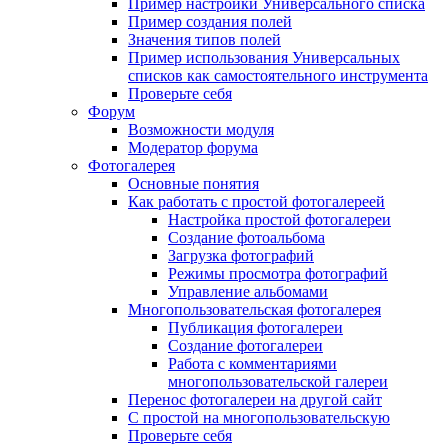
Пример настройки Универсального списка
Пример создания полей
Значения типов полей
Пример использования Универсальных
списков как самостоятельного инструмента
Проверьте себя
Форум
Возможности модуля
Модератор форума
Фотогалерея
Основные понятия
Как работать с простой фотогалереей
Настройка простой фотогалереи
Создание фотоальбома
Загрузка фотографий
Режимы просмотра фотографий
Управление альбомами
Многопользовательская фотогалерея
Публикация фотогалереи
Создание фотогалереи
Работа с комментариями
многопользовательской галереи
Перенос фотогалереи на другой сайт
С простой на многопользовательскую
Проверьте себя