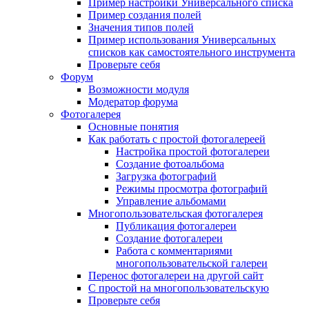
Пример настройки Универсального списка
Пример создания полей
Значения типов полей
Пример использования Универсальных
списков как самостоятельного инструмента
Проверьте себя
Форум
Возможности модуля
Модератор форума
Фотогалерея
Основные понятия
Как работать с простой фотогалереей
Настройка простой фотогалереи
Создание фотоальбома
Загрузка фотографий
Режимы просмотра фотографий
Управление альбомами
Многопользовательская фотогалерея
Публикация фотогалереи
Создание фотогалереи
Работа с комментариями
многопользовательской галереи
Перенос фотогалереи на другой сайт
С простой на многопользовательскую
Проверьте себя