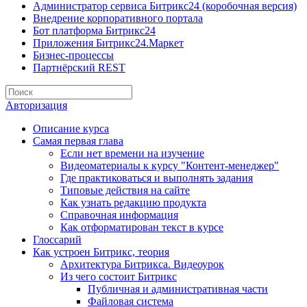
Администратор сервиса Битрикс24 (коробочная версия)
Внедрение корпоративного портала
Бот платформа Битрикс24
Приложения Битрикс24.Маркет
Бизнес-процессы
Партнёрский REST
Авторизация
Описание курса
Самая первая глава
Если нет времени на изучение
Видеоматериалы к курсу "Контент-менеджер"
Где практиковаться и выполнять задания
Типовые действия на сайте
Как узнать редакцию продукта
Справочная информация
Как отформатирован текст в курсе
Глоссарий
Как устроен Битрикс, теория
Архитектура Битрикса. Видеоурок
Из чего состоит Битрикс
Публичная и административная части
Файловая система