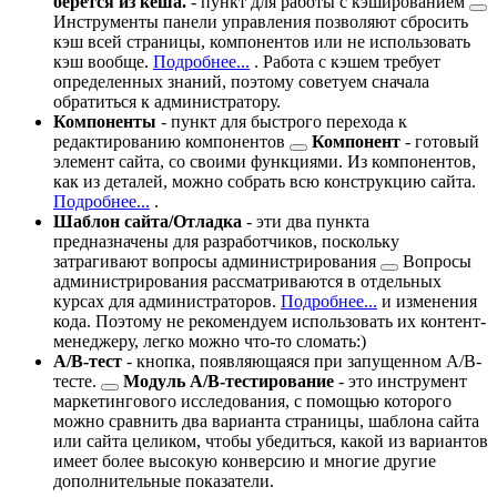
берется из кеша.
- пункт для работы с
кэшированием
Инструменты панели управления позволяют сбросить
кэш всей страницы, компонентов или не использовать
кэш вообще.
Подробнее...
. Работа с кэшем требует
определенных знаний, поэтому советуем сначала
обратиться к администратору.
Компоненты
- пункт для быстрого перехода к
редактированию
компонентов
Компонент
- готовый
элемент сайта, со своими функциями. Из компонентов,
как из деталей, можно собрать всю конструкцию сайта.
Подробнее...
.
Шаблон сайта/Отладка
- эти два пункта
предназначены для разработчиков, поскольку
затрагивают вопросы
администрирования
Вопросы
администрирования рассматриваются в отдельных
курсах для администраторов.
Подробнее...
и изменения
кода. Поэтому не рекомендуем использовать их контент-
менеджеру, легко можно что-то сломать:)
A/B-тест
- кнопка, появляющаяся при запущенном
A/B-
тесте.
Модуль A/B-тестирование
- это инструмент
маркетингового исследования, с помощью которого
можно сравнить два варианта страницы, шаблона сайта
или сайта целиком, чтобы убедиться, какой из вариантов
имеет более высокую конверсию и многие другие
дополнительные показатели.