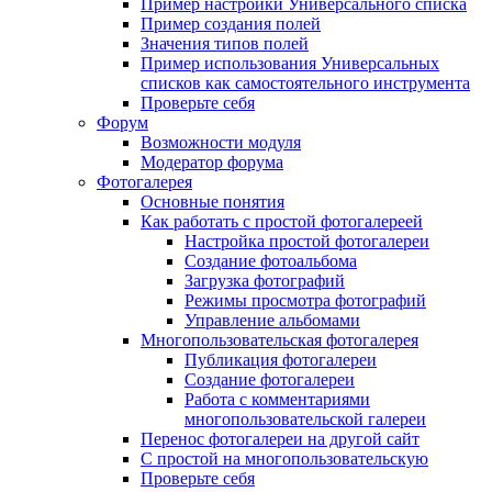
Пример настройки Универсального списка
Пример создания полей
Значения типов полей
Пример использования Универсальных
списков как самостоятельного инструмента
Проверьте себя
Форум
Возможности модуля
Модератор форума
Фотогалерея
Основные понятия
Как работать с простой фотогалереей
Настройка простой фотогалереи
Создание фотоальбома
Загрузка фотографий
Режимы просмотра фотографий
Управление альбомами
Многопользовательская фотогалерея
Публикация фотогалереи
Создание фотогалереи
Работа с комментариями
многопользовательской галереи
Перенос фотогалереи на другой сайт
С простой на многопользовательскую
Проверьте себя