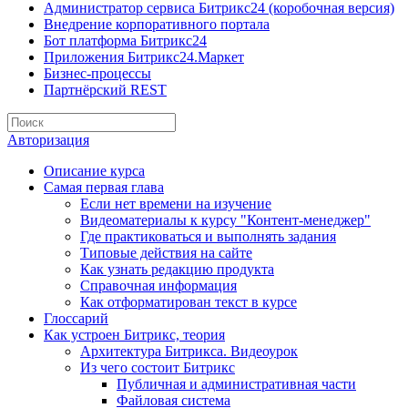
Администратор сервиса Битрикс24 (коробочная версия)
Внедрение корпоративного портала
Бот платформа Битрикс24
Приложения Битрикс24.Маркет
Бизнес-процессы
Партнёрский REST
Авторизация
Описание курса
Самая первая глава
Если нет времени на изучение
Видеоматериалы к курсу "Контент-менеджер"
Где практиковаться и выполнять задания
Типовые действия на сайте
Как узнать редакцию продукта
Справочная информация
Как отформатирован текст в курсе
Глоссарий
Как устроен Битрикс, теория
Архитектура Битрикса. Видеоурок
Из чего состоит Битрикс
Публичная и административная части
Файловая система