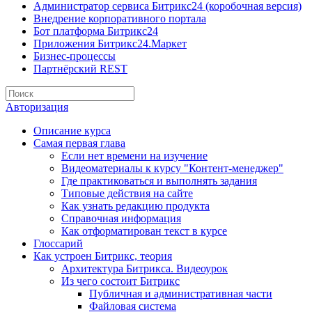
Администратор сервиса Битрикс24 (коробочная версия)
Внедрение корпоративного портала
Бот платформа Битрикс24
Приложения Битрикс24.Маркет
Бизнес-процессы
Партнёрский REST
Авторизация
Описание курса
Самая первая глава
Если нет времени на изучение
Видеоматериалы к курсу "Контент-менеджер"
Где практиковаться и выполнять задания
Типовые действия на сайте
Как узнать редакцию продукта
Справочная информация
Как отформатирован текст в курсе
Глоссарий
Как устроен Битрикс, теория
Архитектура Битрикса. Видеоурок
Из чего состоит Битрикс
Публичная и административная части
Файловая система