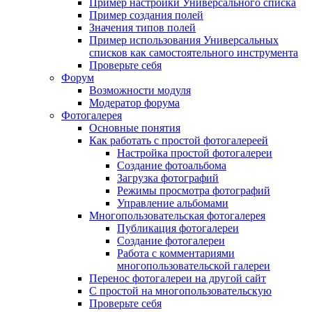
Пример настройки Универсального списка
Пример создания полей
Значения типов полей
Пример использования Универсальных
списков как самостоятельного инструмента
Проверьте себя
Форум
Возможности модуля
Модератор форума
Фотогалерея
Основные понятия
Как работать с простой фотогалереей
Настройка простой фотогалереи
Создание фотоальбома
Загрузка фотографий
Режимы просмотра фотографий
Управление альбомами
Многопользовательская фотогалерея
Публикация фотогалереи
Создание фотогалереи
Работа с комментариями
многопользовательской галереи
Перенос фотогалереи на другой сайт
С простой на многопользовательскую
Проверьте себя