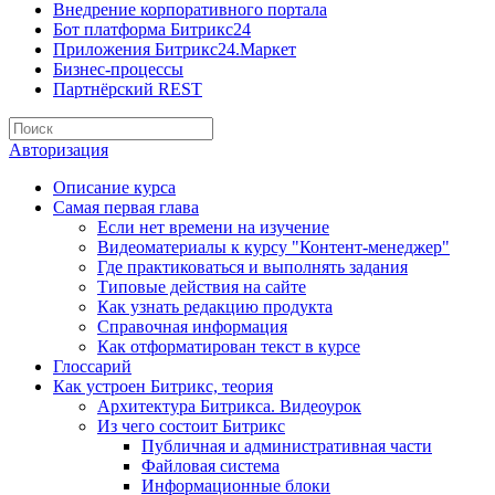
Внедрение корпоративного портала
Бот платформа Битрикс24
Приложения Битрикс24.Маркет
Бизнес-процессы
Партнёрский REST
Авторизация
Описание курса
Самая первая глава
Если нет времени на изучение
Видеоматериалы к курсу "Контент-менеджер"
Где практиковаться и выполнять задания
Типовые действия на сайте
Как узнать редакцию продукта
Справочная информация
Как отформатирован текст в курсе
Глоссарий
Как устроен Битрикс, теория
Архитектура Битрикса. Видеоурок
Из чего состоит Битрикс
Публичная и административная части
Файловая система
Информационные блоки