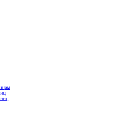
ницам
ниц
аниц