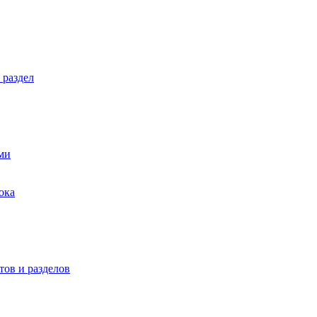
 раздел
ми
ока
ов и разделов