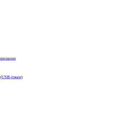
оризации
 (USB-токен)