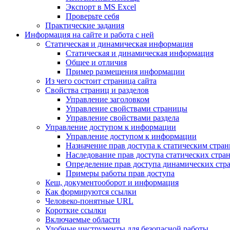
Экспорт в MS Excel
Проверьте себя
Практические задания
Информация на сайте и работа с ней
Статическая и динамическая информация
Статическая и динамическая информация
Общее и отличия
Пример размещения информации
Из чего состоит страница сайта
Свойства страниц и разделов
Управление заголовком
Управление свойствами страницы
Управление свойствами раздела
Управление доступом к информации
Управление доступом к информации
Назначение прав доступа к статическим стра
Наследование прав доступа статических стра
Определение прав доступа динамических стр
Примеры работы прав доступа
Кеш, документооборот и информация
Как формируются ссылки
Человеко-понятные URL
Короткие ссылки
Включаемые области
Удобные инструменты для безопасной работы