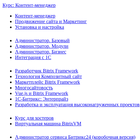
Курс: Контент-менеджер
Контент-менеджер
Продвижение сайта и Маркетинг
Установка и настройка
Администратор. Базовый
Администратор. Модули
Администратор. Бизнес
Интеграция с 1С
Разработчик Bitrix Framework
Технология Композитный сайт
Маркетплейс Bitrix Framework
Многосайтовость
Vue.js и Bitrix Framework
1С-Битрикс: Энтерпрайз
Разработка и эксплуатация высоконагруженных проектов
Курс для хостеров
Виртуальная машина BitrixVM
Администратор сервиса Битрикс24 (коробочная версия)