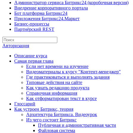
Администратор сервиса Битрикс24 (коробочная версия)
Внедрение корпоративного портала
Бот платформа Битрикс24
Приложения Битрикс24.Маркет
Бизнес-процессы
Партнёрский REST
Авторизация
Описание курса
Самая первая глава
Если нет времени на изучение
Видеоматериалы к курсу "Контент-менеджер"
Где практиковаться и выполнять задания
Типовые действия на сайте
Как узнать редакцию продукта
Справочная информация
Как отформатирован текст в курсе
Глоссарий
Как устроен Битрикс, теория
Архитектура Битрикса. Видеоурок
Из чего состоит Битрикс
Публичная и административная части
Файловая система