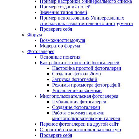
Пример настройки Универсального списка
Пример создания полей
Значения типов полей
Пример использования Универсальных
списков как самостоятельного инструмента
Проверьте себя
Форум
Возможности модуля
Модератор форума
Фотогалерея
Основные понятия
Как работать с простой фотогалереей
Настройка простой фотогалереи
Создание фотоальбома
Загрузка фотографий
Режимы просмотра фотографий
Управление альбомами
Многопользовательская фотогалерея
Публикация фотогалереи
Создание фотогалереи
Работа с комментариями
многопользовательской галереи
Перенос фотогалереи на другой сайт
С простой на многопользовательскую
Проверьте себя