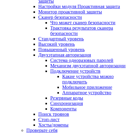
защиты
Настройки модуля Проактивная защита
Монитор проактивной защиты
Сканер безопасности
Что может сканер безопасности
Трактовка результатов сканера
безопасности
Стандартный уровень
Высокий уровень
Повышенный уровень
Двухэтапная авторизация
Система одноразовых паролей
Механизм двухэтапной авторизации
Подключение устройств
Какие устройства можно
подключить
Мобильное приложение
Аппаратное устройство
Резервные коды
Синхронизация
Компоненты
Поиск троянов
Стоп-лист
Хосты/домены
Проверьте себя