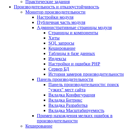
Практические задания
Производительность и отказоустойчивость
Монитор производительности
Настройки модуля
Публичная часть модуля
Административные страницы модуля
Страницы и компоненты
Хиты
SQL запросы
Кеширование
Таблицы в базе данных
Индексы
Настройки и ошибки PHP
Сервер БД
История замеров производительности
Панель производительности
Панель производительности: поиск
"узких" мест сайта
Вкладка Конфигурация
Вкладка Битрикс
Вкладка Разработка
Вкладка Масштабируемость
Пример нахождения мелких ошибок в
производительности
Кеширование