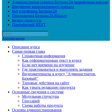
Администратор сервиса Битрикс24 (коробочная версия)
Внедрение корпоративного портала
Бот платформа Битрикс24
Приложения Битрикс24.Маркет
Бизнес-процессы
Партнёрский REST
Авторизация
Описание курса
Самая первая глава
Справочная информация
Как отформатирован текст в курсе
Если нет времени на изучение
Где практиковаться и выполнять задания
Видеоматериалы к курсу "Администратор.
Базовый"
Типовые действия на сайте
Как узнать редакцию продукта
Основные сведения о системе
Модульная структура
Глоссарий
Схема работы продукта
Основы администрирования