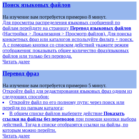
Поиск языковых файлов
На изучение вам потребуется примерно 8 минут.
Для просмотра распределения языковых сообщений по
файлам перейдите на страницу
Перевод языковых файлов
(
Настройки > Локализация > Просмотр файлов
). Для поиска
конкретных фраз или каталогов используйте фильтр + поиск.
А с помощью кнопки со списком действий укажите режим
отображения: показывать общее количество фраз/языковых
файлов или только без перевода.
Читать далее
Перевод фраз
На изучение вам потребуется примерно 5 минут.
Откройте файл для редактирования языковых фраз одним из
следующих способов:
Откройте файл по его полному пути: через поиск или
перейдя по папкам каталога;
В общем списке файлов выберите действие
Показать
ссылки на файлы без переводов
при помощи кнопки выбора
действий. Тогда в списке отобразятся ссылки на файлы, по
которым можно перейти.
Читать далее