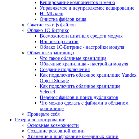
Кеширование компонентов и меню
Управляемое и неуправляемое кеширование
HTML кеш
Очистка файлов кеша
Сжатие css и js файлов
Облако 1С-Битрикс
Возможности штатных средств модуля
Инспектор сайтов
Облако 1С-Битрикс - настройки модуля
Облачные хранилища
Что такое облачные хранилища
Облачные хранилища - настройка модуля
Создание подключения
Как подключить облачное хранилище Yandex
Object Storage
Как подключить облачное хранилище
Selectel
Перенос файлов и поиск дубликатов
Что можно сделать с файлами в облачном
хранилище
Проверьте себя
Резервное копирование
Основные возможности
Создание резервной копии
Хранение и шифрование резервных копий