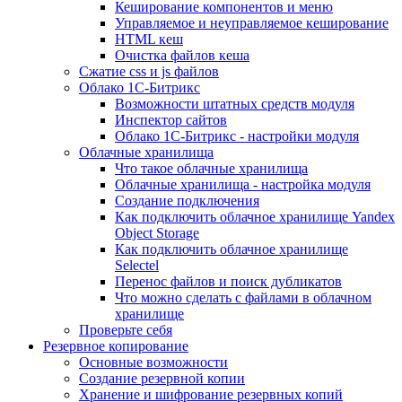
Кеширование компонентов и меню
Управляемое и неуправляемое кеширование
HTML кеш
Очистка файлов кеша
Сжатие css и js файлов
Облако 1С-Битрикс
Возможности штатных средств модуля
Инспектор сайтов
Облако 1С-Битрикс - настройки модуля
Облачные хранилища
Что такое облачные хранилища
Облачные хранилища - настройка модуля
Создание подключения
Как подключить облачное хранилище Yandex
Object Storage
Как подключить облачное хранилище
Selectel
Перенос файлов и поиск дубликатов
Что можно сделать с файлами в облачном
хранилище
Проверьте себя
Резервное копирование
Основные возможности
Создание резервной копии
Хранение и шифрование резервных копий