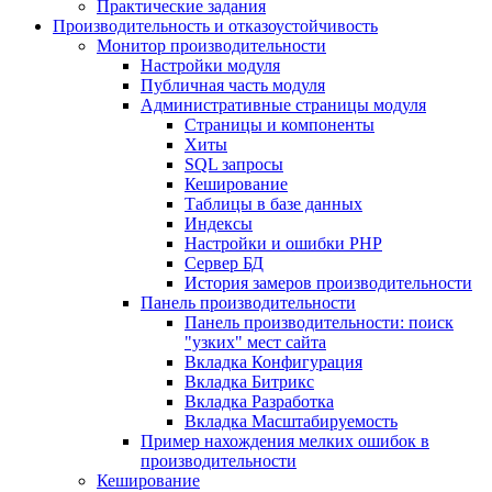
Практические задания
Производительность и отказоустойчивость
Монитор производительности
Настройки модуля
Публичная часть модуля
Административные страницы модуля
Страницы и компоненты
Хиты
SQL запросы
Кеширование
Таблицы в базе данных
Индексы
Настройки и ошибки PHP
Сервер БД
История замеров производительности
Панель производительности
Панель производительности: поиск
"узких" мест сайта
Вкладка Конфигурация
Вкладка Битрикс
Вкладка Разработка
Вкладка Масштабируемость
Пример нахождения мелких ошибок в
производительности
Кеширование