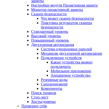
защиты
Настройки модуля Проактивная защита
Монитор проактивной защиты
Сканер безопасности
Что может сканер безопасности
Трактовка результатов сканера
безопасности
Стандартный уровень
Высокий уровень
Повышенный уровень
Двухэтапная авторизация
Система одноразовых паролей
Механизм двухэтапной авторизации
Подключение устройств
Какие устройства можно
подключить
Мобильное приложение
Аппаратное устройство
Резервные коды
Синхронизация
Компоненты
Поиск троянов
Стоп-лист
Хосты/домены
Проверьте себя