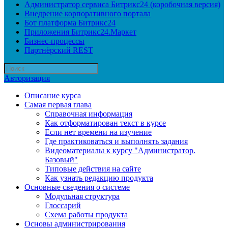
Администратор сервиса Битрикс24 (коробочная версия)
Внедрение корпоративного портала
Бот платформа Битрикс24
Приложения Битрикс24.Маркет
Бизнес-процессы
Партнёрский REST
Авторизация
Описание курса
Самая первая глава
Справочная информация
Как отформатирован текст в курсе
Если нет времени на изучение
Где практиковаться и выполнять задания
Видеоматериалы к курсу "Администратор.
Базовый"
Типовые действия на сайте
Как узнать редакцию продукта
Основные сведения о системе
Модульная структура
Глоссарий
Схема работы продукта
Основы администрирования