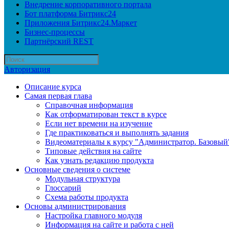
Внедрение корпоративного портала
Бот платформа Битрикс24
Приложения Битрикс24.Маркет
Бизнес-процессы
Партнёрский REST
Авторизация
Описание курса
Самая первая глава
Справочная информация
Как отформатирован текст в курсе
Если нет времени на изучение
Где практиковаться и выполнять задания
Видеоматериалы к курсу "Администратор. Базовый
Типовые действия на сайте
Как узнать редакцию продукта
Основные сведения о системе
Модульная структура
Глоссарий
Схема работы продукта
Основы администрирования
Настройка главного модуля
Информация на сайте и работа с ней