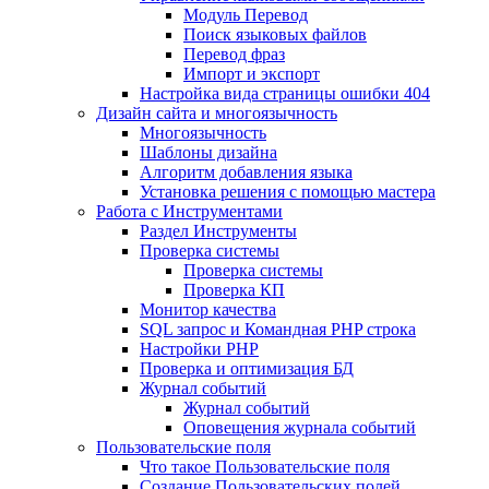
Mодуль Перевод
Поиск языковых файлов
Перевод фраз
Импорт и экспорт
Настройка вида страницы ошибки 404
Дизайн сайта и многоязычность
Многоязычность
Шаблоны дизайна
Алгоритм добавления языка
Установка решения с помощью мастера
Работа с Инструментами
Раздел Инструменты
Проверка системы
Проверка системы
Проверка КП
Монитор качества
SQL запрос и Командная PHP строка
Настройки PHP
Проверка и оптимизация БД
Журнал событий
Журнал событий
Оповещения журнала событий
Пользовательские поля
Что такое Пользовательские поля
Создание Пользовательских полей