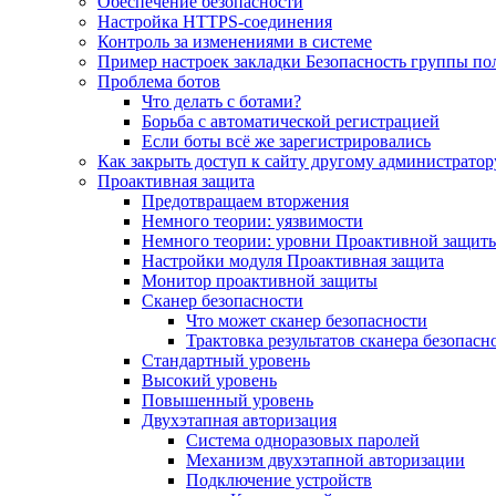
Обеспечение безопасности
Настройка HTTPS-соединения
Контроль за изменениями в системе
Пример настроек закладки Безопасность группы по
Проблема ботов
Что делать с ботами?
Борьба с автоматической регистрацией
Если боты всё же зарегистрировались
Как закрыть доступ к сайту другому администратор
Проактивная защита
Предотвращаем вторжения
Немного теории: уязвимости
Немного теории: уровни Проактивной защит
Настройки модуля Проактивная защита
Монитор проактивной защиты
Сканер безопасности
Что может сканер безопасности
Трактовка результатов сканера безопасн
Стандартный уровень
Высокий уровень
Повышенный уровень
Двухэтапная авторизация
Система одноразовых паролей
Механизм двухэтапной авторизации
Подключение устройств