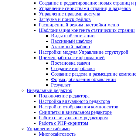
Создание и редактирование новых страниц и 
Управление свойствами страниц и разделов
Управление правами доступа
Загрузка и поиск файлов
Расширенный режим настройки меню
Шаблонизация контента статических страниц
Виды шаблонизации
Пассивный шаблон
Активный шаблон
Настройки модуля Управление структурой
Пример работы с информацией
Постановка задачи
Создание инфоблока
Создание раздела и размещение компон
Форма добавления объявлений
Результат
Визуальный редактор
Подключение редактора
Настройка визуального редактора
Настройки отображения компонентов
Сниппеты в визуальном редакторе
Работа с визуальным редактором
Работа с PHP-скриптом
Управление сайтами
Многосайтовость