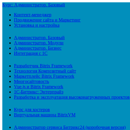
Курс: Администратор. Базовый
Контент-менеджер
Продвижение сайта и Маркетинг
Установка и настройка
Администратор. Базовый
Администратор. Модули
Администратор. Бизнес
Интеграция с 1С
Разработчик Bitrix Framework
Технология Композитный сайт
Маркетплейс Bitrix Framework
Многосайтовость
Vue.js и Bitrix Framework
1С-Битрикс: Энтерпрайз
Разработка и эксплуатация высоконагруженных проектов
Курс для хостеров
Виртуальная машина BitrixVM
Администратор сервиса Битрикс24 (коробочная версия)