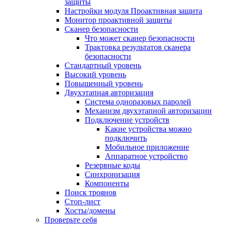
защиты
Настройки модуля Проактивная защита
Монитор проактивной защиты
Сканер безопасности
Что может сканер безопасности
Трактовка результатов сканера
безопасности
Стандартный уровень
Высокий уровень
Повышенный уровень
Двухэтапная авторизация
Система одноразовых паролей
Механизм двухэтапной авторизации
Подключение устройств
Какие устройства можно
подключить
Мобильное приложение
Аппаратное устройство
Резервные коды
Синхронизация
Компоненты
Поиск троянов
Стоп-лист
Хосты/домены
Проверьте себя