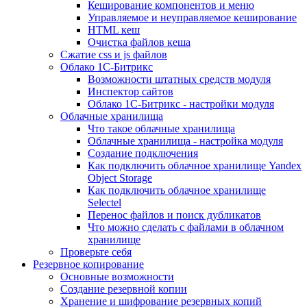
Кеширование компонентов и меню
Управляемое и неуправляемое кеширование
HTML кеш
Очистка файлов кеша
Сжатие css и js файлов
Облако 1С-Битрикс
Возможности штатных средств модуля
Инспектор сайтов
Облако 1С-Битрикс - настройки модуля
Облачные хранилища
Что такое облачные хранилища
Облачные хранилища - настройка модуля
Создание подключения
Как подключить облачное хранилище Yandex
Object Storage
Как подключить облачное хранилище
Selectel
Перенос файлов и поиск дубликатов
Что можно сделать с файлами в облачном
хранилище
Проверьте себя
Резервное копирование
Основные возможности
Создание резервной копии
Хранение и шифрование резервных копий