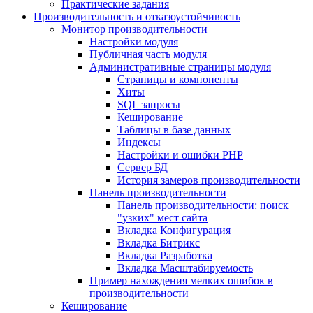
Практические задания
Производительность и отказоустойчивость
Монитор производительности
Настройки модуля
Публичная часть модуля
Административные страницы модуля
Страницы и компоненты
Хиты
SQL запросы
Кеширование
Таблицы в базе данных
Индексы
Настройки и ошибки PHP
Сервер БД
История замеров производительности
Панель производительности
Панель производительности: поиск
"узких" мест сайта
Вкладка Конфигурация
Вкладка Битрикс
Вкладка Разработка
Вкладка Масштабируемость
Пример нахождения мелких ошибок в
производительности
Кеширование