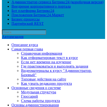
Администратор сервиса Битрикс24 (коробочная версия)
Внедрение корпоративного портала
Бот платформа Битрикс24
Приложения Битрикс24.Маркет
Бизнес-процессы
Партнёрский REST
Авторизация
Описание курса
Самая первая глава
Справочная информация
Как отформатирован текст в курсе
Если нет времени на изучение
Где практиковаться и выполнять задания
Видеоматериалы к курсу "Администратор.
Базовый"
Типовые действия на сайте
Как узнать редакцию продукта
Основные сведения о системе
Модульная структура
Глоссарий
Схема работы продукта
Основы администрирования