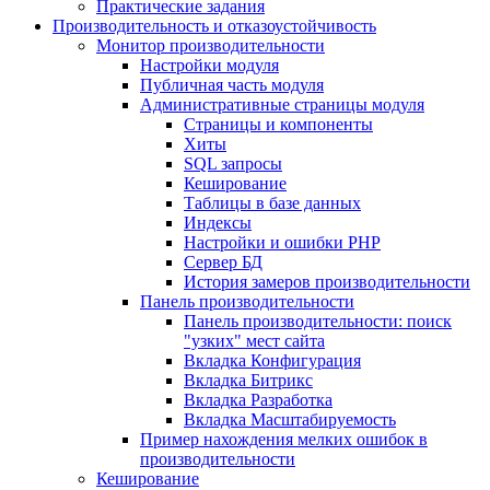
Практические задания
Производительность и отказоустойчивость
Монитор производительности
Настройки модуля
Публичная часть модуля
Административные страницы модуля
Страницы и компоненты
Хиты
SQL запросы
Кеширование
Таблицы в базе данных
Индексы
Настройки и ошибки PHP
Сервер БД
История замеров производительности
Панель производительности
Панель производительности: поиск
"узких" мест сайта
Вкладка Конфигурация
Вкладка Битрикс
Вкладка Разработка
Вкладка Масштабируемость
Пример нахождения мелких ошибок в
производительности
Кеширование