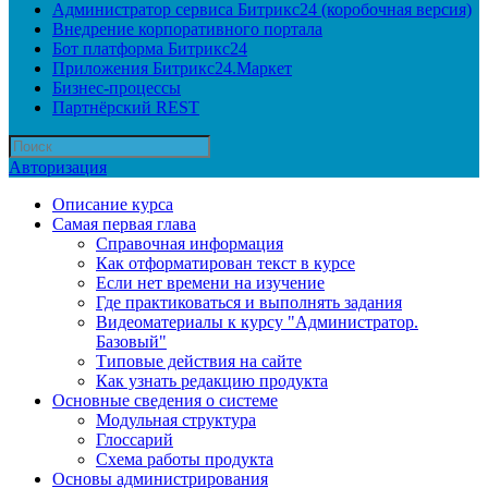
Администратор сервиса Битрикс24 (коробочная версия)
Внедрение корпоративного портала
Бот платформа Битрикс24
Приложения Битрикс24.Маркет
Бизнес-процессы
Партнёрский REST
Авторизация
Описание курса
Самая первая глава
Справочная информация
Как отформатирован текст в курсе
Если нет времени на изучение
Где практиковаться и выполнять задания
Видеоматериалы к курсу "Администратор.
Базовый"
Типовые действия на сайте
Как узнать редакцию продукта
Основные сведения о системе
Модульная структура
Глоссарий
Схема работы продукта
Основы администрирования