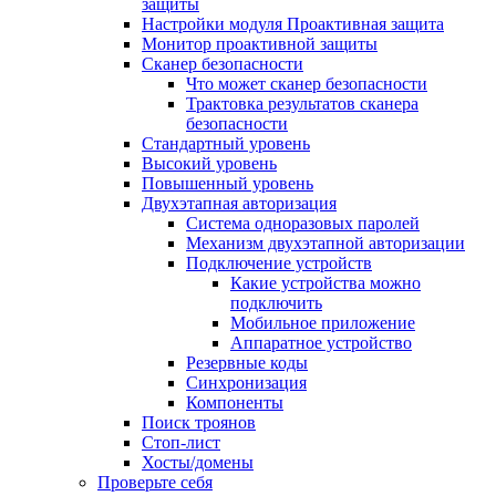
защиты
Настройки модуля Проактивная защита
Монитор проактивной защиты
Сканер безопасности
Что может сканер безопасности
Трактовка результатов сканера
безопасности
Стандартный уровень
Высокий уровень
Повышенный уровень
Двухэтапная авторизация
Система одноразовых паролей
Механизм двухэтапной авторизации
Подключение устройств
Какие устройства можно
подключить
Мобильное приложение
Аппаратное устройство
Резервные коды
Синхронизация
Компоненты
Поиск троянов
Стоп-лист
Хосты/домены
Проверьте себя