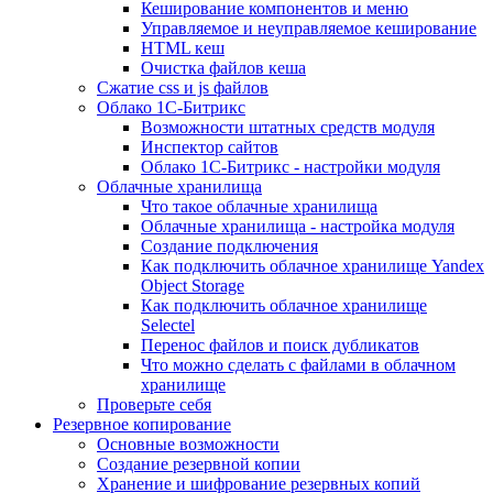
Кеширование компонентов и меню
Управляемое и неуправляемое кеширование
HTML кеш
Очистка файлов кеша
Сжатие css и js файлов
Облако 1С-Битрикс
Возможности штатных средств модуля
Инспектор сайтов
Облако 1С-Битрикс - настройки модуля
Облачные хранилища
Что такое облачные хранилища
Облачные хранилища - настройка модуля
Создание подключения
Как подключить облачное хранилище Yandex
Object Storage
Как подключить облачное хранилище
Selectel
Перенос файлов и поиск дубликатов
Что можно сделать с файлами в облачном
хранилище
Проверьте себя
Резервное копирование
Основные возможности
Создание резервной копии
Хранение и шифрование резервных копий