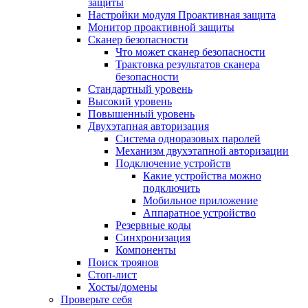
защиты
Настройки модуля Проактивная защита
Монитор проактивной защиты
Сканер безопасности
Что может сканер безопасности
Трактовка результатов сканера
безопасности
Стандартный уровень
Высокий уровень
Повышенный уровень
Двухэтапная авторизация
Система одноразовых паролей
Механизм двухэтапной авторизации
Подключение устройств
Какие устройства можно
подключить
Мобильное приложение
Аппаратное устройство
Резервные коды
Синхронизация
Компоненты
Поиск троянов
Стоп-лист
Хосты/домены
Проверьте себя