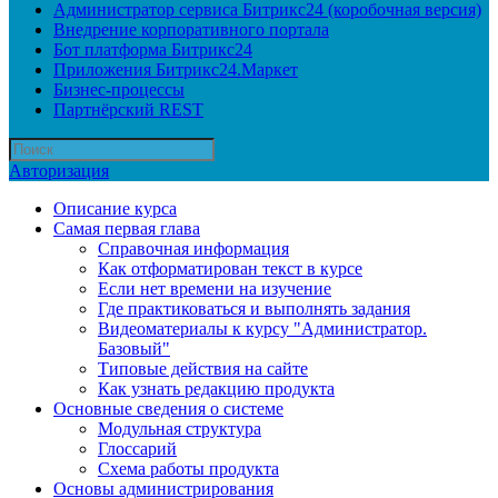
Администратор сервиса Битрикс24 (коробочная версия)
Внедрение корпоративного портала
Бот платформа Битрикс24
Приложения Битрикс24.Маркет
Бизнес-процессы
Партнёрский REST
Авторизация
Описание курса
Самая первая глава
Справочная информация
Как отформатирован текст в курсе
Если нет времени на изучение
Где практиковаться и выполнять задания
Видеоматериалы к курсу "Администратор.
Базовый"
Типовые действия на сайте
Как узнать редакцию продукта
Основные сведения о системе
Модульная структура
Глоссарий
Схема работы продукта
Основы администрирования