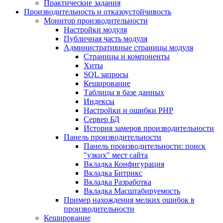
Практические задания
Производительность и отказоустойчивость
Монитор производительности
Настройки модуля
Публичная часть модуля
Административные страницы модуля
Страницы и компоненты
Хиты
SQL запросы
Кеширование
Таблицы в базе данных
Индексы
Настройки и ошибки PHP
Сервер БД
История замеров производительности
Панель производительности
Панель производительности: поиск
"узких" мест сайта
Вкладка Конфигурация
Вкладка Битрикс
Вкладка Разработка
Вкладка Масштабируемость
Пример нахождения мелких ошибок в
производительности
Кеширование