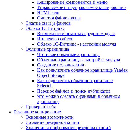
Кеширование компонентов и меню
Управляемое и неуправляемое кеширование
HTML кеш
Очистка файлов кеша
Сжатие css и js файлов
Облако 1С-Битрикс
Возможности штатных средств модуля
Инспектор сайтов
Облако 1С-Битрикс - настройки модуля
Облачные хранилища
Что такое облачные хранилища
Облачные хранилища - настройка модуля
Создание подключения
Как подключить облачное хранилище Yandex
Object Storage
Как подключить облачное хранилище
Selectel
Перенос файлов и поиск дубликатов
Что можно сделать с файлами в облачном
хранилище
Проверьте себя
Резервное копирование
Основные возможности
Создание резервной копии
Хранение и шифрование резервных копий