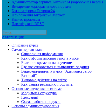
Администратор сервиса Битрикс24 (коробочная версия)
Внедрение корпоративного портала
Бот платформа Битрикс24
Приложения Битрикс24.Маркет
Бизнес-процессы
Партнёрский REST
Авторизация
Описание курса
Самая первая глава
Справочная информация
Как отформатирован текст в курсе
Если нет времени на изучение
Где практиковаться и выполнять задания
Видеоматериалы к курсу "Администратор.
Базовый"
Типовые действия на сайте
Как узнать редакцию продукта
Основные сведения о системе
Модульная структура
Глоссарий
Схема работы продукта
Основы администрирования