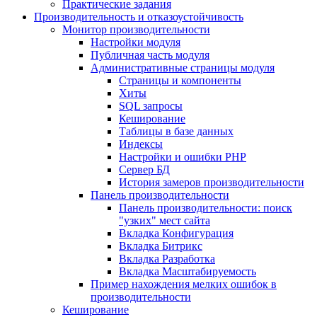
Практические задания
Производительность и отказоустойчивость
Монитор производительности
Настройки модуля
Публичная часть модуля
Административные страницы модуля
Страницы и компоненты
Хиты
SQL запросы
Кеширование
Таблицы в базе данных
Индексы
Настройки и ошибки PHP
Сервер БД
История замеров производительности
Панель производительности
Панель производительности: поиск
"узких" мест сайта
Вкладка Конфигурация
Вкладка Битрикс
Вкладка Разработка
Вкладка Масштабируемость
Пример нахождения мелких ошибок в
производительности
Кеширование