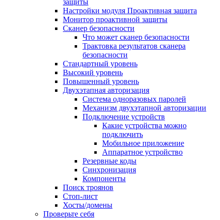
защиты
Настройки модуля Проактивная защита
Монитор проактивной защиты
Сканер безопасности
Что может сканер безопасности
Трактовка результатов сканера
безопасности
Стандартный уровень
Высокий уровень
Повышенный уровень
Двухэтапная авторизация
Система одноразовых паролей
Механизм двухэтапной авторизации
Подключение устройств
Какие устройства можно
подключить
Мобильное приложение
Аппаратное устройство
Резервные коды
Синхронизация
Компоненты
Поиск троянов
Стоп-лист
Хосты/домены
Проверьте себя