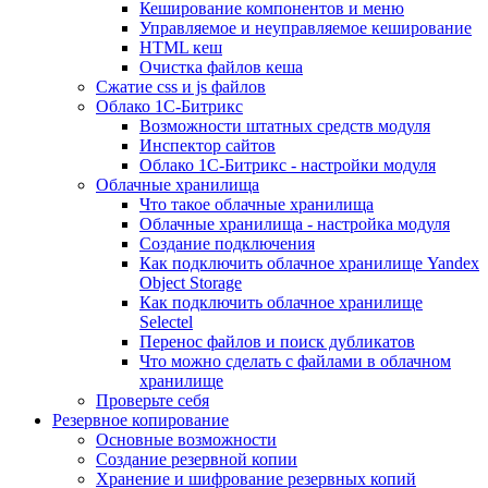
Кеширование компонентов и меню
Управляемое и неуправляемое кеширование
HTML кеш
Очистка файлов кеша
Сжатие css и js файлов
Облако 1С-Битрикс
Возможности штатных средств модуля
Инспектор сайтов
Облако 1С-Битрикс - настройки модуля
Облачные хранилища
Что такое облачные хранилища
Облачные хранилища - настройка модуля
Создание подключения
Как подключить облачное хранилище Yandex
Object Storage
Как подключить облачное хранилище
Selectel
Перенос файлов и поиск дубликатов
Что можно сделать с файлами в облачном
хранилище
Проверьте себя
Резервное копирование
Основные возможности
Создание резервной копии
Хранение и шифрование резервных копий