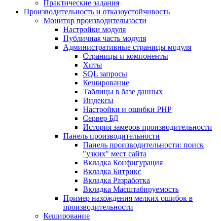
Практические задания
Производительность и отказоустойчивость
Монитор производительности
Настройки модуля
Публичная часть модуля
Административные страницы модуля
Страницы и компоненты
Хиты
SQL запросы
Кеширование
Таблицы в базе данных
Индексы
Настройки и ошибки PHP
Сервер БД
История замеров производительности
Панель производительности
Панель производительности: поиск
"узких" мест сайта
Вкладка Конфигурация
Вкладка Битрикс
Вкладка Разработка
Вкладка Масштабируемость
Пример нахождения мелких ошибок в
производительности
Кеширование