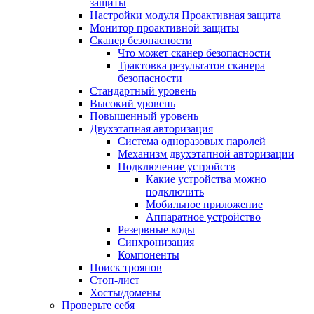
защиты
Настройки модуля Проактивная защита
Монитор проактивной защиты
Сканер безопасности
Что может сканер безопасности
Трактовка результатов сканера
безопасности
Стандартный уровень
Высокий уровень
Повышенный уровень
Двухэтапная авторизация
Система одноразовых паролей
Механизм двухэтапной авторизации
Подключение устройств
Какие устройства можно
подключить
Мобильное приложение
Аппаратное устройство
Резервные коды
Синхронизация
Компоненты
Поиск троянов
Стоп-лист
Хосты/домены
Проверьте себя