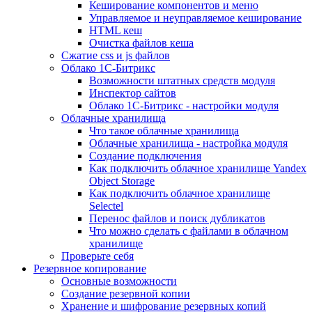
Кеширование компонентов и меню
Управляемое и неуправляемое кеширование
HTML кеш
Очистка файлов кеша
Сжатие css и js файлов
Облако 1С-Битрикс
Возможности штатных средств модуля
Инспектор сайтов
Облако 1С-Битрикс - настройки модуля
Облачные хранилища
Что такое облачные хранилища
Облачные хранилища - настройка модуля
Создание подключения
Как подключить облачное хранилище Yandex
Object Storage
Как подключить облачное хранилище
Selectel
Перенос файлов и поиск дубликатов
Что можно сделать с файлами в облачном
хранилище
Проверьте себя
Резервное копирование
Основные возможности
Создание резервной копии
Хранение и шифрование резервных копий