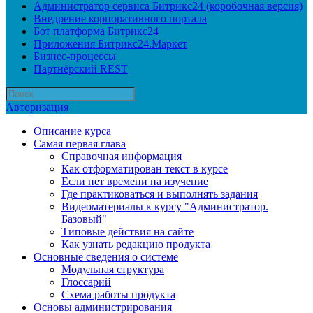
Администратор сервиса Битрикс24 (коробочная версия)
Внедрение корпоративного портала
Бот платформа Битрикс24
Приложения Битрикс24.Маркет
Бизнес-процессы
Партнёрский REST
Авторизация
Описание курса
Самая первая глава
Справочная информация
Как отформатирован текст в курсе
Если нет времени на изучение
Где практиковаться и выполнять задания
Видеоматериалы к курсу "Администратор.
Базовый"
Типовые действия на сайте
Как узнать редакцию продукта
Основные сведения о системе
Модульная структура
Глоссарий
Схема работы продукта
Основы администрирования