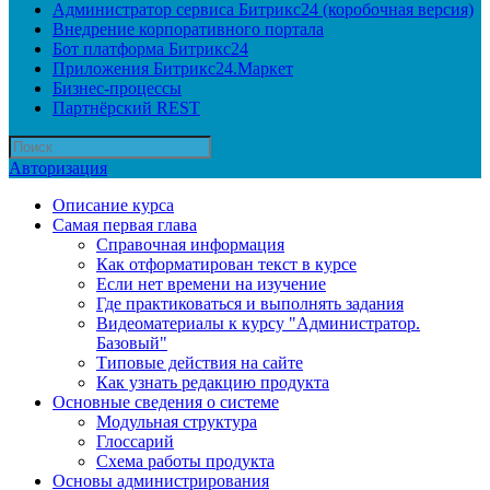
Администратор сервиса Битрикс24 (коробочная версия)
Внедрение корпоративного портала
Бот платформа Битрикс24
Приложения Битрикс24.Маркет
Бизнес-процессы
Партнёрский REST
Авторизация
Описание курса
Самая первая глава
Справочная информация
Как отформатирован текст в курсе
Если нет времени на изучение
Где практиковаться и выполнять задания
Видеоматериалы к курсу "Администратор.
Базовый"
Типовые действия на сайте
Как узнать редакцию продукта
Основные сведения о системе
Модульная структура
Глоссарий
Схема работы продукта
Основы администрирования