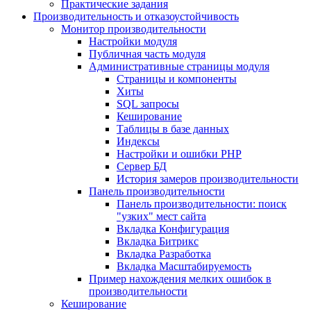
Практические задания
Производительность и отказоустойчивость
Монитор производительности
Настройки модуля
Публичная часть модуля
Административные страницы модуля
Страницы и компоненты
Хиты
SQL запросы
Кеширование
Таблицы в базе данных
Индексы
Настройки и ошибки PHP
Сервер БД
История замеров производительности
Панель производительности
Панель производительности: поиск
"узких" мест сайта
Вкладка Конфигурация
Вкладка Битрикс
Вкладка Разработка
Вкладка Масштабируемость
Пример нахождения мелких ошибок в
производительности
Кеширование