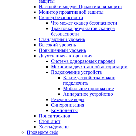
защиты
Настройки модуля Проактивная защита
Монитор проактивной защиты
Сканер безопасности
Что может сканер безопасности
Трактовка результатов сканера
безопасности
Стандартный уровень
Высокий уровень
Повышенный уровень
Двухэтапная авторизация
Система одноразовых паролей
Механизм двухэтапной авторизации
Подключение устройств
Какие устройства можно
подключить
Мобильное приложение
Аппаратное устройство
Резервные коды
Синхронизация
Компоненты
Поиск троянов
Стоп-лист
Хосты/домены
Проверьте себя