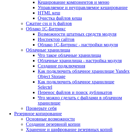
Кеширование компонентов и меню
Управляемое и неуправляемое кеширование
HTML кеш
Очистка файлов кеша
Сжатие css и js файлов
Облако 1С-Битрикс
Возможности штатных средств модуля
Инспектор сайтов
Облако 1С-Битрикс - настройки модуля
Облачные хранилища
Что такое облачные хранилища
Облачные хранилища - настройка модуля
Создание подключения
Как подключить облачное хранилище Yandex
Object Storage
Как подключить облачное хранилище
Selectel
Перенос файлов и поиск дубликатов
Что можно сделать с файлами в облачном
хранилище
Проверьте себя
Резервное копирование
Основные возможности
Создание резервной копии
Хранение и шифрование резервных копий