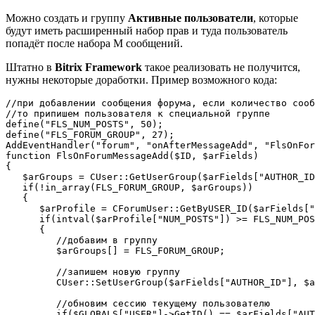
Можно создать и группу
Активные пользователи
, которые
будут иметь расширенный набор прав и туда пользователь
попадёт после набора M сообщений.
Штатно в
Bitrix Framework
такое реализовать не получится,
нужны некоторые доработки. Пример возможного кода:
//при добавлении сообщения форума, если количество сооб
//то припишем пользователя к специальной группе

define("FLS_NUM_POSTS", 50);

define("FLS_FORUM_GROUP", 27);

AddEventHandler("forum", "onAfterMessageAdd", "FlsOnFor
function FlsOnForumMessageAdd($ID, $arFields)

{

   $arGroups = CUser::GetUserGroup($arFields["AUTHOR_ID
   if(!in_array(FLS_FORUM_GROUP, $arGroups))

   {

      $arProfile = CForumUser::GetByUSER_ID($arFields["
      if(intval($arProfile["NUM_POSTS"]) >= FLS_NUM_POS
      {

         //добавим в группу

         $arGroups[] = FLS_FORUM_GROUP;

         //запишем новую группу

         CUser::SetUserGroup($arFields["AUTHOR_ID"], $a
         //обновим сессию текущему пользователю

         if($GLOBALS["USER"]->GetID() == $arFields["AUT