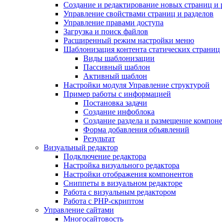
Создание и редактирование новых страниц и 
Управление свойствами страниц и разделов
Управление правами доступа
Загрузка и поиск файлов
Расширенный режим настройки меню
Шаблонизация контента статических страниц
Виды шаблонизации
Пассивный шаблон
Активный шаблон
Настройки модуля Управление структурой
Пример работы с информацией
Постановка задачи
Создание инфоблока
Создание раздела и размещение компон
Форма добавления объявлений
Результат
Визуальный редактор
Подключение редактора
Настройка визуального редактора
Настройки отображения компонентов
Сниппеты в визуальном редакторе
Работа с визуальным редактором
Работа с PHP-скриптом
Управление сайтами
Многосайтовость