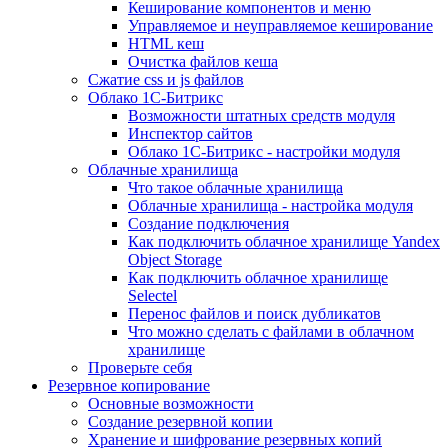
Кеширование компонентов и меню
Управляемое и неуправляемое кеширование
HTML кеш
Очистка файлов кеша
Сжатие css и js файлов
Облако 1С-Битрикс
Возможности штатных средств модуля
Инспектор сайтов
Облако 1С-Битрикс - настройки модуля
Облачные хранилища
Что такое облачные хранилища
Облачные хранилища - настройка модуля
Создание подключения
Как подключить облачное хранилище Yandex
Object Storage
Как подключить облачное хранилище
Selectel
Перенос файлов и поиск дубликатов
Что можно сделать с файлами в облачном
хранилище
Проверьте себя
Резервное копирование
Основные возможности
Создание резервной копии
Хранение и шифрование резервных копий