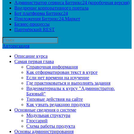
Администратор сервиса Битрикс24 (коробочная версия)
Внедрение корпоративного портала
Бот платформа Битрикс24
Приложения Битрикс24.Маркет
Бизнес-процессы
Партнёрский REST
Авторизация
Описание курса
Самая первая глава
Справочная информация
Как отформатирован текст в курсе
Если нет времени на изучение
Где практиковаться и выполнять задания
Видеоматериалы к курсу "Администратор.
Базовый"
Типовые действия на сайте
Как узнать редакцию продукта
Основные сведения о системе
Модульная структура
Глоссарий
Схема работы продукта
Основы администрирования