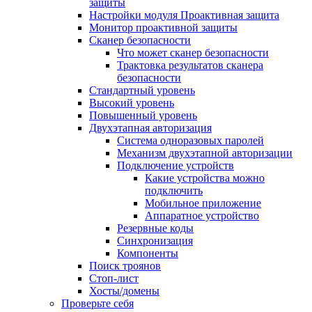
защиты
Настройки модуля Проактивная защита
Монитор проактивной защиты
Сканер безопасности
Что может сканер безопасности
Трактовка результатов сканера
безопасности
Стандартный уровень
Высокий уровень
Повышенный уровень
Двухэтапная авторизация
Система одноразовых паролей
Механизм двухэтапной авторизации
Подключение устройств
Какие устройства можно
подключить
Мобильное приложение
Аппаратное устройство
Резервные коды
Синхронизация
Компоненты
Поиск троянов
Стоп-лист
Хосты/домены
Проверьте себя