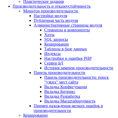
Практические задания
Производительность и отказоустойчивость
Монитор производительности
Настройки модуля
Публичная часть модуля
Административные страницы модуля
Страницы и компоненты
Хиты
SQL запросы
Кеширование
Таблицы в базе данных
Индексы
Настройки и ошибки PHP
Сервер БД
История замеров производительности
Панель производительности
Панель производительности: поиск
"узких" мест сайта
Вкладка Конфигурация
Вкладка Битрикс
Вкладка Разработка
Вкладка Масштабируемость
Пример нахождения мелких ошибок в
производительности
Кеширование