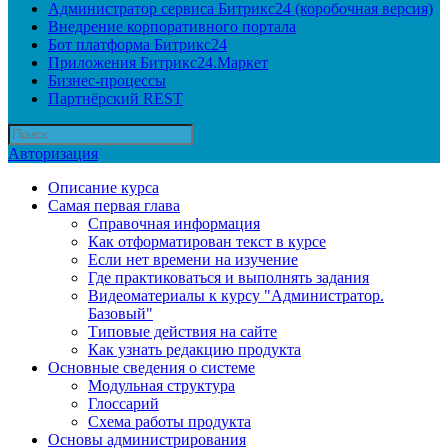
Администратор сервиса Битрикс24 (коробочная версия)
Внедрение корпоративного портала
Бот платформа Битрикс24
Приложения Битрикс24.Маркет
Бизнес-процессы
Партнёрский REST
Авторизация
Описание курса
Самая первая глава
Справочная информация
Как отформатирован текст в курсе
Если нет времени на изучение
Где практиковаться и выполнять задания
Видеоматериалы к курсу "Администратор.
Базовый"
Типовые действия на сайте
Как узнать редакцию продукта
Основные сведения о системе
Модульная структура
Глоссарий
Схема работы продукта
Основы администрирования