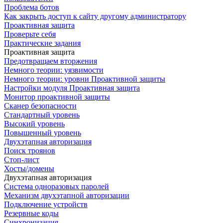
Проблема ботов
Как закрыть доступ к сайту другому администратору
Проактивная защита
Проверьте себя
Практические задания
Проактивная защита
Предотвращаем вторжения
Немного теории: уязвимости
Немного теории: уровни Проактивной защиты
Настройки модуля Проактивная защита
Монитор проактивной защиты
Сканер безопасности
Стандартный уровень
Высокий уровень
Повышенный уровень
Двухэтапная авторизация
Поиск троянов
Стоп-лист
Хосты/домены
Двухэтапная авторизация
Система одноразовых паролей
Механизм двухэтапной авторизации
Подключение устройств
Резервные коды
Синхронизация