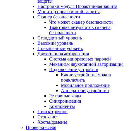
защиты
Настройки модуля Проактивная защита
Монитор проактивной защиты
Сканер безопасности
Что может сканер безопасности
Трактовка результатов сканера
безопасности
Стандартный уровень
Высокий уровень
Повышенный уровень
Двухэтапная авторизация
Система одноразовых паролей
Механизм двухэтапной авторизации
Подключение устройств
Какие устройства можно
подключить
Мобильное приложение
Аппаратное устройство
Резервные коды
Синхронизация
Компоненты
Поиск троянов
Стоп-лист
Хосты/домены
Проверьте себя