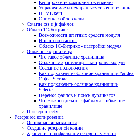
Кеширование компонентов и меню
Управляемое и неуправляемое кеширование
HTML кеш
Очистка файлов кеша
Сжатие css и js файлов
Облако 1С-Битрикс
Возможности штатных средств модуля
Инспектор сайтов
Облако 1С-Битрикс - настройки модуля
Облачные хранилища
Что такое облачные хранилища
Облачные хранилища - настройка модуля
Создание подключения
Как подключить облачное хранилище Yandex
Object Storage
Как подключить облачное хранилище
Selectel
Перенос файлов и поиск дубликатов
Что можно сделать с файлами в облачном
хранилище
Проверьте себя
Резервное копирование
Основные возможности
Создание резервной копии
Хранение и шифрование резервных копий