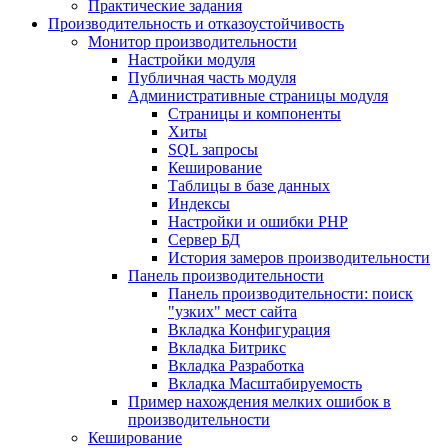
Практические задания
Производительность и отказоустойчивость
Монитор производительности
Настройки модуля
Публичная часть модуля
Административные страницы модуля
Страницы и компоненты
Хиты
SQL запросы
Кеширование
Таблицы в базе данных
Индексы
Настройки и ошибки PHP
Сервер БД
История замеров производительности
Панель производительности
Панель производительности: поиск
"узких" мест сайта
Вкладка Конфигурация
Вкладка Битрикс
Вкладка Разработка
Вкладка Масштабируемость
Пример нахождения мелких ошибок в
производительности
Кеширование