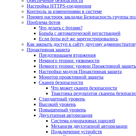
Обеспечение безопасности
Настройка HTTPS-соединения
Контроль за изменениями в системе
Пример настроек закладки Безопасность группы по
Проблема ботов
Что делать с ботами?
Борьба с автоматической регистрацией
Если боты всё же зарегистрировались
Как закрыть доступ к сайту другому администратор
Проактивная защита
Предотвращаем вторжения
Немного теории: уязвимости
Немного теории: уровни Проактивной защит
Настройки модуля Проактивная защита
Монитор проактивной защиты
Сканер безопасности
Что может сканер безопасности
Трактовка результатов сканера безопасн
Стандартный уровень
Высокий уровень
Повышенный уровень
Двухэтапная авторизация
Система одноразовых паролей
Механизм двухэтапной авторизации
Подключение устройств