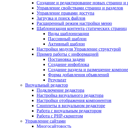
Создание и редактирование новых страниц и 
Управление свойствами страниц и разделов
Управление правами доступа
Загрузка и поиск файлов
Расширенный режим настройки меню
Шаблонизация контента статических страниц
Виды шаблонизации
Пассивный шаблон
Активный шаблон
Настройки модуля Управление структурой
Пример работы с информацией
Постановка задачи
Создание инфоблока
Создание раздела и размещение компон
Форма добавления объявлений
Результат
Визуальный редактор
Подключение редактора
Настройка визуального редактора
Настройки отображения компонентов
Сниппеты в визуальном редакторе
Работа с визуальным редактором
Работа с PHP-скриптом
Управление сайтами
Многосайтовость