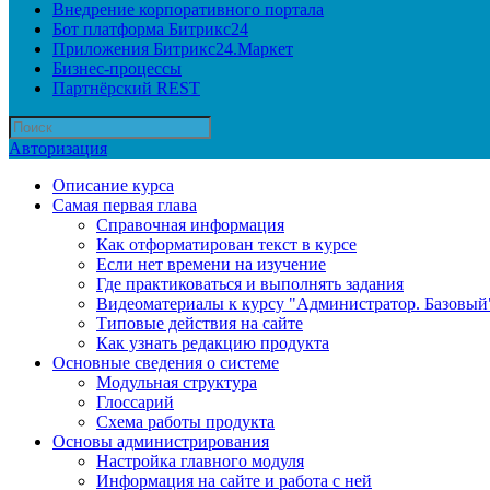
Внедрение корпоративного портала
Бот платформа Битрикс24
Приложения Битрикс24.Маркет
Бизнес-процессы
Партнёрский REST
Авторизация
Описание курса
Самая первая глава
Справочная информация
Как отформатирован текст в курсе
Если нет времени на изучение
Где практиковаться и выполнять задания
Видеоматериалы к курсу "Администратор. Базовый
Типовые действия на сайте
Как узнать редакцию продукта
Основные сведения о системе
Модульная структура
Глоссарий
Схема работы продукта
Основы администрирования
Настройка главного модуля
Информация на сайте и работа с ней