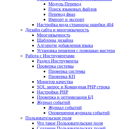
Mодуль Перевод
Поиск языковых файлов
Перевод фраз
Импорт и экспорт
Настройка вида страницы ошибки 404
Дизайн сайта и многоязычность
Многоязычность
Шаблоны дизайна
Алгоритм добавления языка
Установка решения с помощью мастера
Работа с Инструментами
Раздел Инструменты
Проверка системы
Проверка системы
Проверка КП
Монитор качества
SQL запрос и Командная PHP строка
Настройки PHP
Проверка и оптимизация БД
Журнал событий
Журнал событий
Оповещения журнала событий
Пользовательские поля
Что такое Пользовательские поля
Создание Пользовательских полей