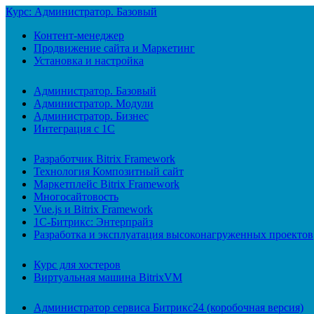
Курс: Администратор. Базовый
Контент-менеджер
Продвижение сайта и Маркетинг
Установка и настройка
Администратор. Базовый
Администратор. Модули
Администратор. Бизнес
Интеграция с 1С
Разработчик Bitrix Framework
Технология Композитный сайт
Маркетплейс Bitrix Framework
Многосайтовость
Vue.js и Bitrix Framework
1С-Битрикс: Энтерпрайз
Разработка и эксплуатация высоконагруженных проектов
Курс для хостеров
Виртуальная машина BitrixVM
Администратор сервиса Битрикс24 (коробочная версия)