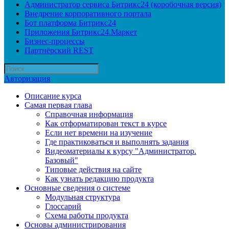
Администратор сервиса Битрикс24 (коробочная версия)
Внедрение корпоративного портала
Бот платформа Битрикс24
Приложения Битрикс24.Маркет
Бизнес-процессы
Партнёрский REST
Авторизация
Описание курса
Самая первая глава
Справочная информация
Как отформатирован текст в курсе
Если нет времени на изучение
Где практиковаться и выполнять задания
Видеоматериалы к курсу "Администратор.
Базовый"
Типовые действия на сайте
Как узнать редакцию продукта
Основные сведения о системе
Модульная структура
Глоссарий
Схема работы продукта
Основы администрирования