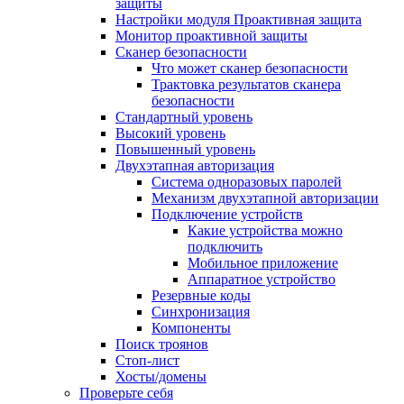
защиты
Настройки модуля Проактивная защита
Монитор проактивной защиты
Сканер безопасности
Что может сканер безопасности
Трактовка результатов сканера
безопасности
Стандартный уровень
Высокий уровень
Повышенный уровень
Двухэтапная авторизация
Система одноразовых паролей
Механизм двухэтапной авторизации
Подключение устройств
Какие устройства можно
подключить
Мобильное приложение
Аппаратное устройство
Резервные коды
Синхронизация
Компоненты
Поиск троянов
Стоп-лист
Хосты/домены
Проверьте себя