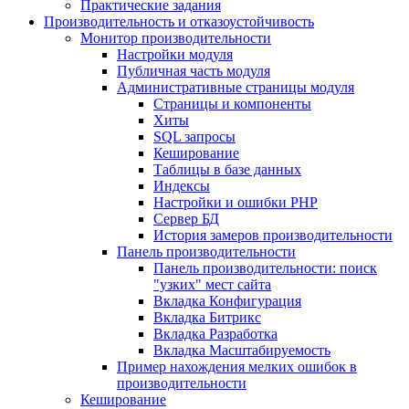
Практические задания
Производительность и отказоустойчивость
Монитор производительности
Настройки модуля
Публичная часть модуля
Административные страницы модуля
Страницы и компоненты
Хиты
SQL запросы
Кеширование
Таблицы в базе данных
Индексы
Настройки и ошибки PHP
Сервер БД
История замеров производительности
Панель производительности
Панель производительности: поиск
"узких" мест сайта
Вкладка Конфигурация
Вкладка Битрикс
Вкладка Разработка
Вкладка Масштабируемость
Пример нахождения мелких ошибок в
производительности
Кеширование