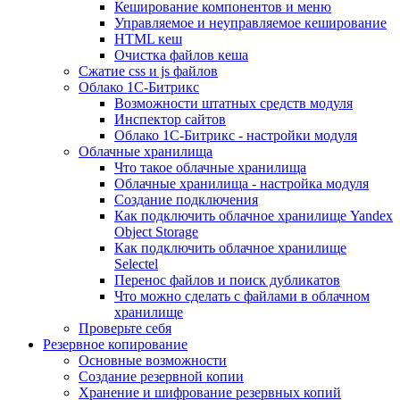
Кеширование компонентов и меню
Управляемое и неуправляемое кеширование
HTML кеш
Очистка файлов кеша
Сжатие css и js файлов
Облако 1С-Битрикс
Возможности штатных средств модуля
Инспектор сайтов
Облако 1С-Битрикс - настройки модуля
Облачные хранилища
Что такое облачные хранилища
Облачные хранилища - настройка модуля
Создание подключения
Как подключить облачное хранилище Yandex
Object Storage
Как подключить облачное хранилище
Selectel
Перенос файлов и поиск дубликатов
Что можно сделать с файлами в облачном
хранилище
Проверьте себя
Резервное копирование
Основные возможности
Создание резервной копии
Хранение и шифрование резервных копий