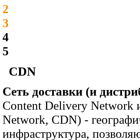
2
3
4
5
CDN
Сеть доставки (и дистри
Content Delivery Network и
Network, CDN) - географи
инфраструктура, позволя