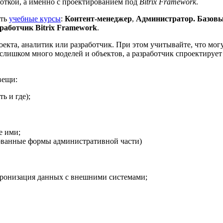
боткой, а именно с проектированием под
Bitrix Framework
.
ить
учебные курсы
:
Контент-менеджер
,
Администратор. Базов
работчик Bitrix Framework
.
кта, аналитик или разработчик. При этом учитывайте, что могут
 слишком много моделей и объектов, а разработчик спроектирует
вещи:
ь и где);
е ими;
рованные формы административной части)
хронизация данных с внешними системами;