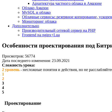
Архитектура частного облака в Амазоне
Облако Амазон
MySQL и облако
Облачные сервисы: резервное копирование, ускорен
Мониторинг облака
Дополнительно
Производительный сетевой сервер на PHP
Frontend на nginx+Lua
Особенности проектирования под Битр
Просмотров: 56774
Дата последнего изменения: 23.09.2021
Сложность урока:
2 уровень
- несложные понятия и действия, но не расслабляйте
1
2
3
4
5
Проектирование