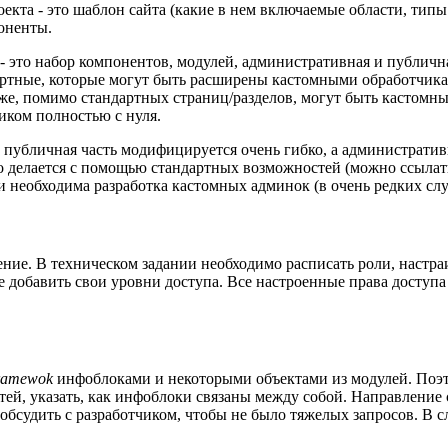
кта - это шаблон сайта (какие в нем включаемые области, типы м
оненты.
 - это набор компонентов, модулей, административная и публичн
артные, которые могут быть расширены кастомными обработчика
кже, помимо стандартных страниц/разделов, могут быть кастомн
иком полностью с нуля.
 публичная часть модифицируется очень гибко, а административ
то делается с помощью стандартных возможностей (можно ссылат
необходима разработка кастомных админок (в очень редких случа
ние. В техническом задании необходимо расписать роли, настра
 добавить свои уровни доступа. Все настроенные права доступа
Framewok
инфоблоками и некоторыми объектами из модулей. Поэт
ей, указать, как инфоблоки связаны между собой. Направление 
 обсудить с разработчиком, чтобы не было тяжелых запросов. В