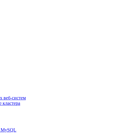
х веб-систем
е кластера
зы MySQL