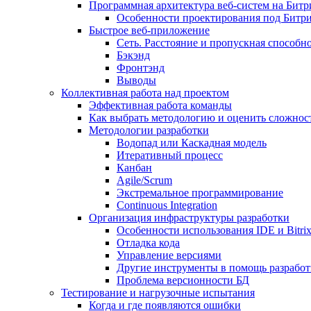
Программная архитектура веб-систем на Битр
Особенности проектирования под Битр
Быстрое веб-приложение
Сеть. Расстояние и пропускная способно
Бэкэнд
Фронтэнд
Выводы
Коллективная работа над проектом
Эффективная работа команды
Как выбрать методологию и оценить сложност
Методологии разработки
Водопад или Каскадная модель
Итеративный процесс
Канбан
Agile/Scrum
Экстремальное программирование
Continuous Integration
Организация инфраструктуры разработки
Особенности использования IDE и Bitri
Отладка кода
Управление версиями
Другие инструменты в помощь разработ
Проблема версионности БД
Тестирование и нагрузочные испытания
Когда и где появляются ошибки