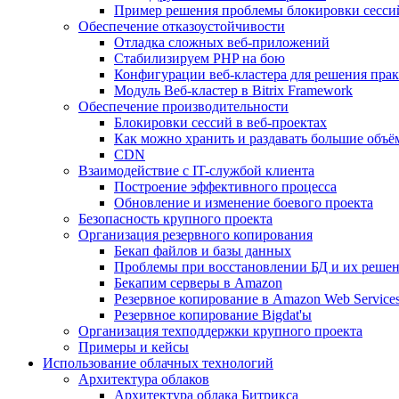
Пример решения проблемы блокировки сесси
Обеспечение отказоустойчивости
Отладка сложных веб-приложений
Стабилизируем PHP на бою
Конфигурации веб-кластера для решения прак
Модуль Веб-кластер в Bitrix Framework
Обеспечение производительности
Блокировки сессий в веб-проектах
Как можно хранить и раздавать большие объё
CDN
Взаимодействие с IT-службой клиента
Построение эффективного процесса
Обновление и изменение боевого проекта
Безопасность крупного проекта
Организация резервного копирования
Бекап файлов и базы данных
Проблемы при восстановлении БД и их реше
Бекапим серверы в Amazon
Резервное копирование в Amazon Web Service
Резервное копирование Bigdat'ы
Организация техподдержки крупного проекта
Примеры и кейсы
Использование облачных технологий
Архитектура облаков
Архитектура облака Битрикса