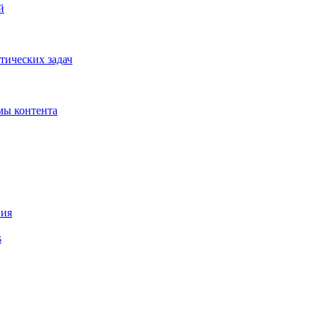
й
тических задач
мы контента
ния
s