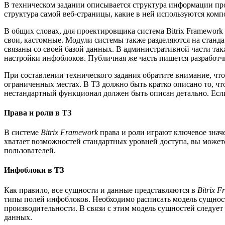
В техническом задании описывается структура информации прое
структура самой веб-страницы, какие в ней используются комп
В общих словах, для проектировщика система Bitrix Framework
свои, кастомные. Модули системы также разделяются на станд
связаны со своей базой данных. В административной части та
настройки инфоблоков. Публичная же часть пишется разработч
При составлении технического задания обратите внимание, что
ограниченных местах. В ТЗ должно быть кратко описано то, ч
нестандартный функционал должен быть описан детально. Если 
Права и роли в ТЗ
В системе
Bitrix Framework
права и роли играют ключевое значе
хватает возможностей стандартных уровней доступа, вы можете
пользователей.
Инфоблоки в ТЗ
Как правило, все сущности и данные представляются в
Bitrix 
типы полей инфоблоков. Необходимо расписать модель сущност
производительности. В связи с этим модель сущностей следует
данных.