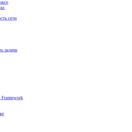
иксе
икс
сть сети
ь задачи
x Framework
ке