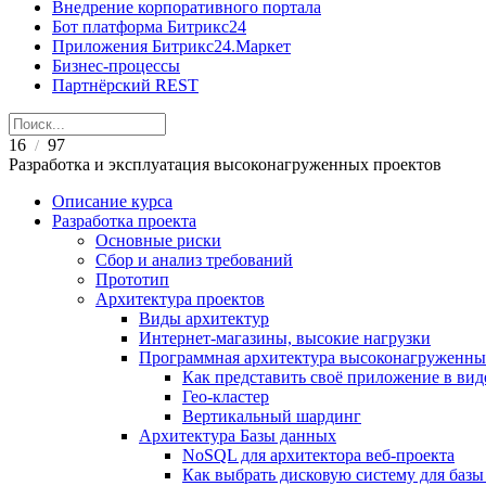
Внедрение корпоративного портала
Бот платформа Битрикс24
Приложения Битрикс24.Маркет
Бизнес-процессы
Партнёрский REST
16
97
/
Разработка и эксплуатация высоконагруженных проектов
Описание курса
Разработка проекта
Основные риски
Сбор и анализ требований
Прототип
Архитектура проектов
Виды архитектур
Интернет-магазины, высокие нагрузки
Программная архитектура высоконагруженны
Как представить своё приложение в вид
Гео-кластер
Вертикальный шардинг
Архитектура Базы данных
NoSQL для архитектора веб-проекта
Как выбрать дисковую систему для ба