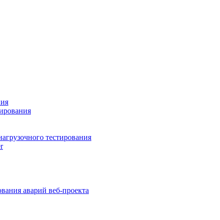
ния
тирования
нагрузочного тестирования
r
вания аварий веб-проекта