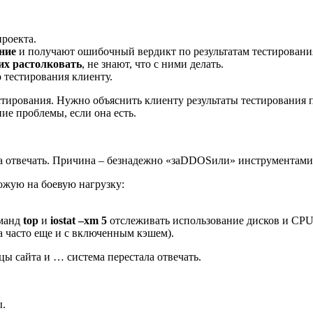
проекта.
ние
и получают ошибочный вердикт по результатам тестировани
 их растолковать
, не знают, что с ними делать.
 тестирования клиенту.
тирования. Нужно объяснить клиенту результаты тестирования п
ие проблемы, если она есть.
ала отвечать. Причина – безнадежно «заDDOSили» инструментами
ожую на боевую нагрузку:
оманд
top
и
iostat –xm 5
отслеживать использование дисков и CPU
а часто еще и с включенным кэшем).
ы сайта и … система перестала отвечать.
ы.