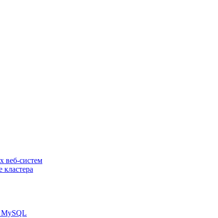
х веб-систем
е кластера
зы MySQL