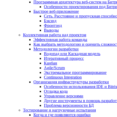
Программная архитектура веб-систем на Битр
Особенности проектирования под Битр
Быстрое веб-приложение
Сеть. Расстояние и пропускная способно
Бэкэнд
Фронтэнд
Выводы
Коллективная работа над проектом
Эффективная работа команды
Как выбрать методологию и оценить сложност
Методологии разработки
Водопад или Каскадная модель
Итеративный процесс
Канбан
Agile/Scrum
Экстремальное программирование
Continuous Integration
Организация инфраструктуры разработки
Особенности использования IDE и Bitri
Отладка кода
Управление версиями
Другие инструменты в помощь разработ
Проблема версионности БД
Тестирование и нагрузочные испытания
Когда и где появляются ошибки