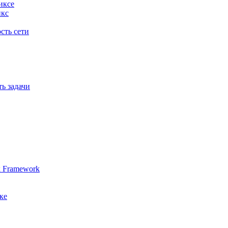
иксе
икс
сть сети
ь задачи
x Framework
ке