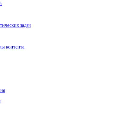
й
тических задач
мы контента
ния
s