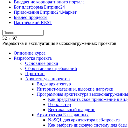
Внедрение корпоративного портала
Бот платформа Битрикс24
Приложения Битрикс24.Маркет
Бизнес-процессы
Партнёрский REST
52
97
/
Разработка и эксплуатация высоконагруженных проектов
Описание курса
Разработка проекта
Основные риски
Сбор и анализ требований
Прототип
Архитектура проектов
Виды архитектур
Интернет-магазины, высокие нагрузки
Программная архитектура высоконагруженны
Как представить своё приложение в вид
Гео-кластер
Вертикальный шардинг
Архитектура Базы данных
NoSQL для архитектора веб-проекта
Как выбрать дисковую систему для ба