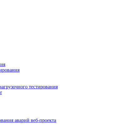
ния
тирования
нагрузочного тестирования
r
вания аварий веб-проекта