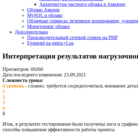
Архитектура частного облака в Амазоне
Облако Амазон
MySQL и облако
Облачные сервисы: резервное копирование, ускорен
Мониторинг облака
Дополнительно
Производительный сетевой сервер на PHP
Frontend на nginx+Lua
Интерпретация результатов нагрузочно
Просмотров: 69260
Дата последнего изменения: 23.09.2021
Сложность урока:
4 уровень
- сложно, требуется сосредоточиться, внимание дет
1
2
3
4
5
Итак, в результате тестирования были получены логи и графики
способы повышения эффективности работы проекта.