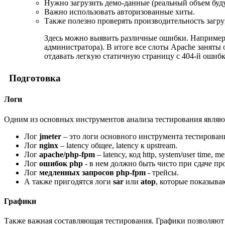
Нужно загрузить демо-данные (реальный объем буду
Важно использовать авторизованные хиты.
Также полезно проверять производительность загруз
Здесь можно выявить различные ошибки. Например,
администратора). В итоге все слоты Apache заняты
отдавать легкую статичную страницу с 404-й ошиб
Подготовка
Логи
Одним из основных инструментов анализа тестирования являю
Лог
jmeter
– это логи основного инструмента тестирования:
Лог
nginx
– latency общее, latency к upstream.
Лог
apache/php-fpm
– latency, код http, system/user time, m
Лог
ошибок php
- в нем должно быть чисто при сдаче пр
Лог
медленных запросов php-fpm
- трейсы.
А также пригодятся логи
sar
или
atop
, которые показываю
Графики
Также важная составляющая тестирования. Графики позволяют н