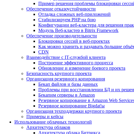
Пример решения проблемы блокировки сесси
Обеспечение отказоустойчивости
Отладка сложных веб-приложений
Стабилизируем PHP на бою
Конфигурации веб-кластера для решения прак
Модуль Веб-кластер в Bitrix Framework
Обеспечение производительности
Блокировки сессий в веб-проектах
Как можно хранить и раздавать большие объё
CDN
Взаимодействие с IT-службой клиента
Построение эффективного процесса
Обновление и изменение боевого проекта
Безопасность крупного проекта
Организация резервного копирования
Бекап файлов и базы данных
Проблемы при восстановлении БД и их реше
Бекапим серверы в Amazon
Резервное копирование в Amazon Web Service
Резервное копирование Bigdat'ы
Организация техподдержки крупного проекта
Примеры и кейсы
Использование облачных технологий
Архитектура облаков
Архитектура облака Битрикса