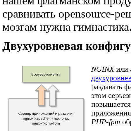
нашем флагманском проду
сравнивать opensource-ре
мозгам нужна гимнастика
Двухуровневая конфигу
NGINX
или 
двухуровне
раздавать 
этом серьез
повышается 
приложени
PHP-fpm
об