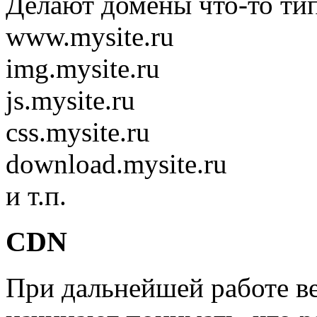
Делают домены что-то тип
www.mysite.ru
img.mysite.ru
js.mysite.ru
css.mysite.ru
download.mysite.ru
и т.п.
CDN
При дальнейшей работе в