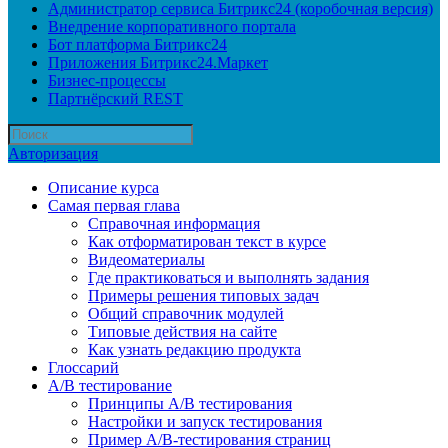
Администратор сервиса Битрикс24 (коробочная версия)
Внедрение корпоративного портала
Бот платформа Битрикс24
Приложения Битрикс24.Маркет
Бизнес-процессы
Партнёрский REST
Авторизация
Описание курса
Самая первая глава
Справочная информация
Как отформатирован текст в курсе
Видеоматериалы
Где практиковаться и выполнять задания
Примеры решения типовых задач
Общий справочник модулей
Типовые действия на сайте
Как узнать редакцию продукта
Глоссарий
A/B тестирование
Принципы A/B тестирования
Настройки и запуск тестирования
Пример A/B-тестирования страниц