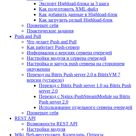
Экспорт Highload-блока за 3 шага
Как подготовить XML-файл
Как добавить данные в Highload-блок
Как загрузить целый Highload-блок
Проверьте себя
Практические задания
Push and Pull
Что делает Push and Pull
Как работает Push-сервер
Информация о версиях сервера очередей
Настройки модуля и сервера очередей
Настройка и запуск push сервера на стороннем
окружении
Переход на Bitrix Push server 2.0 в BitrixVM 7
версии (устарело)
Переход с Bitrix Push server 1.0 на Bitrix Push
server 2.0
Переход с Nginx-PushStreamModule на Bitrix
Push server 2.0
Использование отдельного сервера очередей
Проверьте себя
REST API
Возможности REST API
Настройки модуля
Wiki, Веб-мессенджер, Календарь, Опросы