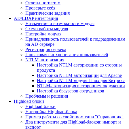
Отчеты по тестам
Проверьте себя
Практические задания
AD/LDAP интеграция
Назначение и возможности модуля
Схема работы модуля
Настройка модуля
Принадлежность пользователей к подразделениям
на AD-сервере
Регистрация сервера
Пошаговая синхронизация пользователей
NTLM авторизация
Настройка NTLM авторизации со стороны
продукта
Настройка NTLM-авторизации для Apache
Настройка NTLM модуля Linux для Битрикс
NTLM-авторизация в стороннем окружении
Настройка браузеров сотрудников
Проблемы и решения
Highload-блоки
Highload-блоки
Настройка Highload-блока
Пример работы со свойством типа "Справочник"
Два инструмента для Highload-блоков: импорт и
экспорт