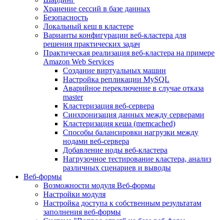
Хранение сессий в базе данных
Безопасность
Локальный кеш в кластере
Варианты конфигурации веб-кластера для
решения практических задач
Практическая реализация веб-кластера на примере
Amazon Web Services
Создание виртуальных машин
Настройка репликации MySQL
Аварийное переключение в случае отказа
master
Кластеризация веб-сервера
Синхронизация данных между серверами
Кластеризация кеша (memcached)
Способы балансировки нагрузки между
нодами веб-сервера
Добавление ноды веб-кластера
Нагрузочное тестирование кластера, анализ
различных сценариев и выводы
Веб-формы
Возможности модуля Веб-формы
Настройки модуля
Настройка доступа к собственным результатам
заполнения веб-формы