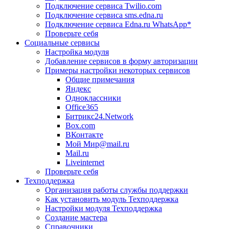
Подключение сервиса Twilio.com
Подключение сервиса sms.edna.ru
Подключение сервиса Edna.ru WhatsApp*
Проверьте себя
Социальные сервисы
Настройка модуля
Добавление сервисов в форму авторизации
Примеры настройки некоторых сервисов
Общие примечания
Яндекс
Одноклассники
Office365
Битрикс24.Network
Box.com
ВКонтакте
Мой Мир@mail.ru
Mail.ru
Liveinternet
Проверьте себя
Техподдержка
Организация работы службы поддержки
Как установить модуль Техподдержка
Настройки модуля Техподдержка
Создание мастера
Справочники