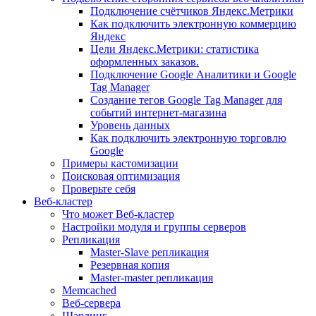
Подключение счётчиков Яндекс.Метрики
Как подключить электронную коммерцию
Яндекс
Цели Яндекс.Метрики: статистика
оформленных заказов.
Подключение Google Аналитики и Google
Tag Manager
Создание тегов Google Tag Manager для
событий интернет-магазина
Уровень данных
Как подключить электронную торговлю
Google
Примеры кастомизации
Поисковая оптимизация
Проверьте себя
Веб-кластер
Что может Веб-кластер
Настройки модуля и группы серверов
Репликация
Master-Slave репликация
Резервная копия
Master-master репликация
Memcached
Веб-сервера
Шардинг