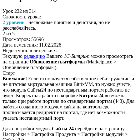
Урок
232
из
314
Сложность урока:
2 уровень
- несложные понятия и действия, но не
расслабляйтесь.
2
из 5
Просмотров:
55696
Дата изменения:
11.02.2026
Недоступно в лицензиях:
Текущую
редакцию
Вашего
1С-Битрикс
можно просмотреть
на странице
Обновление платформы
(
Marketplace >
Обновление платформы
).
Старт
Внимание!
Если используется собственное веб-окружение, а
не штатная виртуальная машина BitrixVM, то нужно учесть,
что модуль Сайты24 по нестандартным портам работать не
будет. Корректная работа в коробке
Битрикс24
возможна
только при работе портала по стандартным портам (443). Для
работы созданного модулем сайта на контроллере
прописывается редирект на портал, где нет возможности
указать нестандартный порт.
Для настройки модуля
Сайты 24
перейдите на страницу
Настройки > Настройка Продукта > Настройки модулей >
Сайты 24
: