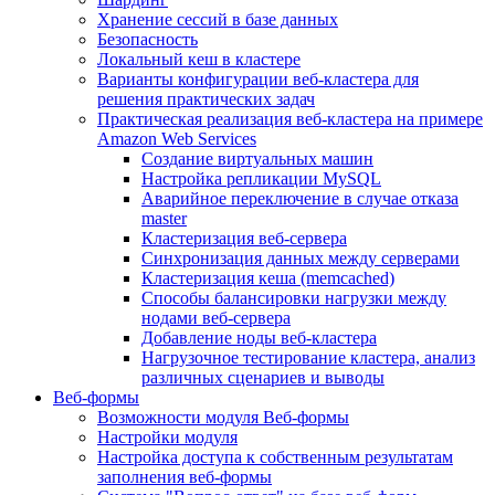
Хранение сессий в базе данных
Безопасность
Локальный кеш в кластере
Варианты конфигурации веб-кластера для
решения практических задач
Практическая реализация веб-кластера на примере
Amazon Web Services
Создание виртуальных машин
Настройка репликации MySQL
Аварийное переключение в случае отказа
master
Кластеризация веб-сервера
Синхронизация данных между серверами
Кластеризация кеша (memcached)
Способы балансировки нагрузки между
нодами веб-сервера
Добавление ноды веб-кластера
Нагрузочное тестирование кластера, анализ
различных сценариев и выводы
Веб-формы
Возможности модуля Веб-формы
Настройки модуля
Настройка доступа к собственным результатам
заполнения веб-формы