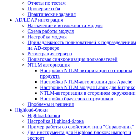
Отчеты по тестам
Проверьте себя
Практические задания
AD/LDAP интеграция
Назначение и возможности модуля
Схема работы модуля
Настройка модуля
Принадлежность пользователей к подразделениям
на AD-сервере
Регистрация сервера
Пошаговая синхронизация пользователей
NTLM авторизация
Настройка NTLM авторизации со стороны
продукта
Настройка NTLM-авторизации для Apache
Настройка NTLM модуля Linux для Битрикс
NTLM-авторизация в стороннем окружении
Настройка браузеров сотрудников
Проблемы и решения
Highload-блоки
Highload-блоки
Настройка Highload-блока
Пример работы со свойством типа "Справочник"
Два инструмента для Highload-блоков: импорт и
экспорт