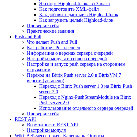
Экспорт Highload-блока за 3 шага
Как подготовить XML-файл
Как добавить данные в Highload-блок
Как загрузить целый Highload-блок
Проверьте себя
Практические задания
Push and Pull
Что делает Push and Pull
Как работает Push-сервер
Информация о версиях сервера очередей
Настройки модуля и сервера очередей
Настройка и запуск push сервера на стороннем
окружении
Переход на Bitrix Push server 2.0 в BitrixVM 7
версии (устарело)
Переход с Bitrix Push server 1.0 на Bitrix Push
server 2.0
Переход с Nginx-PushStreamModule на Bitrix
Push server 2.0
Использование отдельного сервера очередей
Проверьте себя
REST API
Возможности REST API
Настройки модуля
Wiki, Веб-мессенджер, Календарь, Опросы