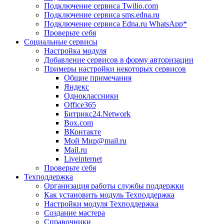
Подключение сервиса Twilio.com
Подключение сервиса sms.edna.ru
Подключение сервиса Edna.ru WhatsApp*
Проверьте себя
Социальные сервисы
Настройка модуля
Добавление сервисов в форму авторизации
Примеры настройки некоторых сервисов
Общие примечания
Яндекс
Одноклассники
Office365
Битрикс24.Network
Box.com
ВКонтакте
Мой Мир@mail.ru
Mail.ru
Liveinternet
Проверьте себя
Техподдержка
Организация работы службы поддержки
Как установить модуль Техподдержка
Настройки модуля Техподдержка
Создание мастера
Справочники