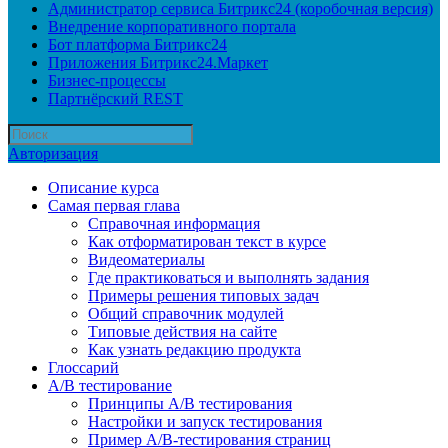
Администратор сервиса Битрикс24 (коробочная версия)
Внедрение корпоративного портала
Бот платформа Битрикс24
Приложения Битрикс24.Маркет
Бизнес-процессы
Партнёрский REST
Авторизация
Описание курса
Самая первая глава
Справочная информация
Как отформатирован текст в курсе
Видеоматериалы
Где практиковаться и выполнять задания
Примеры решения типовых задач
Общий справочник модулей
Типовые действия на сайте
Как узнать редакцию продукта
Глоссарий
A/B тестирование
Принципы A/B тестирования
Настройки и запуск тестирования
Пример A/B-тестирования страниц