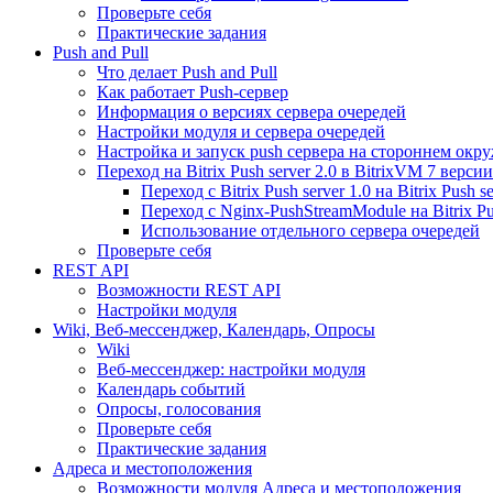
Проверьте себя
Практические задания
Push and Pull
Что делает Push and Pull
Как работает Push-сервер
Информация о версиях сервера очередей
Настройки модуля и сервера очередей
Настройка и запуск push сервера на стороннем окр
Переход на Bitrix Push server 2.0 в BitrixVM 7 версии
Переход с Bitrix Push server 1.0 на Bitrix Push se
Переход с Nginx-PushStreamModule на Bitrix Pus
Использование отдельного сервера очередей
Проверьте себя
REST API
Возможности REST API
Настройки модуля
Wiki, Веб-мессенджер, Календарь, Опросы
Wiki
Веб-мессенджер: настройки модуля
Календарь событий
Опросы, голосования
Проверьте себя
Практические задания
Адреса и местоположения
Возможности модуля Адреса и местоположения