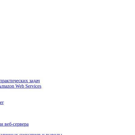
практических задач
Amazon Web Services
er
и веб-сервера
различных сценариев и выводы