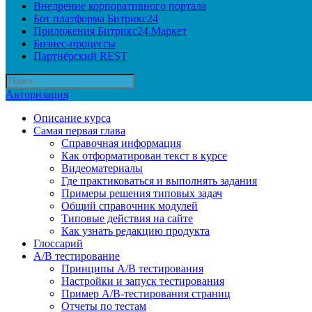
Внедрение корпоративного портала
Бот платформа Битрикс24
Приложения Битрикс24.Маркет
Бизнес-процессы
Партнёрский REST
Авторизация
Описание курса
Самая первая глава
Справочная информация
Как отформатирован текст в курсе
Видеоматериалы
Где практиковаться и выполнять задания
Примеры решения типовых задач
Общий справочник модулей
Типовые действия на сайте
Как узнать редакцию продукта
Глоссарий
A/B тестирование
Принципы A/B тестирования
Настройки и запуск тестирования
Пример A/B-тестирования страниц
Отчеты по тестам