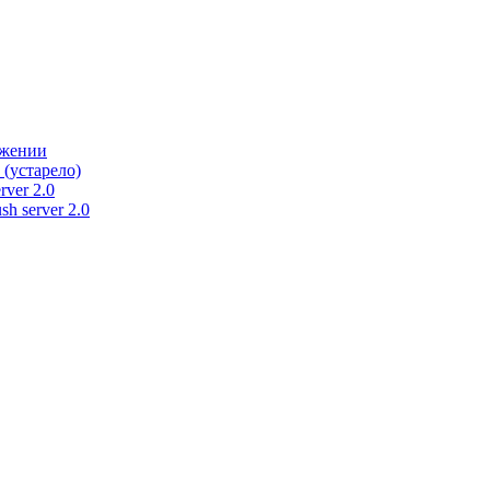
ужении
 (устарело)
rver 2.0
h server 2.0