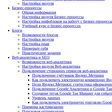
Настройки модуля
Бизнес-процессы
Общая информация
Настройка модуля Бизнес-процессы
Настройка инфоблоков на работу с бизнес-процесс
Учебный курс о бизнес-процессах
Блоги
Возможности блогов
Настройки модуля
Настройка прав
Проверьте себя
Практические задания
Веб-аналитика и SEO
Возможности веб-аналитики
Настройки модуля Веб-аналитика
Подключение сторонних сервисов веб-аналитики
Подключение счётчиков Яндекс.Метрики
Как подключить электронную коммерцию Ян
Цели Яндекс.Метрики: статистика оформленн
Подключение Google Аналитики и Google Tag
Создание тегов Google Tag Manager для собы
Уровень данных
Как подключить электронную торговлю Goog
Примеры кастомизации
Поисковая оптимизация