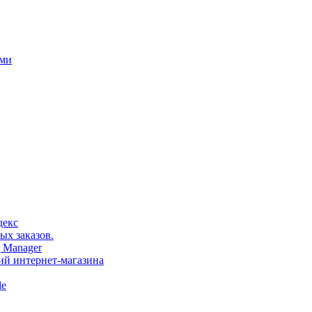
ами
декс
ых заказов.
 Manager
тий интернет-магазина
le