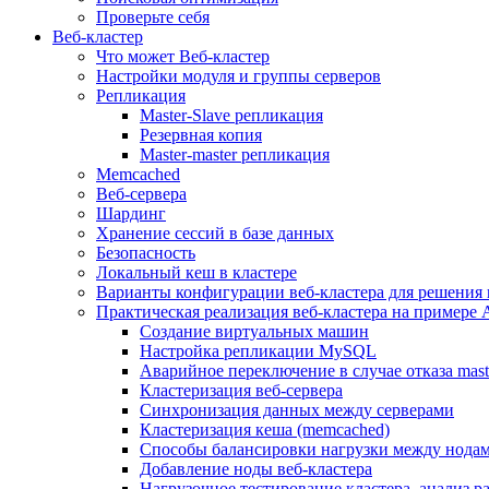
Проверьте себя
Веб-кластер
Что может Веб-кластер
Настройки модуля и группы серверов
Репликация
Master-Slave репликация
Резервная копия
Master-master репликация
Memcached
Веб-сервера
Шардинг
Хранение сессий в базе данных
Безопасность
Локальный кеш в кластере
Варианты конфигурации веб-кластера для решения 
Практическая реализация веб-кластера на примере 
Создание виртуальных машин
Настройка репликации MySQL
Аварийное переключение в случае отказа mast
Кластеризация веб-сервера
Синхронизация данных между серверами
Кластеризация кеша (memcached)
Способы балансировки нагрузки между нодам
Добавление ноды веб-кластера
Нагрузочное тестирование кластера, анализ 