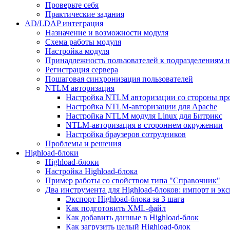
Проверьте себя
Практические задания
AD/LDAP интеграция
Назначение и возможности модуля
Схема работы модуля
Настройка модуля
Принадлежность пользователей к подразделениям 
Регистрация сервера
Пошаговая синхронизация пользователей
NTLM авторизация
Настройка NTLM авторизации со стороны пр
Настройка NTLM-авторизации для Apache
Настройка NTLM модуля Linux для Битрикс
NTLM-авторизация в стороннем окружении
Настройка браузеров сотрудников
Проблемы и решения
Highload-блоки
Highload-блоки
Настройка Highload-блока
Пример работы со свойством типа "Справочник"
Два инструмента для Highload-блоков: импорт и эк
Экспорт Highload-блока за 3 шага
Как подготовить XML-файл
Как добавить данные в Highload-блок
Как загрузить целый Highload-блок