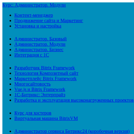
Курс: Администратор. Модули
Контент-менеджер
Продвижение сайта и Маркетинг
Установка и настройка
Администратор. Базовый
Администратор. Модули
Администратор. Бизнес
Интеграция с 1С
Разработчик Bitrix Framework
Технология Композитный сайт
Маркетплейс Bitrix Framework
Многосайтовость
Vue.js и Bitrix Framework
1С-Битрикс: Энтерпрайз
Разработка и эксплуатация высоконагруженных проектов
Курс для хостеров
Виртуальная машина BitrixVM
Администратор сервиса Битрикс24 (коробочная версия)