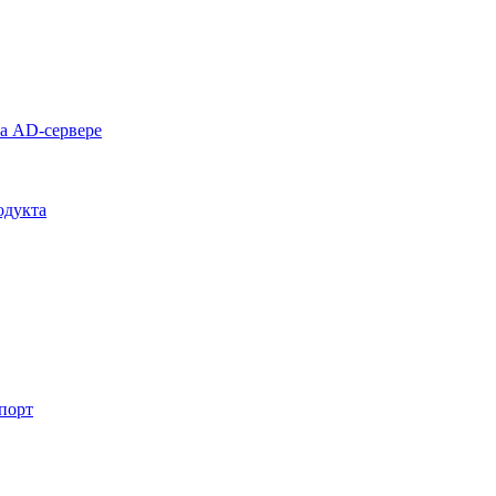
на AD-сервере
одукта
спорт