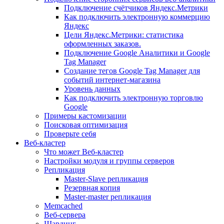
Подключение счётчиков Яндекс.Метрики
Как подключить электронную коммерцию
Яндекс
Цели Яндекс.Метрики: статистика
оформленных заказов.
Подключение Google Аналитики и Google
Tag Manager
Создание тегов Google Tag Manager для
событий интернет-магазина
Уровень данных
Как подключить электронную торговлю
Google
Примеры кастомизации
Поисковая оптимизация
Проверьте себя
Веб-кластер
Что может Веб-кластер
Настройки модуля и группы серверов
Репликация
Master-Slave репликация
Резервная копия
Master-master репликация
Memcached
Веб-сервера
Шардинг