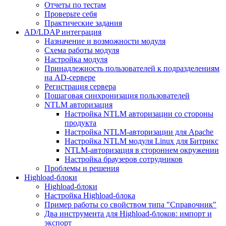
Отчеты по тестам
Проверьте себя
Практические задания
AD/LDAP интеграция
Назначение и возможности модуля
Схема работы модуля
Настройка модуля
Принадлежность пользователей к подразделениям
на AD-сервере
Регистрация сервера
Пошаговая синхронизация пользователей
NTLM авторизация
Настройка NTLM авторизации со стороны
продукта
Настройка NTLM-авторизации для Apache
Настройка NTLM модуля Linux для Битрикс
NTLM-авторизация в стороннем окружении
Настройка браузеров сотрудников
Проблемы и решения
Highload-блоки
Highload-блоки
Настройка Highload-блока
Пример работы со свойством типа "Справочник"
Два инструмента для Highload-блоков: импорт и
экспорт