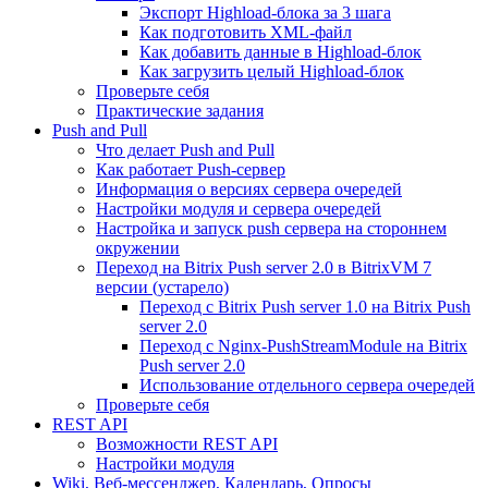
Экспорт Highload-блока за 3 шага
Как подготовить XML-файл
Как добавить данные в Highload-блок
Как загрузить целый Highload-блок
Проверьте себя
Практические задания
Push and Pull
Что делает Push and Pull
Как работает Push-сервер
Информация о версиях сервера очередей
Настройки модуля и сервера очередей
Настройка и запуск push сервера на стороннем
окружении
Переход на Bitrix Push server 2.0 в BitrixVM 7
версии (устарело)
Переход с Bitrix Push server 1.0 на Bitrix Push
server 2.0
Переход с Nginx-PushStreamModule на Bitrix
Push server 2.0
Использование отдельного сервера очередей
Проверьте себя
REST API
Возможности REST API
Настройки модуля
Wiki, Веб-мессенджер, Календарь, Опросы