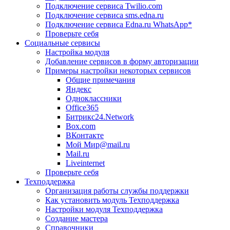
Подключение сервиса Twilio.com
Подключение сервиса sms.edna.ru
Подключение сервиса Edna.ru WhatsApp*
Проверьте себя
Социальные сервисы
Настройка модуля
Добавление сервисов в форму авторизации
Примеры настройки некоторых сервисов
Общие примечания
Яндекс
Одноклассники
Office365
Битрикс24.Network
Box.com
ВКонтакте
Мой Мир@mail.ru
Mail.ru
Liveinternet
Проверьте себя
Техподдержка
Организация работы службы поддержки
Как установить модуль Техподдержка
Настройки модуля Техподдержка
Создание мастера
Справочники