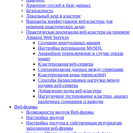
Хранение сессий в базе данных
Безопасность
Локальный кеш в кластере
Варианты конфигурации веб-кластера для
решения практических задач
Практическая реализация веб-кластера на примере
Amazon Web Services
Создание виртуальных машин
Настройка репликации MySQL
Аварийное переключение в случае отказа
master
Кластеризация веб-сервера
Синхронизация данных между серверами
Кластеризация кеша (memcached)
Способы балансировки нагрузки между
нодами веб-сервера
Добавление ноды веб-кластера
Нагрузочное тестирование кластера, анализ
различных сценариев и выводы
Веб-формы
Возможности модуля Веб-формы
Настройки модуля
Настройка доступа к собственным результатам
заполнения веб-формы