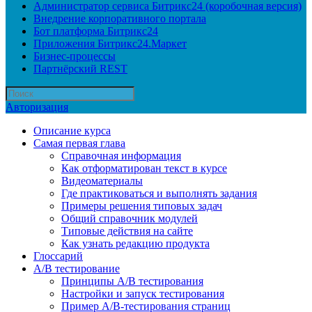
Администратор сервиса Битрикс24 (коробочная версия)
Внедрение корпоративного портала
Бот платформа Битрикс24
Приложения Битрикс24.Маркет
Бизнес-процессы
Партнёрский REST
Авторизация
Описание курса
Самая первая глава
Справочная информация
Как отформатирован текст в курсе
Видеоматериалы
Где практиковаться и выполнять задания
Примеры решения типовых задач
Общий справочник модулей
Типовые действия на сайте
Как узнать редакцию продукта
Глоссарий
A/B тестирование
Принципы A/B тестирования
Настройки и запуск тестирования
Пример A/B-тестирования страниц