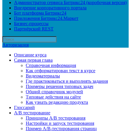
Администратор сервиса Битрикс24 (коробочная версия)
Внедрение корпоративного портала
Бот платформа Битрикс24
Приложения Битрикс24.Маркет
Бизнес-процессы
Партнёрский REST
Авторизация
Описание курса
Самая первая глава
Справочная информация
Как отформатирован текст в курсе
Видеоматериалы
Где практиковаться и выполнять задания
Примеры решения типовых задач
Общий справочник модулей
Типовые действия на сайте
Как узнать редакцию продукта
Глоссарий
A/B тестирование
Принципы A/B тестирования
Настройки и запуск тестирования
Пример A/B-тестирования страниц