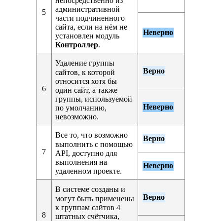
непосредственно из
административной
5
части подчиненного
сайта, если на нём не
Неверно
установлен модуль
Контроллер
.
Удаление группы
Верно
сайтов, к которой
относится хотя бы
6
один сайт, а также
группы, используемой
Неверно
по умолчанию,
невозможно.
Все то, что возможно
Верно
выполнить с помощью
7
API, доступно для
выполнения на
Неверно
удаленном проекте.
В системе созданы и
Верно
могут быть применены
к группам сайтов 4
8
штатных счётчика,