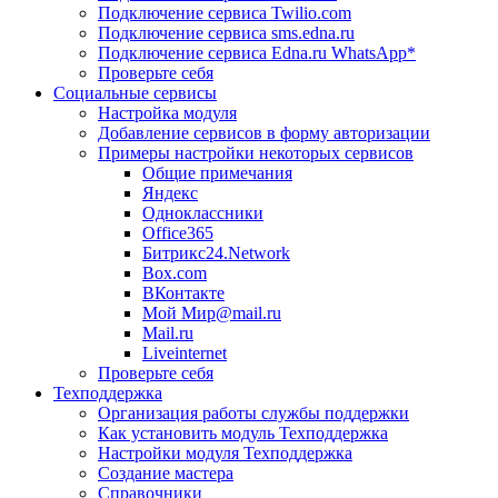
Подключение сервиса Twilio.com
Подключение сервиса sms.edna.ru
Подключение сервиса Edna.ru WhatsApp*
Проверьте себя
Социальные сервисы
Настройка модуля
Добавление сервисов в форму авторизации
Примеры настройки некоторых сервисов
Общие примечания
Яндекс
Одноклассники
Office365
Битрикс24.Network
Box.com
ВКонтакте
Мой Мир@mail.ru
Mail.ru
Liveinternet
Проверьте себя
Техподдержка
Организация работы службы поддержки
Как установить модуль Техподдержка
Настройки модуля Техподдержка
Создание мастера
Справочники