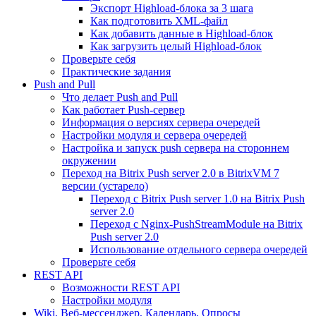
Экспорт Highload-блока за 3 шага
Как подготовить XML-файл
Как добавить данные в Highload-блок
Как загрузить целый Highload-блок
Проверьте себя
Практические задания
Push and Pull
Что делает Push and Pull
Как работает Push-сервер
Информация о версиях сервера очередей
Настройки модуля и сервера очередей
Настройка и запуск push сервера на стороннем
окружении
Переход на Bitrix Push server 2.0 в BitrixVM 7
версии (устарело)
Переход с Bitrix Push server 1.0 на Bitrix Push
server 2.0
Переход с Nginx-PushStreamModule на Bitrix
Push server 2.0
Использование отдельного сервера очередей
Проверьте себя
REST API
Возможности REST API
Настройки модуля
Wiki, Веб-мессенджер, Календарь, Опросы