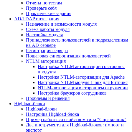
Отчеты по тестам
Проверьте себя
Практические задания
AD/LDAP интеграция
Назначение и возможности модуля
Схема работы модуля
Настройка модуля
Принадлежность пользователей к подразделениям
на AD-сервере
Регистрация сервера
Пошаговая синхронизация пользователей
NTLM авторизация
Настройка NTLM авторизации со стороны
продукта
Настройка NTLM-авторизации для Apache
Настройка NTLM модуля Linux для Битрикс
NTLM-авторизация в стороннем окружении
Настройка браузеров сотрудников
Проблемы и решения
Highload-блоки
Highload-блоки
Настройка Highload-блока
Пример работы со свойством типа "Справочник"
Два инструмента для Highload-блоков: импорт и
экспорт