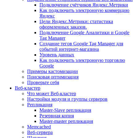
Подключение счётчиков Яндекс.Метрики
Как подключить электронную коммерцию
Яндекс
Цели Яндекс.Метрики: статистика
оформленных заказов.
Подключение Google Аналитики и Google
Tag Manager
Создание тегов Google Tag Manager для
событий интернет-магазина
Уровень данных
Как подключить электронную торговлю
Google
Примеры кастомизации
Поисковая оптимизация
Проверьте себя
Веб-кластер
Что может Веб-кластер
Настройки модуля и группы серверов
Репликация
Master-Slave репликация
Резервная копия
Master-master репликация
Memcached
Веб-сервера
Шардинг