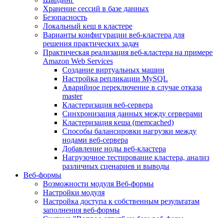
Хранение сессий в базе данных
Безопасность
Локальный кеш в кластере
Варианты конфигурации веб-кластера для
решения практических задач
Практическая реализация веб-кластера на примере
Amazon Web Services
Создание виртуальных машин
Настройка репликации MySQL
Аварийное переключение в случае отказа
master
Кластеризация веб-сервера
Синхронизация данных между серверами
Кластеризация кеша (memcached)
Способы балансировки нагрузки между
нодами веб-сервера
Добавление ноды веб-кластера
Нагрузочное тестирование кластера, анализ
различных сценариев и выводы
Веб-формы
Возможности модуля Веб-формы
Настройки модуля
Настройка доступа к собственным результатам
заполнения веб-формы