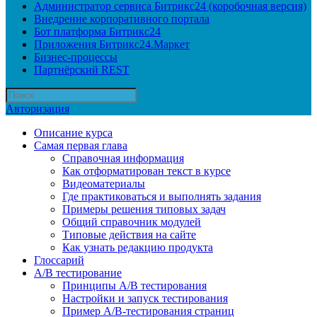
Администратор сервиса Битрикс24 (коробочная версия)
Внедрение корпоративного портала
Бот платформа Битрикс24
Приложения Битрикс24.Маркет
Бизнес-процессы
Партнёрский REST
Авторизация
Описание курса
Самая первая глава
Справочная информация
Как отформатирован текст в курсе
Видеоматериалы
Где практиковаться и выполнять задания
Примеры решения типовых задач
Общий справочник модулей
Типовые действия на сайте
Как узнать редакцию продукта
Глоссарий
A/B тестирование
Принципы A/B тестирования
Настройки и запуск тестирования
Пример A/B-тестирования страниц