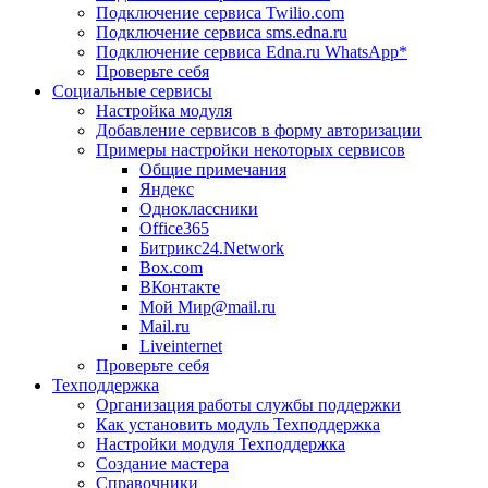
Подключение сервиса Twilio.com
Подключение сервиса sms.edna.ru
Подключение сервиса Edna.ru WhatsApp*
Проверьте себя
Социальные сервисы
Настройка модуля
Добавление сервисов в форму авторизации
Примеры настройки некоторых сервисов
Общие примечания
Яндекс
Одноклассники
Office365
Битрикс24.Network
Box.com
ВКонтакте
Мой Мир@mail.ru
Mail.ru
Liveinternet
Проверьте себя
Техподдержка
Организация работы службы поддержки
Как установить модуль Техподдержка
Настройки модуля Техподдержка
Создание мастера
Справочники