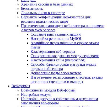
Хранение сессий в базе данных
Безопасность
Локальный кеш в кластере
Варианты конфигурации веб-кластера для
решения практических задач
Практическая реализация веб-кластера на примере
Amazon Web Services
Создание виртуальных машин
Настройка репликации MySQL
Аварийное переключение в случае отказа
master
Кластеризация веб-сервера
Синхронизация данных между серверами
Кластеризация кеша (memcached)
Способы балансировки нагрузки между
нодами веб-сервера
Добавление ноды веб-кластера
Нагрузочное тестирование кластера, анализ
различных сценариев и выводы
Веб-формы
Возможности модуля Веб-формы
Настройки модуля
Настройка доступа к собственным результатам
заполнения веб-формы