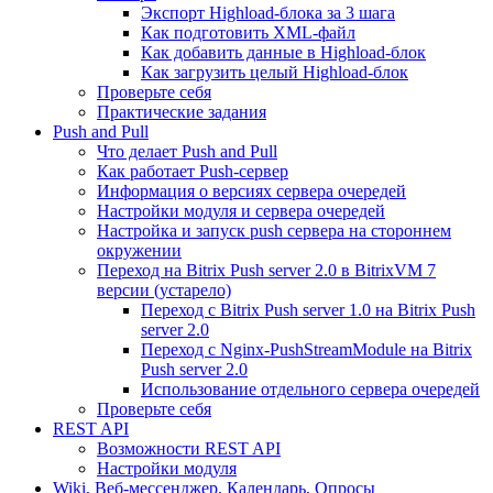
Экспорт Highload-блока за 3 шага
Как подготовить XML-файл
Как добавить данные в Highload-блок
Как загрузить целый Highload-блок
Проверьте себя
Практические задания
Push and Pull
Что делает Push and Pull
Как работает Push-сервер
Информация о версиях сервера очередей
Настройки модуля и сервера очередей
Настройка и запуск push сервера на стороннем
окружении
Переход на Bitrix Push server 2.0 в BitrixVM 7
версии (устарело)
Переход с Bitrix Push server 1.0 на Bitrix Push
server 2.0
Переход с Nginx-PushStreamModule на Bitrix
Push server 2.0
Использование отдельного сервера очередей
Проверьте себя
REST API
Возможности REST API
Настройки модуля
Wiki, Веб-мессенджер, Календарь, Опросы