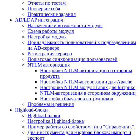
Отчеты по тестам
Проверьте себя
Практические задания
AD/LDAP интеграция
Назначение и возможности модуля
Схема работы модуля
Настройка модуля
Принадлежность пользователей к подразделениям
на AD-сервере
Регистрация сервера
Пошаговая синхронизация пользователей
NTLM авторизация
Настройка NTLM авторизации со стороны
продукта
Настройка NTLM-авторизации для Apache
Настройка NTLM модуля Linux для Битрикс
NTLM-авторизация в стороннем окружении
Настройка браузеров сотрудников
Проблемы и решения
Highload-блоки
Highload-блоки
Настройка Highload-блока
Пример работы со свойством типа "Справочник"
Два инструмента для Highload-блоков: импорт и
экспорт