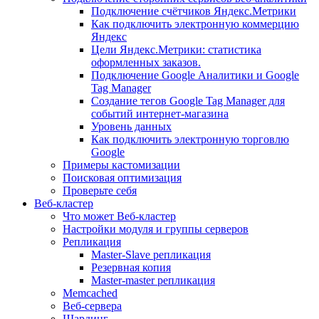
Подключение счётчиков Яндекс.Метрики
Как подключить электронную коммерцию
Яндекс
Цели Яндекс.Метрики: статистика
оформленных заказов.
Подключение Google Аналитики и Google
Tag Manager
Создание тегов Google Tag Manager для
событий интернет-магазина
Уровень данных
Как подключить электронную торговлю
Google
Примеры кастомизации
Поисковая оптимизация
Проверьте себя
Веб-кластер
Что может Веб-кластер
Настройки модуля и группы серверов
Репликация
Master-Slave репликация
Резервная копия
Master-master репликация
Memcached
Веб-сервера
Шардинг