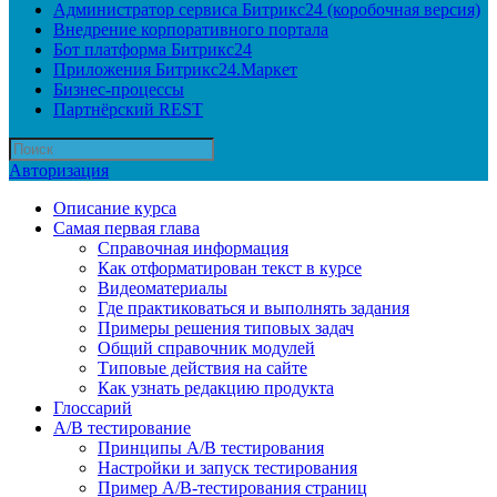
Администратор сервиса Битрикс24 (коробочная версия)
Внедрение корпоративного портала
Бот платформа Битрикс24
Приложения Битрикс24.Маркет
Бизнес-процессы
Партнёрский REST
Авторизация
Описание курса
Самая первая глава
Справочная информация
Как отформатирован текст в курсе
Видеоматериалы
Где практиковаться и выполнять задания
Примеры решения типовых задач
Общий справочник модулей
Типовые действия на сайте
Как узнать редакцию продукта
Глоссарий
A/B тестирование
Принципы A/B тестирования
Настройки и запуск тестирования
Пример A/B-тестирования страниц