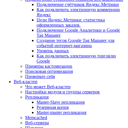
Подключение счётчиков Яндекс.Метрики
Как подключить электронную коммерцию
Яндекс
Цели Яндекс.Метрики: статистика
оформленных заказов.
Подключение Google Аналитики и Google
Tag Manager
Создание тегов Google Tag Manager для
событий интернет-магазина
Уровень данных
Как подключить электронную торговлю
Google
Примеры кастомизации
Поисковая оптимизация
Проверьте себя
Веб-кластер
Что может Веб-кластер
Настройки модуля и группы серверов
Репликация
Master-Slave репликация
Резервная копия
Master-master репликация
Memcached
Веб-сервера
Шардинг