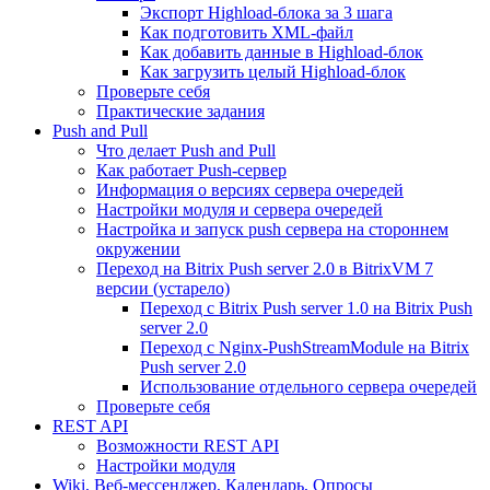
Экспорт Highload-блока за 3 шага
Как подготовить XML-файл
Как добавить данные в Highload-блок
Как загрузить целый Highload-блок
Проверьте себя
Практические задания
Push and Pull
Что делает Push and Pull
Как работает Push-сервер
Информация о версиях сервера очередей
Настройки модуля и сервера очередей
Настройка и запуск push сервера на стороннем
окружении
Переход на Bitrix Push server 2.0 в BitrixVM 7
версии (устарело)
Переход с Bitrix Push server 1.0 на Bitrix Push
server 2.0
Переход с Nginx-PushStreamModule на Bitrix
Push server 2.0
Использование отдельного сервера очередей
Проверьте себя
REST API
Возможности REST API
Настройки модуля
Wiki, Веб-мессенджер, Календарь, Опросы