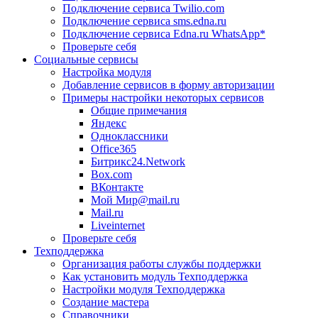
Подключение сервиса Twilio.com
Подключение сервиса sms.edna.ru
Подключение сервиса Edna.ru WhatsApp*
Проверьте себя
Социальные сервисы
Настройка модуля
Добавление сервисов в форму авторизации
Примеры настройки некоторых сервисов
Общие примечания
Яндекс
Одноклассники
Office365
Битрикс24.Network
Box.com
ВКонтакте
Мой Мир@mail.ru
Mail.ru
Liveinternet
Проверьте себя
Техподдержка
Организация работы службы поддержки
Как установить модуль Техподдержка
Настройки модуля Техподдержка
Создание мастера
Справочники