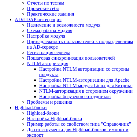
Отчеты по тестам
Проверьте себя
Практические задания
AD/LDAP интеграция
Назначение и возможности модуля
Схема работы модуля
Настройка модуля
Принадлежность пользователей к подразделениям
на AD-сервере
Регистрация сервера
Пошаговая синхронизация пользователей
NTLM авторизация
Настройка NTLM авторизации со стороны
продукта
Настройка NTLM-авторизации для Apache
Настройка NTLM модуля Linux для Битрикс
NTLM-авторизация в стороннем окружении
Настройка браузеров сотрудников
Проблемы и решения
Highload-блоки
Highload-блоки
Настройка Highload-блока
Пример работы со свойством типа "Справочник"
Два инструмента для Highload-блоков: импорт и
экспорт