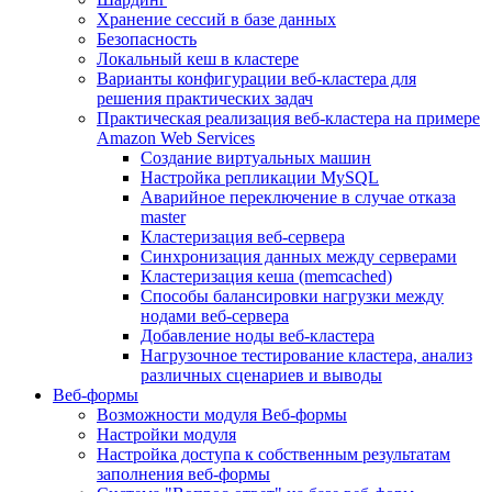
Хранение сессий в базе данных
Безопасность
Локальный кеш в кластере
Варианты конфигурации веб-кластера для
решения практических задач
Практическая реализация веб-кластера на примере
Amazon Web Services
Создание виртуальных машин
Настройка репликации MySQL
Аварийное переключение в случае отказа
master
Кластеризация веб-сервера
Синхронизация данных между серверами
Кластеризация кеша (memcached)
Способы балансировки нагрузки между
нодами веб-сервера
Добавление ноды веб-кластера
Нагрузочное тестирование кластера, анализ
различных сценариев и выводы
Веб-формы
Возможности модуля Веб-формы
Настройки модуля
Настройка доступа к собственным результатам
заполнения веб-формы