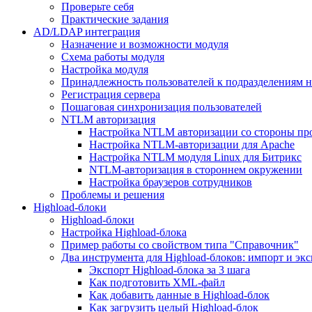
Проверьте себя
Практические задания
AD/LDAP интеграция
Назначение и возможности модуля
Схема работы модуля
Настройка модуля
Принадлежность пользователей к подразделениям 
Регистрация сервера
Пошаговая синхронизация пользователей
NTLM авторизация
Настройка NTLM авторизации со стороны пр
Настройка NTLM-авторизации для Apache
Настройка NTLM модуля Linux для Битрикс
NTLM-авторизация в стороннем окружении
Настройка браузеров сотрудников
Проблемы и решения
Highload-блоки
Highload-блоки
Настройка Highload-блока
Пример работы со свойством типа "Справочник"
Два инструмента для Highload-блоков: импорт и эк
Экспорт Highload-блока за 3 шага
Как подготовить XML-файл
Как добавить данные в Highload-блок
Как загрузить целый Highload-блок