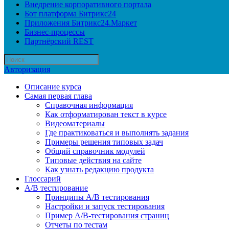
Внедрение корпоративного портала
Бот платформа Битрикс24
Приложения Битрикс24.Маркет
Бизнес-процессы
Партнёрский REST
Авторизация
Описание курса
Самая первая глава
Справочная информация
Как отформатирован текст в курсе
Видеоматериалы
Где практиковаться и выполнять задания
Примеры решения типовых задач
Общий справочник модулей
Типовые действия на сайте
Как узнать редакцию продукта
Глоссарий
A/B тестирование
Принципы A/B тестирования
Настройки и запуск тестирования
Пример A/B-тестирования страниц
Отчеты по тестам