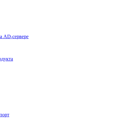
на AD-сервере
одукта
спорт