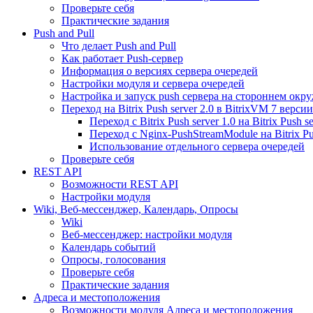
Проверьте себя
Практические задания
Push and Pull
Что делает Push and Pull
Как работает Push-сервер
Информация о версиях сервера очередей
Настройки модуля и сервера очередей
Настройка и запуск push сервера на стороннем окр
Переход на Bitrix Push server 2.0 в BitrixVM 7 версии
Переход с Bitrix Push server 1.0 на Bitrix Push se
Переход с Nginx-PushStreamModule на Bitrix Pus
Использование отдельного сервера очередей
Проверьте себя
REST API
Возможности REST API
Настройки модуля
Wiki, Веб-мессенджер, Календарь, Опросы
Wiki
Веб-мессенджер: настройки модуля
Календарь событий
Опросы, голосования
Проверьте себя
Практические задания
Адреса и местоположения
Возможности модуля Адреса и местоположения