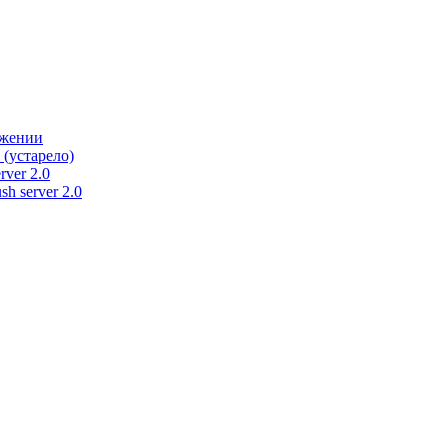
ужении
 (устарело)
rver 2.0
h server 2.0