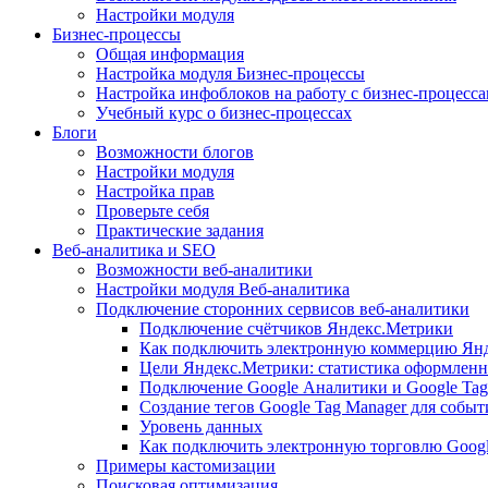
Настройки модуля
Бизнес-процессы
Общая информация
Настройка модуля Бизнес-процессы
Настройка инфоблоков на работу с бизнес-процесс
Учебный курс о бизнес-процессах
Блоги
Возможности блогов
Настройки модуля
Настройка прав
Проверьте себя
Практические задания
Веб-аналитика и SEO
Возможности веб-аналитики
Настройки модуля Веб-аналитика
Подключение сторонних сервисов веб-аналитики
Подключение счётчиков Яндекс.Метрики
Как подключить электронную коммерцию Ян
Цели Яндекс.Метрики: статистика оформленн
Подключение Google Аналитики и Google Tag
Создание тегов Google Tag Manager для собы
Уровень данных
Как подключить электронную торговлю Goog
Примеры кастомизации
Поисковая оптимизация