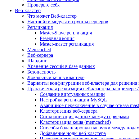
Проверьте себя
Веб-кластер
Что может Веб-кластер
Настройки модуля и группы серверов
Репликация
Master-Slave репликация
Резервная копия
Master-master репликация
Memcached
Веб-сервера
Шардинг
Хранение сессий в базе данных
Безопасность
Локальный кеш в кластере
Варианты конфигурации веб-кластера для решения 
Практическая реализация веб-кластера на примере 
Создание виртуальных машин
Настройка репликации MySQL
Аварийное переключение в случае отказа mast
Кластеризация веб-сервера
Синхронизация данных между серверами
Кластеризация кеша (memcached)
Способы балансировки нагрузки между нодам
Добавление ноды веб-кластера
Нагрузочное тестирование кластера, анализ 