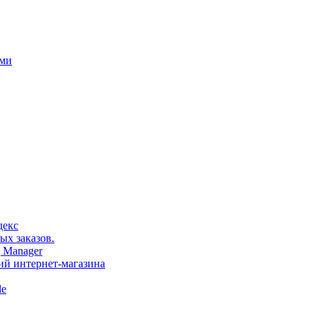
ами
декс
ых заказов.
 Manager
тий интернет-магазина
le