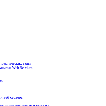
практических задач
Amazon Web Services
er
и веб-сервера
различных сценариев и выводы