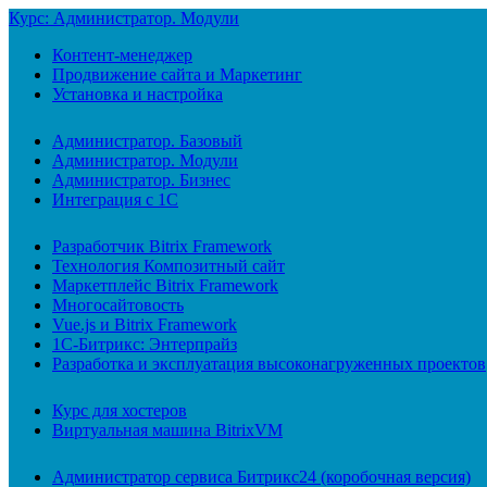
Курс: Администратор. Модули
Контент-менеджер
Продвижение сайта и Маркетинг
Установка и настройка
Администратор. Базовый
Администратор. Модули
Администратор. Бизнес
Интеграция с 1С
Разработчик Bitrix Framework
Технология Композитный сайт
Маркетплейс Bitrix Framework
Многосайтовость
Vue.js и Bitrix Framework
1С-Битрикс: Энтерпрайз
Разработка и эксплуатация высоконагруженных проектов
Курс для хостеров
Виртуальная машина BitrixVM
Администратор сервиса Битрикс24 (коробочная версия)